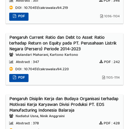
Abstract :
351
PDF :
346
DOI : 10.70451/cakrawala.v1i4.219
PDF
1096-1104
Pengaruh Current Ratio dan Debt to Asset Ratio
terhadap Return on Equity pada PT. Perusahaan Listrik
Negara (Persero) Periode 2014-2023
Wulandari Maharani, Kartono Kartono
Abstract :
347
PDF :
242
DOI : 10.70451/cakrawala.v1i4.220
PDF
1105-1114
Pengaruh Disiplin Kerja dan Budaya Organisasi terhadap
Motivasi Kerja Karyawan Divisi Produksi PT. EDS
Manufacturing Indonesia Balaraja
Nadiatul Usna, Ninik Anggraini
Abstract :
378
PDF :
428