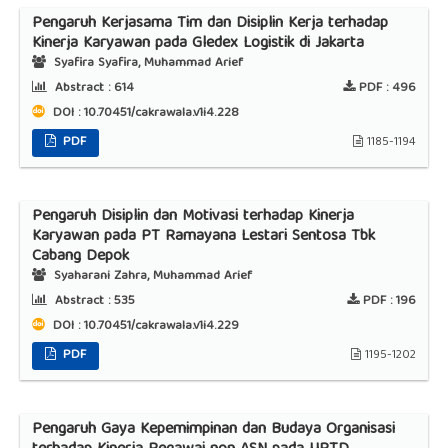
Pengaruh Kerjasama Tim dan Disiplin Kerja terhadap
Kinerja Karyawan pada Gledex Logistik di Jakarta
Syafira Syafira, Muhammad Arief
Abstract :
614
PDF :
496
DOI : 10.70451/cakrawala.v1i4.228
PDF
1185-1194
Pengaruh Disiplin dan Motivasi terhadap Kinerja
Karyawan pada PT Ramayana Lestari Sentosa Tbk
Cabang Depok
Syaharani Zahra, Muhammad Arief
Abstract :
535
PDF :
196
DOI : 10.70451/cakrawala.v1i4.229
PDF
1195-1202
Pengaruh Gaya Kepemimpinan dan Budaya Organisasi