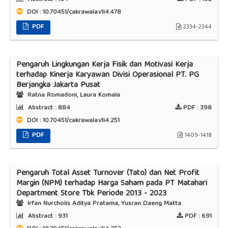
DOI : 10.70451/cakrawala.v1i4.478
PDF
2334-2344
Pengaruh Lingkungan Kerja Fisik dan Motivasi Kerja
terhadap Kinerja Karyawan Divisi Operasional PT. PG
Berjangka Jakarta Pusat
Ratna Romadoni, Laura Komala
Abstract :
884
PDF :
398
DOI : 10.70451/cakrawala.v1i4.251
PDF
1409-1418
Pengaruh Total Asset Turnover (Tato) dan Net Profit
Margin (NPM) terhadap Harga Saham pada PT Matahari
Department Store Tbk Periode 2013 - 2023
Irfan Nurcholis Aditya Pratama, Yusran Daeng Matta
Abstract :
931
PDF :
691