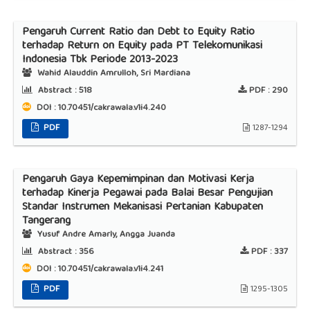
Pengaruh Current Ratio dan Debt to Equity Ratio
terhadap Return on Equity pada PT Telekomunikasi
Indonesia Tbk Periode 2013-2023
Wahid Alauddin Amrulloh, Sri Mardiana
Abstract :
518
PDF :
290
DOI : 10.70451/cakrawala.v1i4.240
PDF
1287-1294
Pengaruh Gaya Kepemimpinan dan Motivasi Kerja
terhadap Kinerja Pegawai pada Balai Besar Pengujian
Standar Instrumen Mekanisasi Pertanian Kabupaten
Tangerang
Yusuf Andre Amarly, Angga Juanda
Abstract :
356
PDF :
337
DOI : 10.70451/cakrawala.v1i4.241
PDF
1295-1305