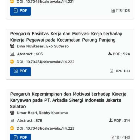
DOI : 10.70451/cakrawala.v1i4.221
PDF
1115-1125
Pengaruh Fasilitas Kerja dan Motivasi Kerja terhadap
Kinerja Pegawai pada Kecamatan Parung Panjang
Dina Novitasari, Eko Sudarso
Abstract :
685
PDF :
524
DOI : 10.70451/cakrawala.v1i4.222
PDF
11126-1133
Pengaruh Kepemimpinan dan Motivasi terhadap Kinerja
Karyawan pada PT. Arkadia Sinergi Indonesia Jakarta
Selatan
Umar Bakri, Robby Kharisma
Abstract :
578
PDF :
314
DOI : 10.70451/cakrawala.v1i4.223
PDF
1134-1143