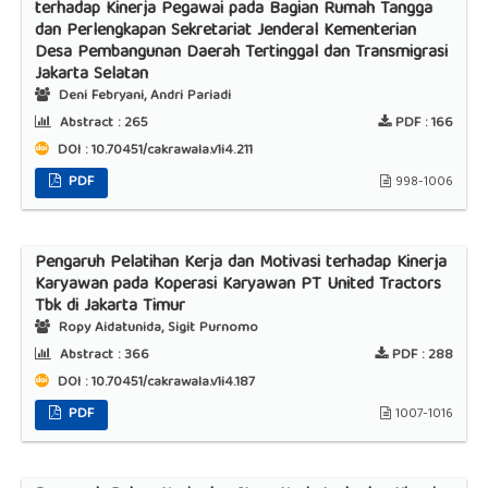
terhadap Kinerja Pegawai pada Bagian Rumah Tangga
dan Perlengkapan Sekretariat Jenderal Kementerian
Desa Pembangunan Daerah Tertinggal dan Transmigrasi
Jakarta Selatan
Deni Febryani, Andri Pariadi
Abstract :
265
PDF :
166
DOI : 10.70451/cakrawala.v1i4.211
PDF
998-1006
Pengaruh Pelatihan Kerja dan Motivasi terhadap Kinerja
Karyawan pada Koperasi Karyawan PT United Tractors
Tbk di Jakarta Timur
Ropy Aidatunida, Sigit Purnomo
Abstract :
366
PDF :
288
DOI : 10.70451/cakrawala.v1i4.187
PDF
1007-1016