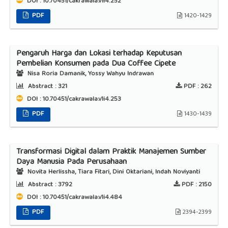
DOI : 10.70451/cakrawala.v1i4.252
PDF
1420-1429
Pengaruh Harga dan Lokasi terhadap Keputusan
Pembelian Konsumen pada Dua Coffee Cipete
Nisa Roria Damanik, Yossy Wahyu Indrawan
Abstract :
321
PDF :
262
DOI : 10.70451/cakrawala.v1i4.253
PDF
1430-1439
Transformasi Digital dalam Praktik Manajemen Sumber
Daya Manusia Pada Perusahaan
Novita Herlissha, Tiara Fitari, Dini Oktariani, Indah Noviyanti
Abstract :
3792
PDF :
2150
DOI : 10.70451/cakrawala.v1i4.484
PDF
2394-2399