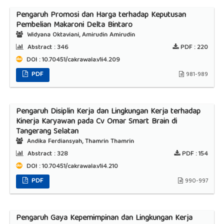
Pengaruh Promosi dan Harga terhadap Keputusan
Pembelian Makaroni Delta Bintaro
Widyana Oktaviani, Amirudin Amirudin
Abstract :
346
PDF :
220
DOI : 10.70451/cakrawala.v1i4.209
PDF
981-989
Pengaruh Disiplin Kerja dan Lingkungan Kerja terhadap
Kinerja Karyawan pada Cv Omar Smart Brain di
Tangerang Selatan
Andika Ferdiansyah, Thamrin Thamrin
Abstract :
328
PDF :
154
DOI : 10.70451/cakrawala.v1i4.210
PDF
990-997
Pengaruh Gaya Kepemimpinan dan Lingkungan Kerja