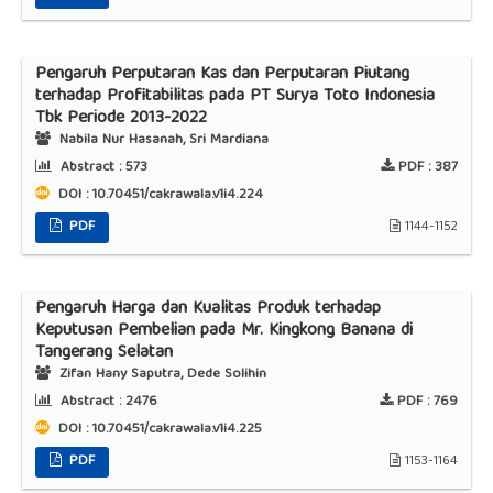
Pengaruh Perputaran Kas dan Perputaran Piutang
terhadap Profitabilitas pada PT Surya Toto Indonesia
Tbk Periode 2013-2022
Nabila Nur Hasanah, Sri Mardiana
Abstract :
573
PDF :
387
DOI : 10.70451/cakrawala.v1i4.224
PDF
1144-1152
Pengaruh Harga dan Kualitas Produk terhadap
Keputusan Pembelian pada Mr. Kingkong Banana di
Tangerang Selatan
Zifan Hany Saputra, Dede Solihin
Abstract :
2476
PDF :
769
DOI : 10.70451/cakrawala.v1i4.225
PDF
1153-1164