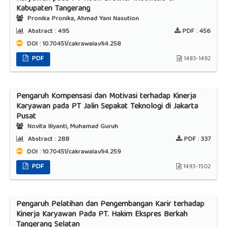
Kabupaten Tangerang
Pronika Pronika, Ahmad Yani Nasution
Abstract :
495
PDF :
456
DOI : 10.70451/cakrawala.v1i4.258
PDF
1483-1492
Pengaruh Kompensasi dan Motivasi terhadap Kinerja
Karyawan pada PT Jalin Sepakat Teknologi di Jakarta
Pusat
Novita Illyanti, Muhamad Guruh
Abstract :
288
PDF :
337
DOI : 10.70451/cakrawala.v1i4.259
PDF
1493-1502
Pengaruh Pelatihan dan Pengembangan Karir terhadap
Kinerja Karyawan Pada PT. Hakim Ekspres Berkah
Tangerang Selatan