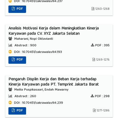
DOI : 10.70451/cakrawala.v1i4.237
PDF
1260-1268
Analisis Motivasi Kerja dalam Meningkatkan Kinerja
Karyawan pada CV. XYZ Jakarta Selatan
Maharani, Nopi Oktavianti
Abstract :
900
PDF :
395
DOI : 10.70451/cakrawala.v1i4.193
PDF
1269-1276
Pengaruh Displin Kerja dan Beban Kerja terhadap
Kinerja Karyawan pada PT. Temprint Jakarta Barat
Meilia Puspikasaari, Endah Mawarny
Abstract :
260
PDF :
298
DOI : 10.70451/cakrawala.v1i4.239
PDF
1277-1286