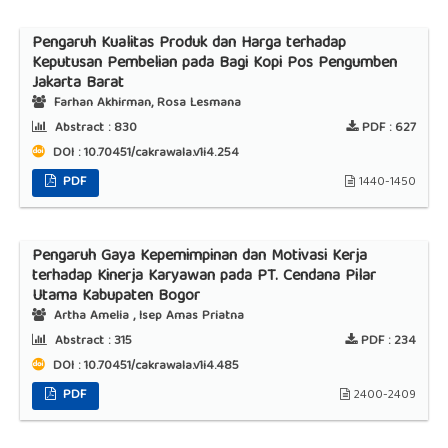
Pengaruh Kualitas Produk dan Harga terhadap
Keputusan Pembelian pada Bagi Kopi Pos Pengumben
Jakarta Barat
Farhan Akhirman, Rosa Lesmana
Abstract :
830
PDF :
627
DOI : 10.70451/cakrawala.v1i4.254
PDF
1440-1450
Pengaruh Gaya Kepemimpinan dan Motivasi Kerja
terhadap Kinerja Karyawan pada PT. Cendana Pilar
Utama Kabupaten Bogor
Artha Amelia , Isep Amas Priatna
Abstract :
315
PDF :
234
DOI : 10.70451/cakrawala.v1i4.485
PDF
2400-2409