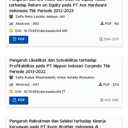
Pengaruh Current Ratio dan Debt to Equity Rasio
terhadap Return on Equity pada PT Ace Hardware
Indonesia Tbk Periode 2012-2023
Zalfa Nata Lavylia, Waluyo Jati
Abstract :
383
PDF :
161
DOI : 10.70451/cakrawala.v1i4.481
PDF
2366-2373
Pengaruh Likuiditas dan Solvabilitas terhadap
Profitabilitas pada PT Nippon Indosari Corpindo Tbk
Periode 2013-2022
Syifa Auliya Rhamadanti, Vidya Amalia Rismanty
Abstract :
447
PDF :
224
DOI : 10.70451/cakrawala.v1i4.77
PDF
1472-1482
Pengaruh Rekrutmen dan Seleksi terhadap Kinerja
Karyawan pada PT Koon Brother Indonesia di