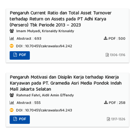
Pengaruh Current Ratio dan Total Asset Turnover
terhadap Return on Assets pada PT Adhi Karya
(Persero) Tbk Periode 2013 – 2023
Imam Mulyadi, Krisnaldy Krisnaldy
Abstract :
693
PDF :
500
DOI : 10.70451/cakrawala.v1i4.242
PDF
1306-1316
Pengaruh Motivasi dan Disiplin Kerja terhadap Kinerja
Karyawan pada PT. Gramedia Asri Media Pondok Indah
Mall Jakarta Selatan
Rahmad Fahri, Aidil Amin Effendy
Abstract :
555
PDF :
258
DOI : 10.70451/cakrawala.v1i4.243
PDF
1317-1326