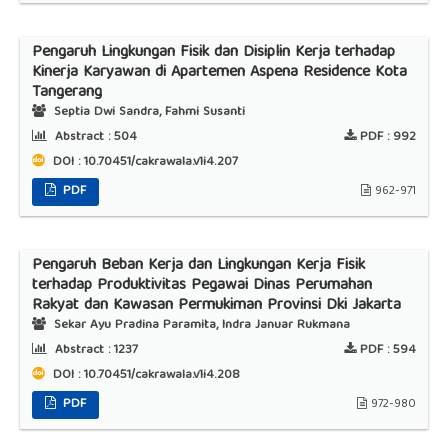
Pengaruh Lingkungan Fisik dan Disiplin Kerja terhadap
Kinerja Karyawan di Apartemen Aspena Residence Kota
Tangerang
Septia Dwi Sandra, Fahmi Susanti
Abstract :
504
PDF :
992
DOI : 10.70451/cakrawala.v1i4.207
PDF
962-971
Pengaruh Beban Kerja dan Lingkungan Kerja Fisik
terhadap Produktivitas Pegawai Dinas Perumahan
Rakyat dan Kawasan Permukiman Provinsi Dki Jakarta
Sekar Ayu Pradina Paramita, Indra Januar Rukmana
Abstract :
1237
PDF :
594
DOI : 10.70451/cakrawala.v1i4.208
PDF
972-980