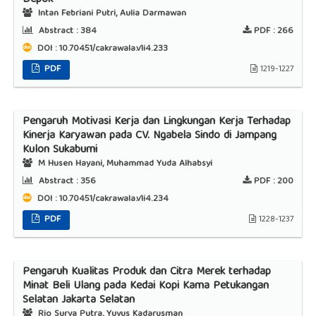
Depok
Intan Febriani Putri, Aulia Darmawan
Abstract :
384
PDF :
266
DOI : 10.70451/cakrawala.v1i4.233
PDF
1219-1227
Pengaruh Motivasi Kerja dan Lingkungan Kerja Terhadap
Kinerja Karyawan pada CV. Ngabela Sindo di Jampang
Kulon Sukabumi
M Husen Hayani, Muhammad Yuda Alhabsyi
Abstract :
356
PDF :
200
DOI : 10.70451/cakrawala.v1i4.234
PDF
1228-1237
Pengaruh Kualitas Produk dan Citra Merek terhadap
Minat Beli Ulang pada Kedai Kopi Kama Petukangan
Selatan Jakarta Selatan
Rio Surya Putra, Yuyus Kadarusman