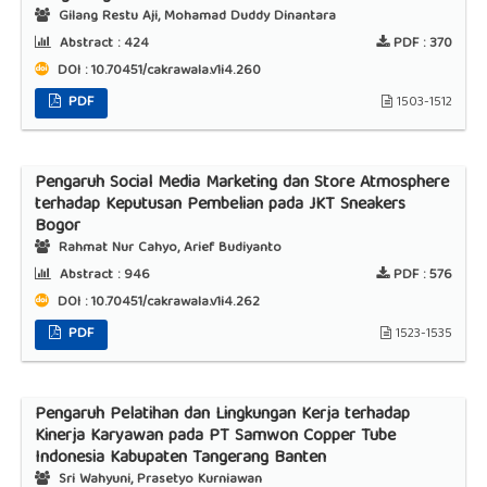
Gilang Restu Aji, Mohamad Duddy Dinantara
Abstract :
424
PDF :
370
DOI : 10.70451/cakrawala.v1i4.260
PDF
1503-1512
Pengaruh Social Media Marketing dan Store Atmosphere
terhadap Keputusan Pembelian pada JKT Sneakers
Bogor
Rahmat Nur Cahyo, Arief Budiyanto
Abstract :
946
PDF :
576
DOI : 10.70451/cakrawala.v1i4.262
PDF
1523-1535
Pengaruh Pelatihan dan Lingkungan Kerja terhadap
Kinerja Karyawan pada PT Samwon Copper Tube
Indonesia Kabupaten Tangerang Banten
Sri Wahyuni, Prasetyo Kurniawan