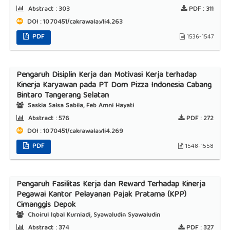
Abstract :
303
PDF :
311
DOI : 10.70451/cakrawala.v1i4.263
PDF
1536-1547
Pengaruh Disiplin Kerja dan Motivasi Kerja terhadap
Kinerja Karyawan pada PT Dom Pizza Indonesia Cabang
Bintaro Tangerang Selatan
Saskia Salsa Sabila, Feb Amni Hayati
Abstract :
576
PDF :
272
DOI : 10.70451/cakrawala.v1i4.269
PDF
1548-1558
Pengaruh Fasilitas Kerja dan Reward Terhadap Kinerja
Pegawai Kantor Pelayanan Pajak Pratama (KPP)
Cimanggis Depok
Choirul Iqbal Kurniadi, Syawaludin Syawaludin
Abstract :
374
PDF :
327