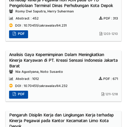
terhadap Kinerja Pegawai non ASN pada UPTD
Pengelolaan Terminal Dinas Perhubungan Kota Depok
Romy Dwi Saputra, Herry Suherman
Abstract :
452
PDF :
313
DOI : 10.70451/cakrawala.v1i4.231
PDF
1203-1210
Analisis Gaya Kepemimpinan Dalam Meningkatkan
Kinerja Karyawan di PT. Kreasi Sensasi Indonesia Jakarta
Barat
Nia Agustyana, Noto Susanto
Abstract :
1012
PDF :
671
DOI : 10.70451/cakrawala.v1i4.232
PDF
1211-1218
Pengaruh Disiplin Kerja dan Lingkungan Kerja terhadap
Kinerja Pegawai pada Kantor Kecamatan Limo Kota