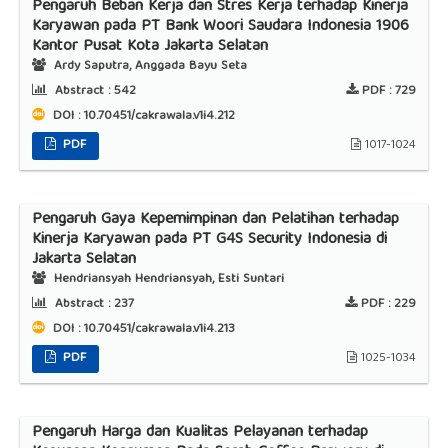
Pengaruh Beban Kerja dan Stres Kerja terhadap Kinerja
Karyawan pada PT Bank Woori Saudara Indonesia 1906
Kantor Pusat Kota Jakarta Selatan
Ardy Saputra, Anggada Bayu Seta
Abstract :
542
PDF :
729
DOI : 10.70451/cakrawala.v1i4.212
PDF
1017-1024
Pengaruh Gaya Kepemimpinan dan Pelatihan terhadap
Kinerja Karyawan pada PT G4S Security Indonesia di
Jakarta Selatan
Hendriansyah Hendriansyah, Esti Suntari
Abstract :
237
PDF :
229
DOI : 10.70451/cakrawala.v1i4.213
PDF
1025-1034
Pengaruh Harga dan Kualitas Pelayanan terhadap