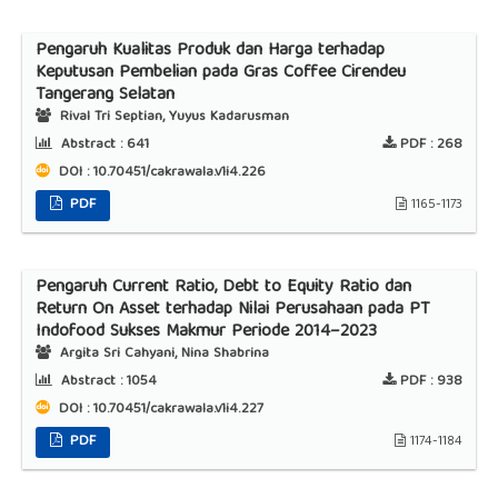
Pengaruh Kualitas Produk dan Harga terhadap
Keputusan Pembelian pada Gras Coffee Cirendeu
Tangerang Selatan
Rival Tri Septian, Yuyus Kadarusman
Abstract :
641
PDF :
268
DOI : 10.70451/cakrawala.v1i4.226
PDF
1165-1173
Pengaruh Current Ratio, Debt to Equity Ratio dan
Return On Asset terhadap Nilai Perusahaan pada PT
Indofood Sukses Makmur Periode 2014–2023
Argita Sri Cahyani, Nina Shabrina
Abstract :
1054
PDF :
938
DOI : 10.70451/cakrawala.v1i4.227
PDF
1174-1184