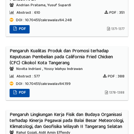
Andrian Pratama, Yusuf Supardi
Abstract :
610
PDF :
351
DOI : 10.70451/cakrawala.v1i4.248
PDF
1371-1377
Pengaruh Kualitas Produk dan Promosi terhadap
Keputusan Pembelian pada California Fried Chicken
(CFC) Cikokol Kota Tangerang
Novita Indriani , Yossy Wahyu Indrawan
Abstract :
577
PDF :
388
DOI : 10.70451/cakrawala.v1i4.199
PDF
1378-1388
Pengaruh Lingkungan Kerja Fisik dan Budaya Organisasi
terhadap Kinerja Pegawai pada Balai Besar Meteorologi,
Klimatologi, dan Geofisika Wilayah II Tangerang Selatan
Rahul Gojali, Aidil Amin Effendy