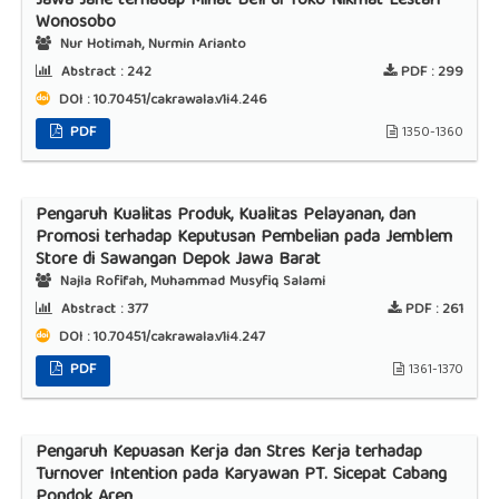
Jawa Jahe terhadap Minat Beli di Toko Nikmat Lestari
Wonosobo
Nur Hotimah, Nurmin Arianto
Abstract :
242
PDF :
299
DOI : 10.70451/cakrawala.v1i4.246
PDF
1350-1360
Pengaruh Kualitas Produk, Kualitas Pelayanan, dan
Promosi terhadap Keputusan Pembelian pada Jemblem
Store di Sawangan Depok Jawa Barat
Najla Rofifah, Muhammad Musyfiq Salami
Abstract :
377
PDF :
261
DOI : 10.70451/cakrawala.v1i4.247
PDF
1361-1370
Pengaruh Kepuasan Kerja dan Stres Kerja terhadap
Turnover Intention pada Karyawan PT. Sicepat Cabang
Pondok Aren