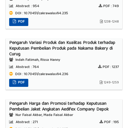
Abstract :
954
PDF :
749
DOI : 10.70451/cakrawala.v1i4.235
PDF
1238-1248
Pengaruh Variasi Produk dan Kualitas Produk terhadap
Keputusan Pembelian Produk pada Nakama Bakery di
Curug
Indah Fatimah, Rissa Hanny
Abstract :
764
PDF :
1237
DOI : 10.70451/cakrawala.v1i4.236
PDF
1249-1259
Pengaruh Harga dan Promosi terhadap Keputusan
Pembelian Jaket Angkatan Aedifex Company Depok
Nur Faisal Akbar, Mada Faisal Akbar
Abstract :
271
PDF :
195