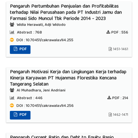
Pengaruh Pertumbuhan Penjualan dan Profitabilitas
terhadap Nilai Perusahaan pada PT Industri Jamu dan
Farmasi Sido Muncul Tbk Periode 2014 - 2023
Widia Herawati, Adji Widodo
Abstract :
768
PDF :
556
DOI : 10.70451/cakrawala.v1i4.255
PDF
1451-1461
Pengaruh Motivasi Kerja dan Lingkungan Kerja terhadap
Kinerja Karyawan PT Hujanmas Florestika Kencana
Tangerang Selatan
Al Muhadhara, Jeni Andriani
Abstract :
446
PDF :
214
DOI : 10.70451/cakrawala.v1i4.256
PDF
1462-1471