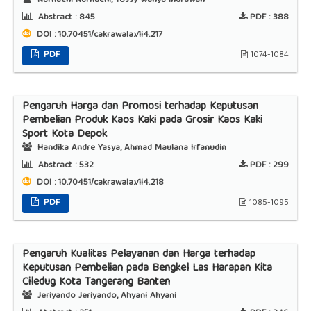
Nurhaeni Nurhaeni, Yossy Wahyu Indrawan
Abstract :
845
PDF :
388
DOI : 10.70451/cakrawala.v1i4.217
PDF
1074-1084
Pengaruh Harga dan Promosi terhadap Keputusan
Pembelian Produk Kaos Kaki pada Grosir Kaos Kaki
Sport Kota Depok
Handika Andre Yasya, Ahmad Maulana Irfanudin
Abstract :
532
PDF :
299
DOI : 10.70451/cakrawala.v1i4.218
PDF
1085-1095
Pengaruh Kualitas Pelayanan dan Harga terhadap
Keputusan Pembelian pada Bengkel Las Harapan Kita
Ciledug Kota Tangerang Banten
Jeriyando Jeriyando, Ahyani Ahyani