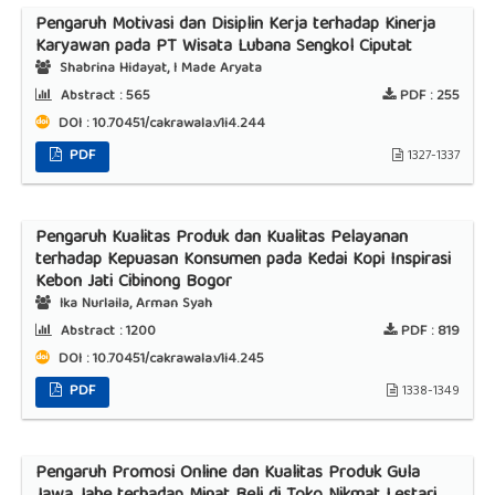
Pengaruh Motivasi dan Disiplin Kerja terhadap Kinerja
Karyawan pada PT Wisata Lubana Sengkol Ciputat
Shabrina Hidayat, I Made Aryata
Abstract :
565
PDF :
255
DOI : 10.70451/cakrawala.v1i4.244
PDF
1327-1337
Pengaruh Kualitas Produk dan Kualitas Pelayanan
terhadap Kepuasan Konsumen pada Kedai Kopi Inspirasi
Kebon Jati Cibinong Bogor
Ika Nurlaila, Arman Syah
Abstract :
1200
PDF :
819
DOI : 10.70451/cakrawala.v1i4.245
PDF
1338-1349
Pengaruh Promosi Online dan Kualitas Produk Gula