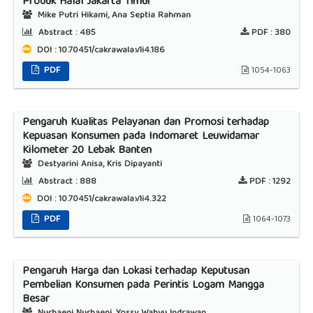
Produk Halal Jakarta Timur
Mike Putri Hikami, Ana Septia Rahman
Abstract :
485
PDF :
380
DOI : 10.70451/cakrawala.v1i4.186
PDF
1054-1063
Pengaruh Kualitas Pelayanan dan Promosi terhadap
Kepuasan Konsumen pada Indomaret Leuwidamar
Kilometer 20 Lebak Banten
Destyarini Anisa, Kris Dipayanti
Abstract :
888
PDF :
1292
DOI : 10.70451/cakrawala.v1i4.322
PDF
1064-1073
Pengaruh Harga dan Lokasi terhadap Keputusan
Pembelian Konsumen pada Perintis Logam Mangga
Besar