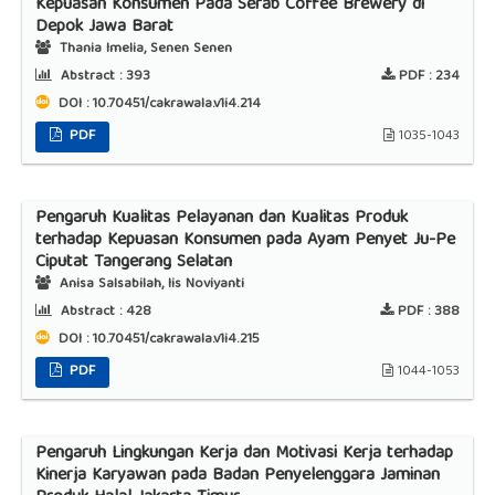
Kepuasan Konsumen Pada Serab Coffee Brewery di
Depok Jawa Barat
Thania Imelia, Senen Senen
Abstract :
393
PDF :
234
DOI : 10.70451/cakrawala.v1i4.214
PDF
1035-1043
Pengaruh Kualitas Pelayanan dan Kualitas Produk
terhadap Kepuasan Konsumen pada Ayam Penyet Ju-Pe
Ciputat Tangerang Selatan
Anisa Salsabilah, Iis Noviyanti
Abstract :
428
PDF :
388
DOI : 10.70451/cakrawala.v1i4.215
PDF
1044-1053
Pengaruh Lingkungan Kerja dan Motivasi Kerja terhadap
Kinerja Karyawan pada Badan Penyelenggara Jaminan