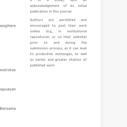
it in a book), with an
acknowledgement of its initial
publication in this journal.
Authors are permitted and
tmosphere
encouraged to post their work
online (e.g., in institutional
repositories or on their website)
prior to and during the
submission process, as it can lead
to productive exchanges, as well
as earlier and greater citation of
published work.
iversitas
 Kepuasan
a Bersama