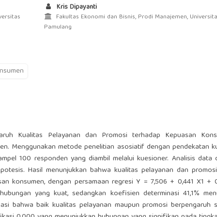
Kris Dipayanti
ersitas
Fakultas Ekonomi dan Bisnis, Prodi Manajemen, Universit
Pamulang
onsumen
ngaruh Kualitas Pelayanan dan Promosi terhadap Kepuasan Kon
en. Menggunakan metode penelitian asosiatif dengan pendekatan kua
ampel 100 responden yang diambil melalui kuesioner. Analisis data 
 uji hipotesis. Hasil menunjukkan bahwa kualitas pelayanan dan promosi
asan konsumen, dengan persamaan regresi Y = 7,506 + 0,441 X1 + 0
 hubungan yang kuat, sedangkan koefisien determinasi 41,1% men
rmasi bahwa baik kualitas pelayanan maupun promosi berpengaruh s