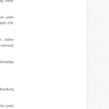
ng Pasar
ian pada
369–378.
en dalam
asiswa),
 Terhadap
i Bandung
lian pada