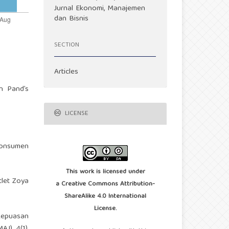
Jurnal Ekonomi, Manajemen
dan Bisnis
SECTION
Articles
en Pand’s
LICENSE
 Konsumen
This work is licensed under
tlet Zoya
a
Creative Commons Attribution-
ShareAlike 4.0 International
License
.
 kepuasan
J), 4(1),