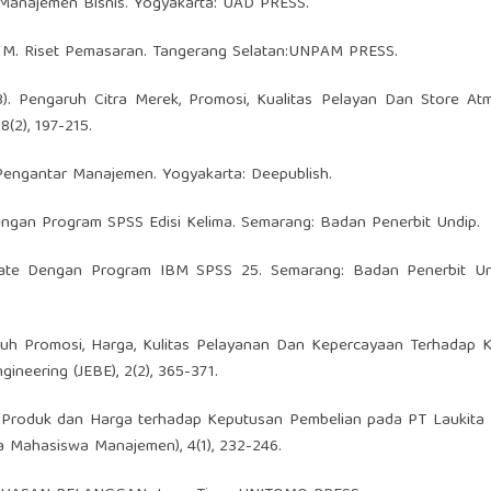
tar Manajemen Bisnis. Yogyakarta: UAD PRESS.
22). M. Riset Pemasaran. Tangerang Selatan:UNPAM PRESS.
2023). Pengaruh Citra Merek, Promosi, Kualitas Pelayan Dan Store A
(2), 197-215.
. Pengantar Manajemen. Yogyakarta: Deepublish.
e Dengan Program SPSS Edisi Kelima. Semarang: Badan Penerbit Undip.
ivariate Dengan Program IBM SPSS 25. Semarang: Badan Penerbit Un
Pengaruh Promosi, Harga, Kulitas Pelayanan Dan Kepercayaan Terhadap
neering (JEBE), 2(2), 365-371.
itas Produk dan Harga terhadap Keputusan Pembelian pada PT Laukit
a Mahasiswa Manajemen), 4(1), 232-246.