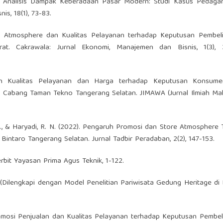
3). Analisis Dampak Keberadaan Pasar Modern: Studi Kasus Pedaga
s, 18(1), 73-83.
ore Atmosphere dan Kualitas Pelayanan terhadap Keputusan Pembel
. Cakrawala: Jurnal Ekonomi, Manajemen dan Bisnis, 1(3), 
ruh Kualitas Pelayanan dan Harga terhadap Keputusan Konsum
Cabang Taman Tekno Tangerang Selatan. JIMAWA (Jurnal Ilmiah Mah
si, D., & Haryadi, R. N. (2022). Pengaruh Promosi dan Store Atmosphere
ntaro Tangerang Selatan. Jurnal Tadbir Peradaban, 2(2), 147-153.
rbit Yayasan Prima Agus Teknik, 1-122.
a (Dilengkapi dengan Model Penelitian Pariwisata Gedung Heritage d
Promosi Penjualan dan Kualitas Pelayanan terhadap Keputusan Pembe