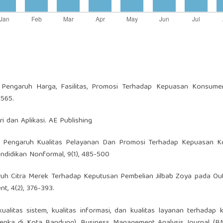
isis Pengaruh Harga, Fasilitas, Promosi Terhadap Kepuasan Konsum
-565.
i dan Aplikasi. AE Publishing
(2023). Pengaruh Kualitas Pelayanan Dan Promosi Terhadap Kepuasan
ndidikan Nonformal, 9(1), 485-500
engaruh Citra Merek Terhadap Keputusan Pembelian Jilbab Zoya pada Ou
t, 4(2), 376-393.
 kualitas sistem, kualitas informasi, dan kualitas layanan terhadap
enka di Kota Bandung). Business Management Analysis Journal (BMA