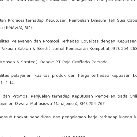
ga dan Promosi terhadap Keputusan Pembelian Dimsum Teh Susi Cab
 (JIMAWA), 3(2).
Kualitas Pelayanan dan Promosi Terhadap Loyalitas dengan Kepuasa
 Pakaian Sablon & Bordir). Jurnal Pemasaran Kompetitif, 4(2), 254-268
 Konsep & Strategi). Depok: PT Raja Grafindo Persada.
kualitas pelayanan, kualitas produk dan harga terhadap kepuasan 
), 1-14.
arga dan Promosi Penjualan terhadap Keputusan Pembelian pada Onl
aNajemen (Swara Mahasiswa Manajemen), 3(4), 754-767.
 Pengaruh tingkat pendidikan dan pengalaman kerja terhadap kinerja 