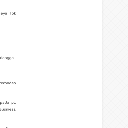
ijaya Tbk
Erlangga.
terhadap
pada pt.
usiness,