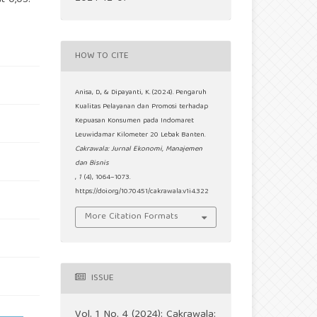
t 0,05.
HOW TO CITE
Anisa, D., & Dipayanti, K. (2024). Pengaruh
Kualitas Pelayanan dan Promosi terhadap
Kepuasan Konsumen pada Indomaret
Leuwidamar Kilometer 20 Lebak Banten.
Cakrawala: Jurnal Ekonomi, Manajemen
dan Bisnis
,
1
(4), 1064–1073.
https://doi.org/10.70451/cakrawala.v1i4.322
More Citation Formats
ISSUE
Vol. 1 No. 4 (2024): Cakrawala: