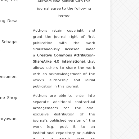
Authors who publish with this
journal agree to the following
terms:
ang Desa
Authors retain copyright and
grant the journal right of first
n Sebagai
publication with the work
.
simultaneously licensed under
a
Creative Commons Attribution-
ShareAlike 4.0 International.
that
allows others to share the work
with an acknowledgement of the
konsumen.
work's authorship and initial
publication in this journal.
Authors are able to enter into
ine Shop
separate, additional contractual
arrangements for the non-
exclusive distribution of the
karyawan.
journal's published version of the
work (e.g., post it to an
institutional repository or publish