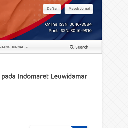
Daftar
Masuk Jurnal
Online ISSN: 3046-8884
Print ISSN: 3046-9910
Search
NTANG JURNAL
n pada Indomaret Leuwidamar