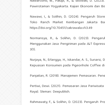
Nawarcono, W., Palupi, R., & Ekowati, D. (202
Pawirotaman Yogyakarta. Kajian Ekonomi dan Bisni
Nawawi, I., & Solihin, D. (2024). Pengaruh St
Toko Ranch Market Kembangan Jakarta Barat
https://doi.org/10.70451/cakrawala.v1i3.49
Normansya, R., & Solihin, D. (2023). Penga
Menggunakan Jasa Pengiriman pada J&T Express 
3(1).
Nurjaya, N., Erlangga, H., Iskandar, A. S., Sunar
Kepuasan Konsumen pada Pigeonhole Coffee di Bi
Panjaitan, R. (2018). Manajemen Pemasaran. Pene
Pertiwi, Dewi. (2021). Pemasaran Jasa Pariwisat
Raya). Sleman: Deepublish.
Rahmawaty, F., & Solihin, D. (2023). Pengaruh 