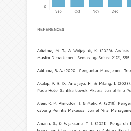
REFERENCES
Adiatma, M. T., & Widjajanti, K. (2023). Anal
Muslim Departement Semarang. Solusi, 21(2), 555
Aditama, R. A. (2020). Pengantar Manajemen: Teor
Akakip, F. E. D., Ariwijaya, H., & Milang, I. 
Pada Hotel Santika Luwuk. Aksara: Jurnal Ilmu Pe
Alam, R. P., Alimuddin, I., & Malik, A. (2019). P
cabang Perintis Makassar. Jurnal Mirai Managemen
Amarin, S., & Wijaksana, T. I. (2021). Pengaruh
konsumen (studi pada pengguna Aplikasi Berryb