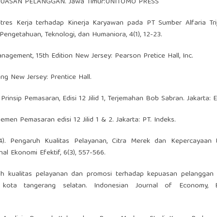
KEPUASAN PELANGGAN. Jawa Timur:UNITOMO PRESS
 Stres Kerja terhadap Kinerja Karyawan pada PT Sumber Alfaria Tr
 Pengetahuan, Teknologi, dan Humaniora, 4(1), 12-23.
Management, 15th Edition New Jersey: Pearson Pretice Hall, Inc.
eting New Jersey: Prentice Hall.
 Prinsip Pemasaran, Edisi 12 Jilid 1, Terjemahan Bob Sabran. Jakarta: 
jemen Pemasaran edisi 12 Jilid 1 & 2. Jakarta: PT. Indeks.
024). Pengaruh Kualitas Pelayanan, Citra Merek dan Kepercayaan 
 Ekonomi Efektif, 6(3), 557-566.
ruh kualitas pelayanan dan promosi terhadap kepuasan pelanggan 
kota tangerang selatan. Indonesian Journal of Economy, B