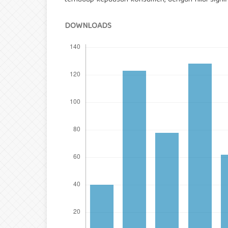
terhadap kepuasan konsumen, dengan nilai signif
DOWNLOADS