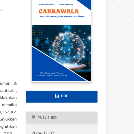
as
sumen di
ntitatif,
PDF
dilakukan
 memiliki
,367 X2.
PUBLISHED
unjukkan
ignifikan
2024-12-07