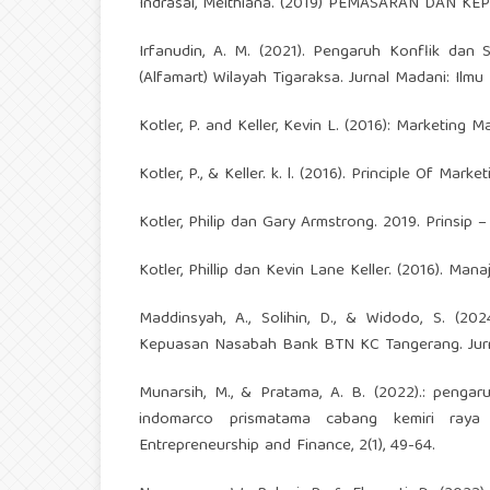
Indrasai, Meithiana. (2019) PEMASARAN DAN 
Irfanudin, A. M. (2021). Pengaruh Konflik dan
(Alfamart) Wilayah Tigaraksa. Jurnal Madani: Ilmu
Kotler, P. and Keller, Kevin L. (2016): Marketing 
Kotler, P., & Keller. k. l. (2016). Principle Of Mark
Kotler, Philip dan Gary Armstrong. 2019. Prinsip –
Kotler, Phillip dan Kevin Lane Keller. (2016). Mana
Maddinsyah, A., Solihin, D., & Widodo, S. (2
Kepuasan Nasabah Bank BTN KC Tangerang. Jurnal
Munarsih, M., & Pratama, A. B. (2022).: penga
indomarco prismatama cabang kemiri raya 
Entrepreneurship and Finance, 2(1), 49-64.