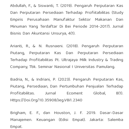
Abdullah, F., & Siswanti, T. (2019). Pengaruh Perputaran Kas
Dan Perputaran Persediaan Terhadap Profiitabilitas (Study
Empiris Perusahaan Manufaktur Sektor Makanan Dan
Minuman Yang Terdaftar Di Bei Periode 2014-2017). Jurnal
Bisnis Dan Akuntansi Unsurya, 4(1).
Arianti, R., & N. Rusnaeni. (2018). Pengaruh Perputaran
Piutang, Perputaran Kas Dan Perputaran Persediaan
Terhadap Profitabilitas Pt. Ultrajaya Milk Industry & Trading
Company, Tbk. Seminar Nasional I Universitas Pamulang.
Badria, N., & Indriani, P. (2023). Pengaruh Perputaran Kas,
Piutang, Persediaan, Dan Pertumbuhan Penjualan Terhadap
Profitabilitas. Jurnal Ecoment Global, 8(1).
Https://Doi.Org/10.35908/Jeg.V8i1.2340
Brigham, E. F., dan Houston, J. F. 2019. Dasar-Dasar
Manajemen. Keuangan (Edisi Empat). Jakarta: Salemba
Empat.