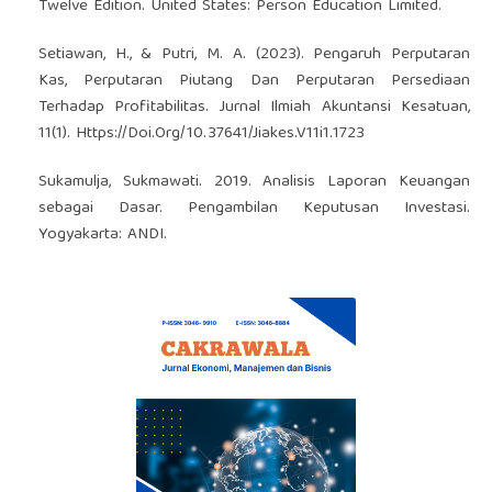
Twelve Edition. United States: Person Education Limited.
Setiawan, H., & Putri, M. A. (2023). Pengaruh Perputaran
Kas, Perputaran Piutang Dan Perputaran Persediaan
Terhadap Profitabilitas. Jurnal Ilmiah Akuntansi Kesatuan,
11(1). Https://Doi.Org/10.37641/Jiakes.V11i1.1723
Sukamulja, Sukmawati. 2019. Analisis Laporan Keuangan
sebagai Dasar. Pengambilan Keputusan Investasi.
Yogyakarta: ANDI.