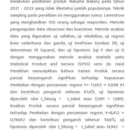
melakukan pembelian produk Nakama Bakery pada tahun
2021 - 2023 yang tidak diketahui jumlah populasinya. Teknik
sampling pada penelitian ini menggunakan rumus Lemeshow
yang menghasilkan 100 orang sebagai responden. Metode
pengumpulan data observasi dan kuesioner. Metode analisis
data yang digunakan uji validitas, uji reliabilitas, uji regresi
linier sederhana dan ganda, uji koefisien korelasi (R), uji
determinasi (R Square), dan uji hipotesis (uji F dan uji t)
dengan menggunakan metode analisis statistik yaitu
Statistical Product and Service (SPSS) versi 26. Hasil
Penelitian menunjukkan bahwa Variasi Produk secara
parsial berpengaruh signifikan terhadap Keputusan
Pembelian dengan persamaan regresi Y= 11,653 + 0,698 X1
dan kontribusi pengaruh sebesar 67,4%, uji hipotesis
diperoleh nilai t_hitung > t_tabel atau (1,991 > 1,985).
Kualitas Produk secara parsial berpengaruh signifikan
terhadap Pembelian dengan persamaan regresi Y=8,412 +
0,784X2 dan kontribusi pengaruh sebesar 54,6%, uji
hipotesis diperoleh nilai t_hitung > t_tabel atau (4,942 >