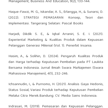
Management, Business And Education, 9(2), 133-144.
Haque-Fawzi, M. G., Iskandar, A. S., Erlangga, H., & Sunarsi, D.
(2022). STRATEGI PEMASARAN Konsep, Teori dan
Implementasi. Tangerang Selatan: Pascal Books
Harjadi, Dikdik S. E., & Iqbal Arraniri, S. E. I. (2021).
Experiental Marketing & Kualitas Produk dalam Kepuasan
Pelanggan Generasi Milenial (Vol. 1). Penerbit Insania.
Hasim, A., & Solihin, D. (2024). Pengaruh Kualitas Produk
dan Harga terhadap Keputusan Pembelian pada PT Laukita
Bersama Indonesia. Jurnal Ilmiah Swara MaNajemen (Swara
Mahasiswa Manajemen), 4(1), 232-246.
Ichsannudin, I., & Purnomo, H. (2021). Analisis Gaya Hedonis,
Status Sosial, Variasi Produk terhadap Keputusan Pembelian
Melalui Citra Merek.Bandung: CV. Media Sains Indonesia.
Indrasari, M. (2019). Pemasaran dan Kepuasan Pelanggan.