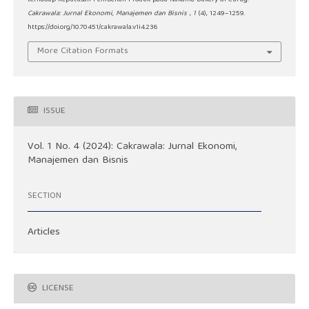
Cakrawala: Jurnal Ekonomi, Manajemen dan Bisnis
,
1
(4), 1249–1259.
https://doi.org/10.70451/cakrawala.v1i4.236
More Citation Formats
ISSUE
Vol. 1 No. 4 (2024): Cakrawala: Jurnal Ekonomi,
Manajemen dan Bisnis
SECTION
Articles
LICENSE