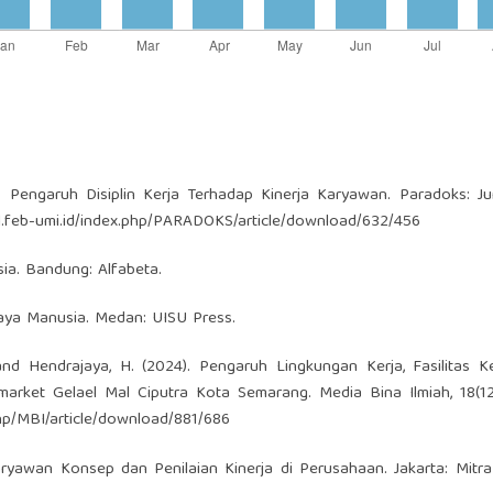
3). Pengaruh Disiplin Kerja Terhadap Kinerja Karyawan. Paradoks: Ju
nal.feb-umi.id/index.php/PARADOKS/article/download/632/456
ia. Bandung: Alfabeta.
Daya Manusia. Medan: UISU Press.
., and Hendrajaya, H. (2024). Pengaruh Lingkungan Kerja, Fasilitas K
market Gelael Mal Ciputra Kota Semarang. Media Bina Ilmiah, 18(1
.php/MBI/article/download/881/686
Karyawan Konsep dan Penilaian Kinerja di Perusahaan. Jakarta: Mit