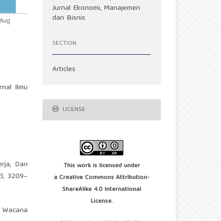
Jurnal Ekonomi, Manajemen
dan Bisnis
SECTION
Articles
rnal Ilmu
LICENSE
erja, Dan
This work is licensed under
2), 3209–
a
Creative Commons Attribution-
ShareAlike 4.0 International
License
.
ra Wacana