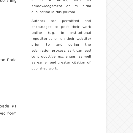
blishing
it in a book), with an
acknowledgement of its initial
publication in this journal.
Authors are permitted and
encouraged to post their work
online (e.g., in institutional
repositories or on their website)
prior to and during the
submission process, as it can lead
to productive exchanges, as well
awan Pada
as earlier and greater citation of
published work.
n pada PT
eved form