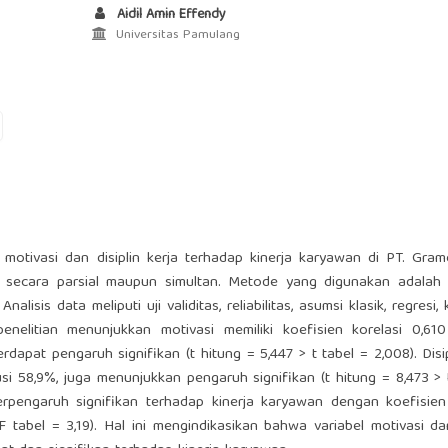
Aidil Amin Effendy
Universitas Pamulang
 motivasi dan disiplin kerja terhadap kinerja karyawan di PT. Gram
k secara parsial maupun simultan. Metode yang digunakan adalah a
isis data meliputi uji validitas, reliabilitas, asumsi klasik, regresi, 
l penelitian menunjukkan motivasi memiliki koefisien korelasi 0,6
rdapat pengaruh signifikan (t hitung = 5,447 > t tabel = 2,008). Disip
usi 58,9%, juga menunjukkan pengaruh signifikan (t hitung = 8,473 > 
berpengaruh signifikan terhadap kinerja karyawan dengan koefisien
F tabel = 3,19). Hal ini mengindikasikan bahwa variabel motivasi dan