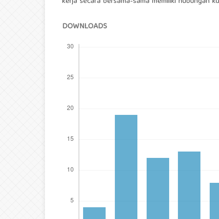
kerja secara bersama-sama memiliki hubungan kua
DOWNLOADS