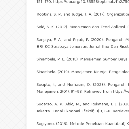
151–170.
https://doi.org/10.33558/optimal.v11i2.75
Robbins, S. P., and Judge, T. A. (2017). Organizat
Said, A. K. (2017). Manajemen dan Teori Aplikasi.
Sanjaya, F. A., and Prijati, P. (2020). Pengaru
BRI KC Surabaya Jemursari. Jurnal Ilmu Dan Riset
Sinambela, P. L. (2018). Manajemen Sumber Daya 
Sinambela. (2019). Manajemen Kinerja: Pengelola
Sucipto, I., and Nurhasim, D. (2023). Pengaruh 
Manajemen, 2(01), 91–98. Retrieved from
https://
Sudarso, A. P., Abid, M., and Rukmana, I. J. (2
Jakarta. Jurnal Ekonomi Efektif, 3(1), 1–6. Retriev
Sugiyono. (2019). Metode Penelitian Kuantitatif, 