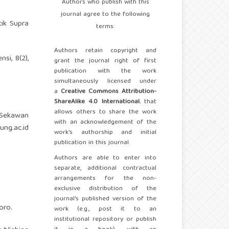
Authors who publish with this
journal agree to the following
tik Supra
terms:
Authors retain copyright and
si, 8(2),
grant the journal right of first
publication with the work
simultaneously licensed under
a
Creative Commons Attribution-
ShareAlike 4.0 International.
that
allows others to share the work
 Sekawan
with an acknowledgement of the
.ung.ac.id
work's authorship and initial
publication in this journal.
Authors are able to enter into
separate, additional contractual
arrangements for the non-
exclusive distribution of the
journal's published version of the
oro.
work (e.g., post it to an
institutional repository or publish