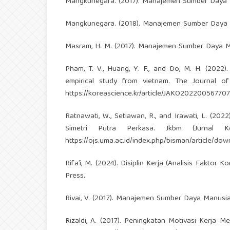
Mangkunegara. (2017). Manajemen Sumber Daya 
Mangkunegara. (2018). Manajemen Sumber Daya 
Masram, H. M. (2017). Manajemen Sumber Daya Ma
Pham, T. V., Huang, Y. F., and Do, M. H. (2022)
empirical study from vietnam. The Journal o
https://koreascience.kr/article/JAKO20220056770
Ratnawati, W., Setiawan, R., and Irawati, L. (20
Simetri Putra Perkasa. Jkbm (Jurnal 
https://ojs.uma.ac.id/index.php/bisman/article/do
Rifa’i, M. (2024). Disiplin Kerja (Analisis Fakto
Press.
Rivai, V. (2017). Manajemen Sumber Daya Manusia
Rizaldi, A. (2017). Peningkatan Motivasi Kerja 