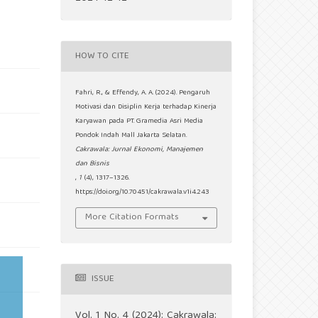
HOW TO CITE
Fahri, R., & Effendy, A. A. (2024). Pengaruh
Motivasi dan Disiplin Kerja terhadap Kinerja
Karyawan pada PT. Gramedia Asri Media
Pondok Indah Mall Jakarta Selatan.
Cakrawala: Jurnal Ekonomi, Manajemen
dan Bisnis
,
1
(4), 1317–1326.
https://doi.org/10.70451/cakrawala.v1i4.243
More Citation Formats
ISSUE
Vol. 1 No. 4 (2024): Cakrawala: