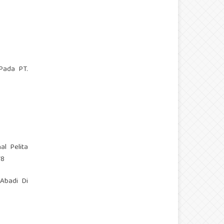
 Pada PT.
al Pelita
78
 Abadi Di