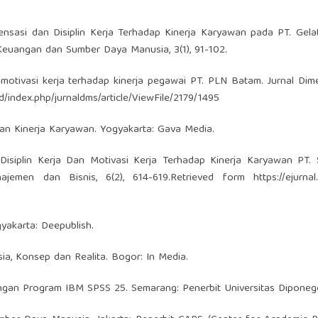
mpensasi dan Disiplin Kerja Terhadap Kinerja Karyawan pada PT. Gela
Keuangan dan Sumber Daya Manusia, 3(1), 91-102.
h motivasi kerja terhadap kinerja pegawai PT. PLN Batam. Jurnal Dimen
.id/index.php/jurnaldms/article/ViewFile/2179/1495
ian Kinerja Karyawan. Yogyakarta: Gava Media.
Disiplin Kerja Dan Motivasi Kerja Terhadap Kinerja Karyawan PT.
ajemen dan Bisnis, 6(2), 614-619.Retrieved form
https://ejurnal
yakarta: Deepublish.
, Konsep dan Realita. Bogor: In Media.
te dengan Program IBM SPSS 25. Semarang: Penerbit Universitas Diponeg