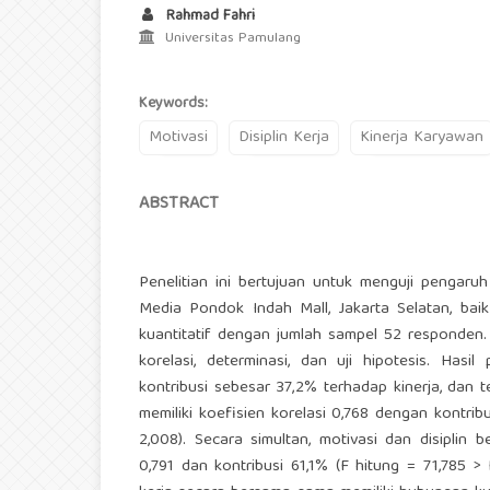
Rahmad Fahri
Universitas Pamulang
Keywords:
Motivasi
Disiplin Kerja
Kinerja Karyawan
ABSTRACT
Penelitian ini bertujuan untuk menguji pengaruh
Media Pondok Indah Mall, Jakarta Selatan, bai
kuantitatif dengan jumlah sampel 52 responden. Anal
korelasi, determinasi, dan uji hipotesis. Hasi
kontribusi sebesar 37,2% terhadap kinerja, dan te
memiliki koefisien korelasi 0,768 dengan kontrib
2,008). Secara simultan, motivasi dan disiplin 
0,791 dan kontribusi 61,1% (F hitung = 71,785 > 