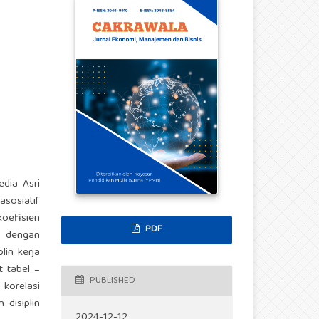
edia Asri
sosiatif
koefisien
PDF
10 dengan
lin kerja
t tabel =
PUBLISHED
 korelasi
 disiplin
2024-12-12