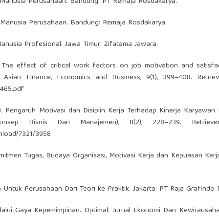
Manusia Perusahaan. Bandung: PT Remaja Rosdakarya.
Manusia Perusahaan. Bandung: Remaja Rosdakarya.
nusia Profesional. Jawa Timur: Zifatama Jawara.
. The effect of critical work factors on job motivation and satisfa
f Asian Finance, Economics and Business, 9(1), 399–408. Retrie
7465.pdf
22). Pengaruh Motivasi dan Disiplin Kerja Terhadap Kinerja Karyawan
Konsep Bisnis Dan Manajemen), 8(2), 228–239. Retriev
wnload/7321/3958
r Komitmen Tugas, Budaya Organisasi, Motivasi Kerja dan Kepuasan Ker
 Untuk Perusahaan Dari Teori ke Praktik. Jakarta: PT Raja Grafindo 
Melalui Gaya Kepemimpinan. Optimal: Jurnal Ekonomi Dan Kewirausahaa