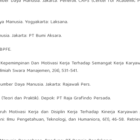
ber Daya Manusia. Jakarta: Penerbit CAPS (Center for Academic Pu
ya Manusia. Yogyakarta: Laksana.
sia. Jakarta: PT Bumi Aksara.
 BPFE.
Gaya Kepemimpinan Dan Motivasi Kerja Terhadap Semangat Kerja Kary
lmiah Swara Manajemen, 2(4), 531-541.
mber Daya Manusia. Jakarta: Rajawali Pers.
Teori dan Praktik). Depok: PT Raja Grafindo Persada.
garuh Motivasi Kerja dan Disiplin Kerja Terhadap Kinerja Karyawa
ni: Ilmu Pengetahuan, Teknologi, dan Humaniora, 6(1), 46-58. Retri