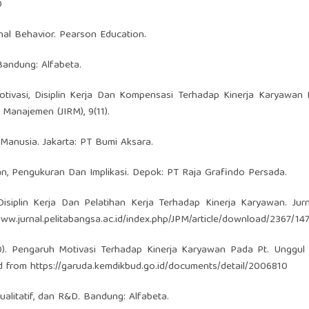
0
ional Behavior. Pearson Education.
 Bandung: Alfabeta.
h Motivasi, Disiplin Kerja Dan Kompensasi Terhadap Kinerja Karyawan
 Manajemen (JIRM), 9(11).
Manusia. Jakarta: PT Bumi Aksara.
an, Pengukuran Dan Implikasi. Depok: PT Raja Grafindo Persada.
Disiplin Kerja Dan Pelatihan Kerja Terhadap Kinerja Karyawan. Jurn
www.jurnal.pelitabangsa.ac.id/index.php/JPM/article/download/2367/14
020). Pengaruh Motivasi Terhadap Kinerja Karyawan Pada Pt. Unggul
ed from
https://garuda.kemdikbud.go.id/documents/detail/2006810
Kualitatif, dan R&D. Bandung: Alfabeta.