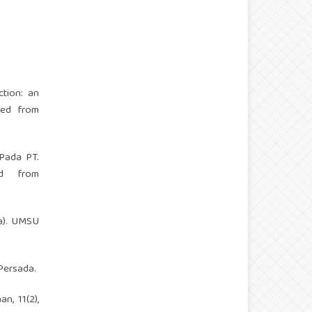
ction: an
ved from
 Pada PT.
ed from
ja). UMSU
Persada.
n, 11(2),