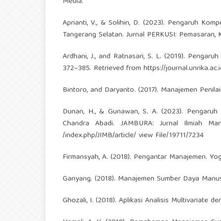
Media.
Aprianti, V., & Solihin, D. (2023). Pengaruh Ko
Tangerang Selatan. Jurnal PERKUSI: Pemasaran, 
Ardhani, J., and Ratnasari, S. L. (2019). Pengaru
372–385. Retrieved from
https://journal.unrika.ac
Bintoro, and Daryanto. (2017). Manajemen Penila
Dunan, H., & Gunawan, S. A. (2023). Pengaruh 
Chandra Abadi. JAMBURA: Jurnal Ilmiah Man
/index.php/JIMB/article/ view File/19711/7234
Firmansyah, A. (2018). Pengantar Manajemen. Yog
Ganyang. (2018). Manajemen Sumber Daya Manusia
Ghozali, I. (2018). Aplikasi Analisis Multivaria