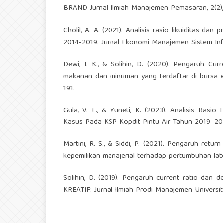
BRAND Jurnal Ilmiah Manajemen Pemasaran, 2(2),
Cholil, A. A. (2021). Analisis rasio likuiditas da
2014-2019. Jurnal Ekonomi Manajemen Sistem Info
Dewi, I. K., & Solihin, D. (2020). Pengaruh C
makanan dan minuman yang terdaftar di bursa efek
191.
Gula, V. E., & Yuneti, K. (2023). Analisis Rasio
Kasus Pada KSP Kopdit Pintu Air Tahun 2019–2021)
Martini, R. S., & Siddi, P. (2021). Pengaruh retur
kepemilikan manajerial terhadap pertumbuhan la
Solihin, D. (2019). Pengaruh current ratio dan d
KREATIF: Jurnal Ilmiah Prodi Manajemen Universita