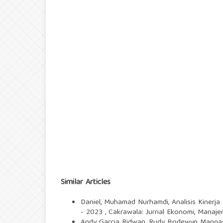
Similar Articles
Daniel, Muhamad Nurhamdi,
Analisis Kinerj
- 2023
,
Cakrawala: Jurnal Ekonomi, Manajem
Andy Garcia Ridwan, Rudy Bodewyn Manga