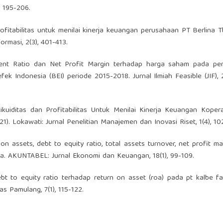
 195-206.
n profitabilitas untuk menilai kinerja keuangan perusahaan PT Berlina 
rmasi, 2(3), 401-413.
urrent Ratio dan Net Profit Margin terhadap harga saham pada pe
 Indonesia (BEI) periode 2015-2018. Jurnal Ilmiah Feasible (JIF), 2
 Likuiditas dan Profitabilitas Untuk Menilai Kinerja Keuangan Kopera
. Lokawati: Jurnal Penelitian Manajemen dan Inovasi Riset, 1(4), 102
n on assets, debt to equity ratio, total assets turnover, net profit ma
ba. AKUNTABEL: Jurnal Ekonomi dan Keuangan, 18(1), 99-109.
ebt to equity ratio terhadap return on asset (roa) pada pt kalbe fa
s Pamulang, 7(1), 115-122.