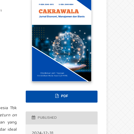
as
PDF
nesia Tbk
Return on
PUBLISHED
gan yang
dar ideal
2024-12-31