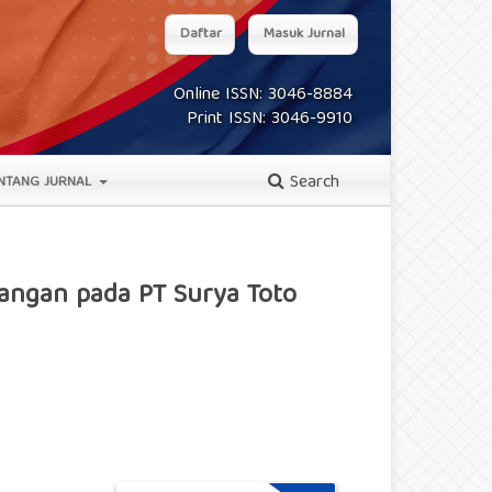
Daftar
Masuk Jurnal
Online ISSN: 3046-8884
Print ISSN: 3046-9910
Search
NTANG JURNAL
uangan pada PT Surya Toto