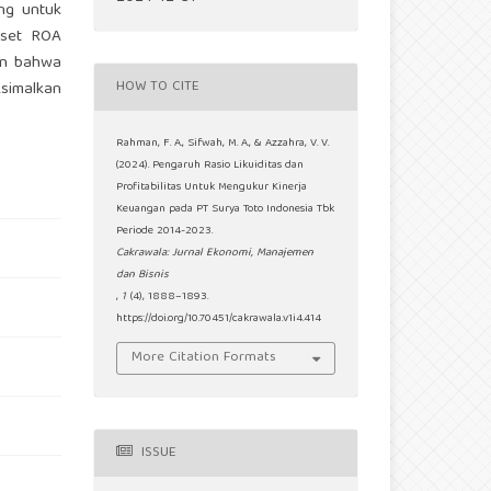
ang untuk
 aset ROA
an bahwa
HOW TO CITE
simalkan
Rahman, F. A., Sifwah, M. A., & Azzahra, V. V.
(2024). Pengaruh Rasio Likuiditas dan
Profitabilitas Untuk Mengukur Kinerja
Keuangan pada PT Surya Toto Indonesia Tbk
Periode 2014-2023.
Cakrawala: Jurnal Ekonomi, Manajemen
dan Bisnis
,
1
(4), 1888–1893.
https://doi.org/10.70451/cakrawala.v1i4.414
More Citation Formats
ISSUE