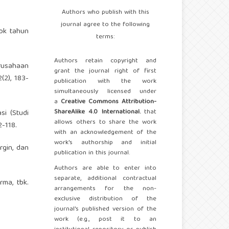
Authors who publish with this
journal agree to the following
Tbk tahun
terms:
Authors retain copyright and
rusahaan
grant the journal right of first
(2), 183-
publication with the work
simultaneously licensed under
a
Creative Commons Attribution-
ShareAlike 4.0 International.
that
si (Studi
allows others to share the work
-118.
with an acknowledgement of the
work's authorship and initial
rgin, dan
publication in this journal.
Authors are able to enter into
separate, additional contractual
rma, tbk.
arrangements for the non-
exclusive distribution of the
journal's published version of the
work (e.g., post it to an