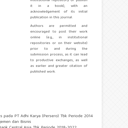
institutional repository or publish
it in a book), with an
acknowledgement of its initial
publication in this journal.
Authors are permitted and
encouraged to post their work
online (e.g., in institutional
repositories or on their website)
prior to and during the
submission process, as it can lead
to productive exchanges, as well
as earlier and greater citation of
published work.
tas pada PT Adhi Karya (Persero) Tbk Periode 2014
ajemen dan Bisnis
 Bank Central Asia Tbk Periode 2018-2022
,