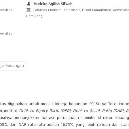
Mudrika Aqillah Sifwah
ersitas
Fakultas Ekonomi dan Bisnis, Prodi Manajemen, Universit
Pamulang
ersitas
rja Keuangan
abilitas digunakan untuk menilai kinerja keuangan PT Surya Toto Indo
i, melihat
Debt to Equity Ratio (DER), Debt to Asset Ratio (DAR), 
silnya menunjukkan bahwa perusahaan memiliki struktur keuan
,05% dan DAR rata-rata adalah 16,75%, yang lebih rendah dari stan