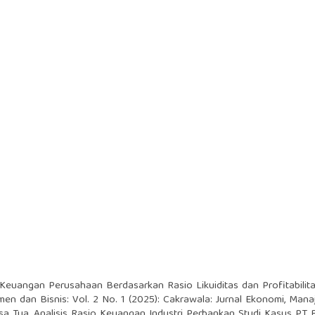
a Keuangan Perusahaan Berdasarkan Rasio Likuiditas dan Profitabili
en dan Bisnis: Vol. 2 No. 1 (2025): Cakrawala: Jurnal Ekonomi, Man
sa Tua,
Analisis Rasio Keuangan Industri Perbankan Studi Kasus PT