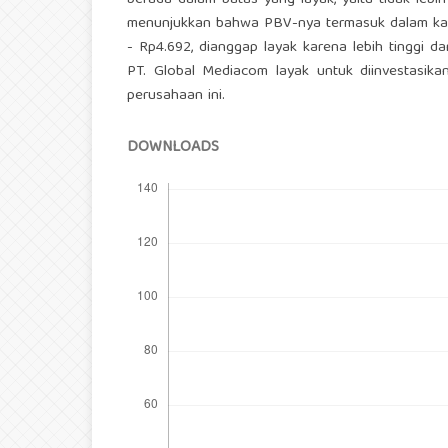
berada dalam batas yang layak, yaitu tidak leb
menunjukkan bahwa PBV-nya termasuk dalam katego
- Rp4.692, dianggap layak karena lebih tinggi 
PT. Global Mediacom layak untuk diinvestasika
perusahaan ini.
DOWNLOADS