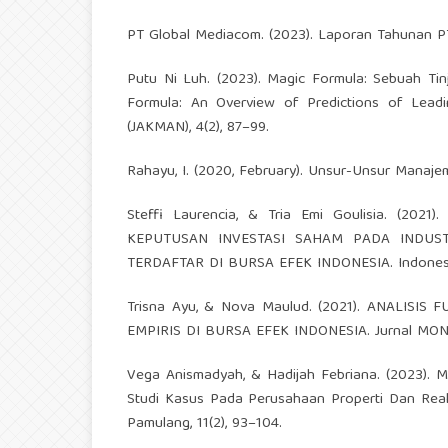
PT Global Mediacom. (2023). Laporan Tahunan P
Putu Ni Luh. (2023). Magic Formula: Sebuah Ti
Formula: An Overview of Predictions of Lead
(JAKMAN), 4(2), 87–99.
Rahayu, I. (2020, February). Unsur-Unsur Manajem
Steffi Laurencia, & Tria Emi Goulisia. (
KEPUTUSAN INVESTASI SAHAM PADA INDU
TERDAFTAR DI BURSA EFEK INDONESIA. Indonesian
Trisna Ayu, & Nova Maulud. (2021). ANALI
EMPIRIS DI BURSA EFEK INDONESIA. Jurnal MONE
Vega Anismadyah, & Hadijah Febriana. (2023). 
Studi Kasus Pada Perusahaan Properti Dan Real 
Pamulang, 11(2), 93–104.