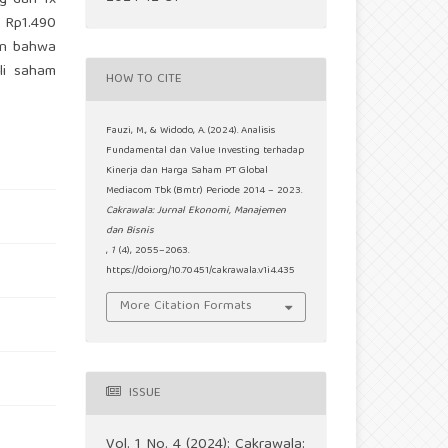
g dari 1x
n Rp1.490
kan bahwa
li saham
HOW TO CITE
Fauzi, M., & Widodo, A. (2024). Analisis
Fundamental dan Value Investing terhadap
Kinerja dan Harga Saham PT Global
Mediacom Tbk (Bmtr) Periode 2014 – 2023.
Cakrawala: Jurnal Ekonomi, Manajemen
dan Bisnis
,
1
(4), 2055–2063.
https://doi.org/10.70451/cakrawala.v1i4.435
More Citation Formats
ISSUE
Vol. 1 No. 4 (2024): Cakrawala: