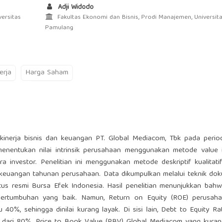
Adji Widodo
ersitas
Fakultas Ekonomi dan Bisnis, Prodi Manajemen, Universit
Pamulang
erja
Harga Saham
s kinerja bisnis dan keuangan PT. Global Mediacom, Tbk pada peri
menentukan nilai intrinsik perusahaan menggunakan metode value i
a investor. Penelitian ini menggunakan metode deskriptif kualitat
n keuangan tahunan perusahaan. Data dikumpulkan melalui teknik do
tus resmi Bursa Efek Indonesia. Hasil penelitian menunjukkan bahw
ertumbuhan yang baik. Namun, Return on Equity (ROE) perusaha
 40%, sehingga dinilai kurang layak. Di sisi lain, Debt to Equity Ra