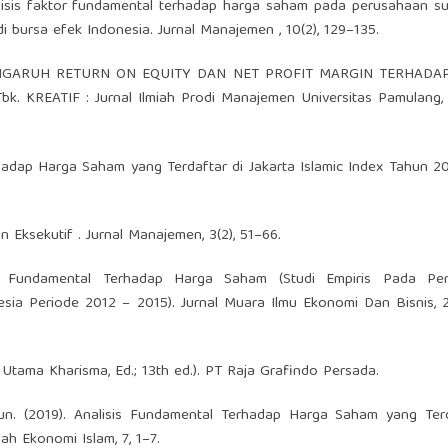
nalisis faktor fundamental terhadap harga saham pada perusahaan s
di bursa efek Indonesia. Jurnal Manajemen , 10(2), 129–135.
). PENGARUH RETURN ON EQUITY DAN NET PROFIT MARGIN TERHAD
REATIF : Jurnal Ilmiah Prodi Manajemen Universitas Pamulang, 9
rhadap Harga Saham yang Terdaftar di Jakarta Islamic Index Tahun 2
n Eksekutif . Jurnal Manajemen, 3(2), 51–66.
tor Fundamental Terhadap Harga Saham (Studi Empiris Pada Pe
sia Periode 2012 – 2015). Jurnal Muara Ilmu Ekonomi Dan Bisnis, 2
 Utama Kharisma, Ed.; 13th ed.). PT Raja Grafindo Persada.
atun. (2019). Analisis Fundamental Terhadap Harga Saham yang Ter
ah Ekonomi Islam, 7, 1–7.