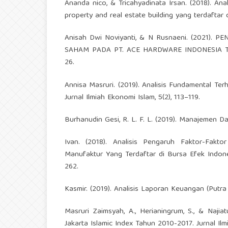
Ananda nico, & Tricahyadinata Irsan. (2018). A
property and real estate building yang terdaftar 
Anisah Dwi Noviyanti, & N Rusnaeni. (2021
SAHAM PADA PT. ACE HARDWARE INDONESIA Tbk. K
26.
Annisa Masruri. (2019). Analisis Fundamental Te
Jurnal Ilmiah Ekonomi Islam, 5(2), 113–119.
Burhanudin Gesi, R. L. F. L. (2019). Manajemen Da
Ivan. (2018). Analisis Pengaruh Faktor-Fak
Manufaktur Yang Terdaftar di Bursa Efek Indone
262.
Kasmir. (2019). Analisis Laporan Keuangan (Putra
Masruri Zaimsyah, A., Herianingrum, S., & Naji
Jakarta Islamic Index Tahun 2010-2017. Jurnal Ilmi