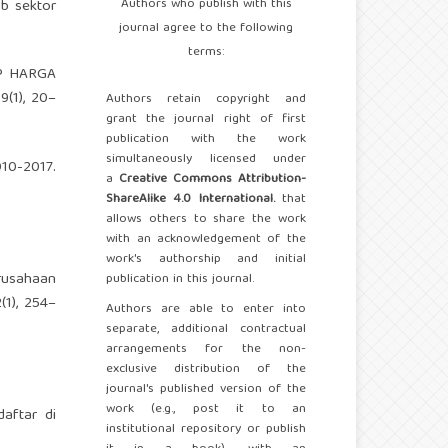
Authors who publish with this
ub sektor
journal agree to the following
terms:
AP HARGA
(1), 20–
Authors retain copyright and
grant the journal right of first
publication with the work
simultaneously licensed under
010-2017.
a
Creative Commons Attribution-
ShareAlike 4.0 International.
that
allows others to share the work
with an acknowledgement of the
work's authorship and initial
rusahaan
publication in this journal.
(1), 254–
Authors are able to enter into
separate, additional contractual
arrangements for the non-
exclusive distribution of the
journal's published version of the
work (e.g., post it to an
daftar di
institutional repository or publish