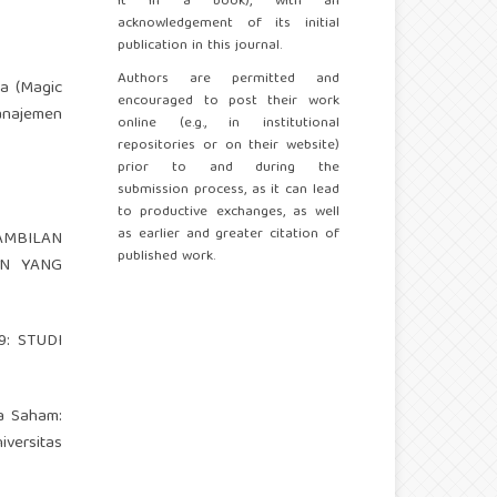
it in a book), with an
acknowledgement of its initial
publication in this journal.
Authors are permitted and
a (Magic
encouraged to post their work
anajemen
online (e.g., in institutional
repositories or on their website)
prior to and during the
submission process, as it can lead
to productive exchanges, as well
as earlier and greater citation of
GAMBILAN
published work.
AN YANG
9: STUDI
ga Saham:
iversitas