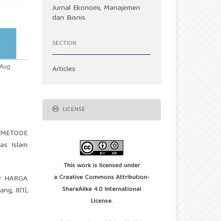
Jurnal Ekonomi, Manajemen
dan Bisnis
SECTION
Articles
LICENSE
 METODE
s Islam
This work is licensed under
a
Creative Commons Attribution-
AP HARGA
ShareAlike 4.0 International
g, 8(1),
License
.