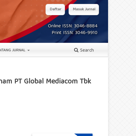
Daftar
Masuk Jurnal
Online ISSN: 3046-8884
Print ISSN: 3046-9910
Search
NTANG JURNAL
aham PT Global Mediacom Tbk