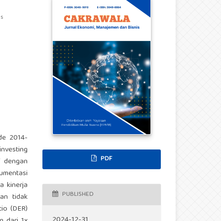
as
ode 2014-
nvesting
PDF
if dengan
kumentasi
a kinerja
PUBLISHED
an tidak
tio (DER)
2024-12-31