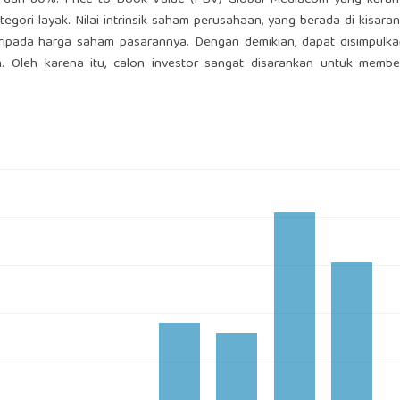
ih dari 80%. Price to Book Value (PBV) Global Mediacom yang kuran
ri layak. Nilai intrinsik saham perusahaan, yang berada di kisara
daripada harga saham pasarannya. Dengan demikian, dapat disimpul
n. Oleh karena itu, calon investor sangat disarankan untuk membe