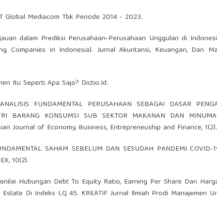
T Global Mediacom Tbk Periode 2014 - 2023.
njauan dalam Prediksi Perusahaan-Perusahaan Unggulan di Indonesi
ing Companies in Indonesia). Jurnal Akuntansi, Keuangan, Dan M
en Itu Seperti Apa Saja? Dictio.Id.
2021). ANALISIS FUNDAMENTAL PERUSAHAAN SEBAGAI DASAR PEN
STRI BARANG KONSUMSI SUB SEKTOR MAKANAN DAN MINUM
 Journal of Economy, Business, Entrepreneuship and Finance, 1(2).
SIS FUNDAMENTAL SAHAM SEBELUM DAN SESUDAH PANDEMI COVID-1
X, 10(2).
Menilai Hubungan Debt To Equity Ratio, Earning Per Share Dan Har
Estate Di Indeks LQ 45. KREATIF Jurnal Ilmiah Prodi Manajemen Un