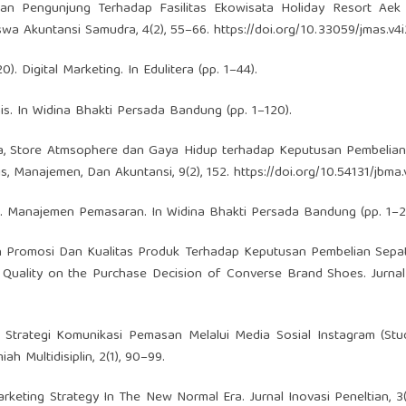
san Pengunjung Terhadap Fasilitas Ekowisata Holiday Resort Aek
wa Akuntansi Samudra, 4(2), 55–66.
https://doi.org/10.33059/jmas.v4
0). Digital Marketing. In Edulitera (pp. 1–44).
is. In Widina Bhakti Persada Bandung (pp. 1–120).
arga, Store Atmsophere dan Gaya Hidup terhadap Keputusan Pembelia
, Manajemen, Dan Akuntansi, 9(2), 152.
https://doi.org/10.54131/jbma.
023). Manajemen Pemasaran. In Widina Bhakti Persada Bandung (pp. 1–2
engaruh Promosi Dan Kualitas Produk Terhadap Keputusan Pembelian Sep
Quality on the Purchase Decision of Converse Brand Shoes. Jurnal
23). Strategi Komunikasi Pemasan Melalui Media Sosial Instagram (Stu
h Multidisiplin, 2(1), 90–99.
rketing Strategy In The New Normal Era. Jurnal Inovasi Peneltian, 3(