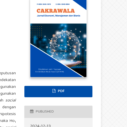
eputusan
ndekatan
ggunakan
PDF
ggunakan
alah
social
n dengan
PUBLISHED
hipotesis
 maka Ho
1
2024-12-13