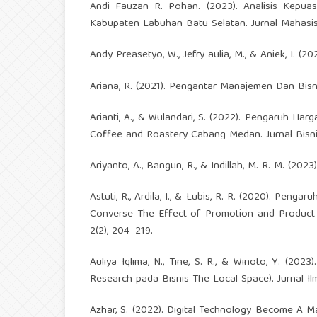
Andi Fauzan R. Pohan. (2023). Analisis Kepua
Kabupaten Labuhan Batu Selatan. Jurnal Mahasis
Andy Preasetyo, W., Jefry aulia, M., & Aniek, I. (202
Ariana, R. (2021). Pengantar Manajemen Dan Bisn
Arianti, A., & Wulandari, S. (2022). Pengaruh H
Coffee and Roastery Cabang Medan. Jurnal Bisnis
Ariyanto, A., Bangun, R., & Indillah, M. R. M. (2
Astuti, R., Ardila, I., & Lubis, R. R. (2020). P
Converse The Effect of Promotion and Product 
2(2), 204–219.
Auliya Iqlima, N., Tine, S. R., & Winoto, Y. (20
Research pada Bisnis The Local Space). Jurnal Ilmia
Azhar, S. (2022). Digital Technology Become A Ma