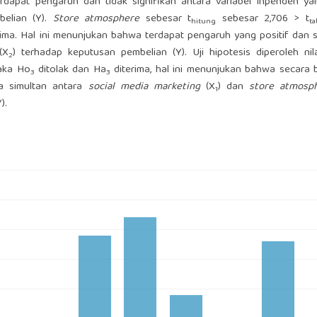
 terdapat pengaruh dan tidak signifikan antara variabel inpenden ya
belian (Y).
Store atmosphere
sebesar t
sebesar 2,706 > t
hitung
ta
ima. Hal ini menunjukan bahwa terdapat pengaruh yang positif dan s
(X
) terhadap keputusan pembelian (Y). Uji hipotesis diperoleh nil
2
aka Ho
ditolak dan Ha
diterima, hal ini menunjukan bahwa secara
3
3
ra simultan antara
social media marketing
(X
) dan
store atmos
1
).