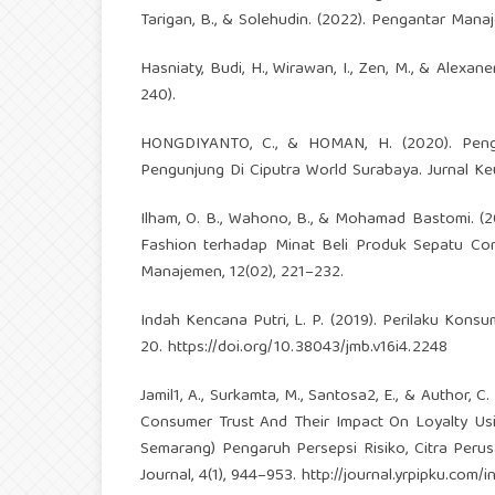
Tarigan, B., & Solehudin. (2022). Pengantar Manaj
Hasniaty, Budi, H., Wirawan, I., Zen, M., & Alexan
240).
HONGDIYANTO, C., & HOMAN, H. (2020). Penga
Pengunjung Di Ciputra World Surabaya. Jurnal Ke
Ilham, O. B., Wahono, B., & Mohamad Bastomi. (2
Fashion terhadap Minat Beli Produk Sepatu Con
Manajemen, 12(02), 221–232.
Indah Kencana Putri, L. P. (2019). Perilaku Kons
20.
https://doi.org/10.38043/jmb.v16i4.2248
Jamil1, A., Surkamta, M., Santosa2, E., & Author
Consumer Trust And Their Impact On Loyalty U
Semarang) Pengaruh Persepsi Risiko, Citra Per
Journal, 4(1), 944–953.
http://journal.yrpipku.com/