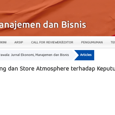
RKINI
ARSIP
CALL FOR REVIEWER/EDITOR
PENGUMUMAN
TE
krawala: Jurnal Ekonomi, Manajemen dan Bisnis
Articles
ing dan Store Atmosphere terhadap Keput