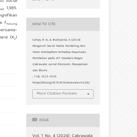
itu
social
1,985.
bel
ignifikan
ai f
HOW TO CITE
hitung
 bersama-
phere
(X
)
2
Cahyo, R. N., & Budiyanto, A. (2024).
Pengaruh Social Media Marketing dan
Store Atmosphere terhadap Keputusan
Pembelian pada JKT Sneakers Bogor.
Cakrawala: Jurnal Ekonomi, Manajemen
dan Bisnis
,
1
(4), 1523–1535.
https://doi.org/10.70451/cakrawala.v1i4.262
More Citation Formats
ISSUE
Vol. 1 No. 4 (2024): Cakrawala: