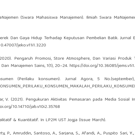
ara MaNajemen (Swara Mahasiswa Manajemen). Ilmiah Swara MaNajeme
 Merek Dan Gaya Hidup Terhadap Keputusan Pembelian Batik. Jurnal 
/10.47007/jeko.v11i1.3220
E. (2020). Pengaruh Promosi, Store Atmosphere, Dan Variasi Produk
 Dan Manajemen Sains, 1(1), 20–24.
https://doi.org/10.36085/jems.v1i1
sumen (Perilaku konsumen). Jurnal Agora, 5 No.(september)
AKU_KONSUMEN_PERILAKU_KONSUMEN_MAKALAH_PERILAKU_KONSUME
ffar, V. (2021). Pengukuran Aktivitas Pemasaran pada Media Sosial I
doi.org/10.14710/jab.v10i2.35768
litatif & Kuantitatif. In LP2M UST Jogja (Issue March).
y, P., Amruddin, Santoso, A., Sarjana, S., Afandi, A., Puspito Sari, Y