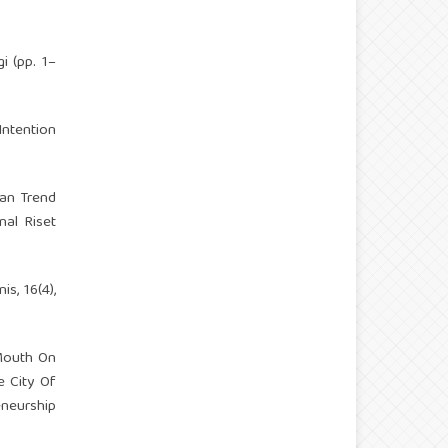
i (pp. 1–
ntention
dan Trend
nal Riset
s, 16(4),
 Mouth On
 City Of
neurship