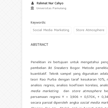
Rahmat Nur Cahyo
Universitas Pamulang
Keywords:
Social Media Marketing
Store Atmosphere
ABSTRACT
Penelitian ini bertujuan untuk mengetahui pe
pembelian Jkt
Sneakers
Bogor. Metode peneliti
kuantitatif. Teknik sampel yang digunakan ada
teori Rao Purba dengan taraf kesukaran 10%, 
analisis regresi, analisis koefisien korelasi, ana
media marketing
dan
store atmosphere
ber
persamaan regresi Y = 3,906 + 0,570X
+ 0,3
1
secara parsial diperoleh angka
social media mar