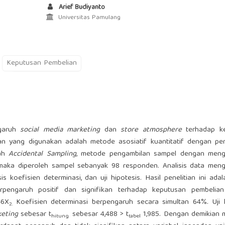
Arief Budiyanto
Universitas Pamulang
Keputusan Pembelian
ngaruh
social media marketing
dan
store atmosphere
terhadap k
an yang digunakan adalah metode asosiatif kuantitatif dengan pe
lah
Accidental Sampling
, metode pengambilan sampel dengan men
maka diperoleh sampel sebanyak 98 responden. Analisis data men
lisis koefisien determinasi, dan uji hipotesis. Hasil penelitian ini ad
pengaruh positif dan signifikan terhadap keputusan pembelia
46X
Koefisien determinasi berpengaruh secara simultan 64%. Uji 
2.
keting
sebesar t
sebesar 4,488 > t
1,985. Dengan demikian
hitung
tabel