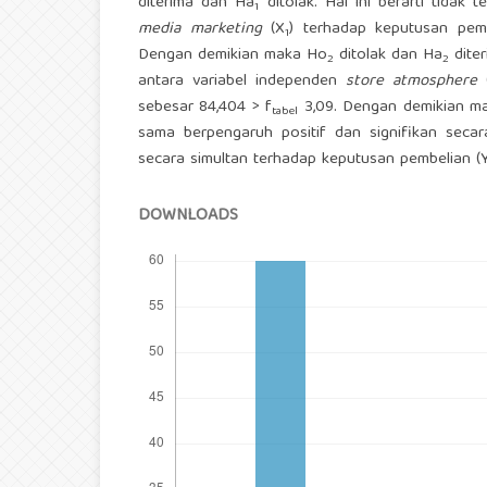
diterima dan Ha
ditolak. Hal ini berarti tidak
1
media marketing
(X
) terhadap keputusan pem
1
Dengan demikian maka Ho
ditolak dan Ha
diter
2
2
antara variabel independen
store atmosphere
sebesar 84,404 > f
3,09. Dengan demikian m
tabel
sama berpengaruh positif dan signifikan seca
secara simultan terhadap keputusan pembelian (Y
DOWNLOADS