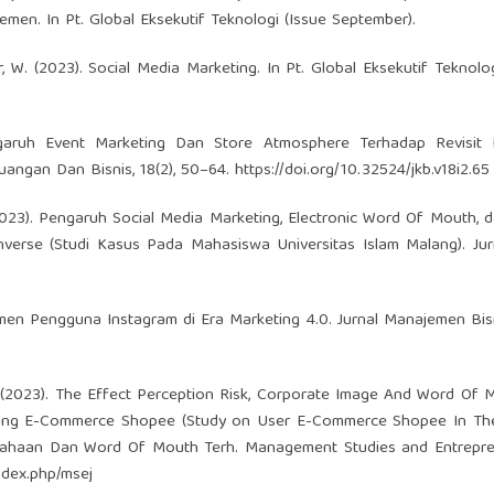
emen. In Pt. Global Eksekutif Teknologi (Issue September).
er, W. (2023). Social Media Marketing. In Pt. Global Eksekutif Teknolog
ruh Event Marketing Dan Store Atmosphere Terhadap Revisit I
uangan Dan Bisnis, 18(2), 50–64.
https://doi.org/10.32524/jkb.v18i2.65
023). Pengaruh Social Media Marketing, Electronic Word Of Mouth, 
verse (Studi Kasus Pada Mahasiswa Universitas Islam Malang). Jur
umen Pengguna Instagram di Era Marketing 4.0. Jurnal Manajemen Bisni
, C. (2023). The Effect Perception Risk, Corporate Image And Word Of
sing E-Commerce Shopee (Study on User E-Commerce Shopee In The
usahaan Dan Word Of Mouth Terh. Management Studies and Entrepre
index.php/msej