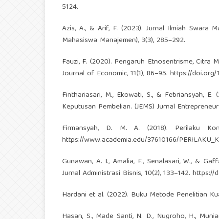
5124.
Azis, A., & Arif, F. (2023). Jurnal Ilmiah Sw
Mahasiswa Manajemen), 3(3), 285–292.
Fauzi, F. (2020). Pengaruh Etnosentrisme, Citra
Journal of Economic, 11(1), 86–95.
https://doi.org
Finthariasari, M., Ekowati, S., & Febriansyah, 
Keputusan Pembelian. (JEMS) Jurnal Entrepreneur
Firmansyah, D. M. A. (2018). Perilaku Kon
https://www.academia.edu/37610166/PERIL
Gunawan, A. I., Amalia, F., Senalasari, W., & Ga
Jurnal Administrasi Bisnis, 10(2), 133–142.
https://
Hardani et al. (2022). Buku Metode Penelitian Kua
Hasan, S., Made Santi, N. D., Nugroho, H., Muniart