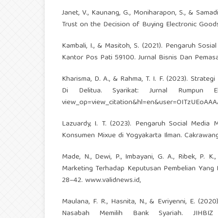
Janet, V., Kaunang, G., Moniharapon, S., & Samadi
Trust on the Decision of Buying Electronic Goods
Kambali, I., & Masitoh, S. (2021). Pengaruh Sos
Kantor Pos Pati 59100. Jurnal Bisnis Dan Pemasar
Kharisma, D. A., & Rahma, T. I. F. (2023). Str
Di Delitua. Syarikat: Jurnal Rumpun 
view_op=view_citation&hl=en&user=OITzUEoAA
Lazuardy, I. T. (2023). Pengaruh Social Media
Konsumen Mixue di Yogyakarta Ilman. Cakrawangsa
Made, N., Dewi, P., Imbayani, G. A., Ribek, P. K
Marketing Terhadap Keputusan Pembelian Yang D
28–42. www.validnews.id,
Maulana, F. R., Hasnita, N., & Evriyenni, E. 
Nasabah Memilih Bank Syariah. JIHBIZ 