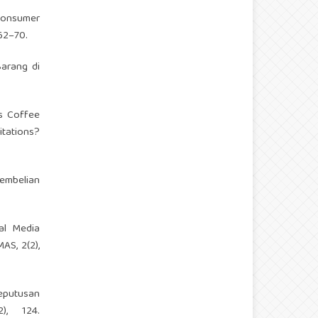
 Consumer
62–70.
Barang di
os Coffee
itations?
Pembelian
ial Media
S, 2(2),
eputusan
), 124.