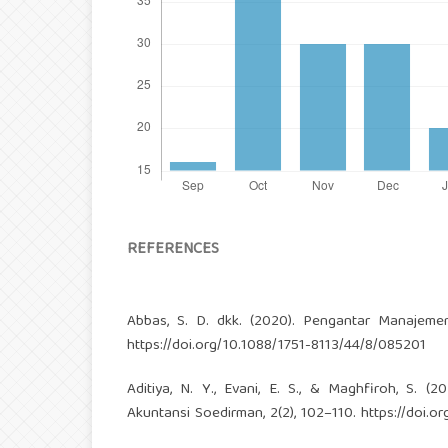
REFERENCES
Abbas, S. D. dkk. (2020). Pengantar Manajemen
https://doi.org/10.1088/1751-8113/44/8/085201
Aditiya, N. Y., Evani, E. S., & Maghfiroh, S. (
Akuntansi Soedirman, 2(2), 102–110.
https://doi.o