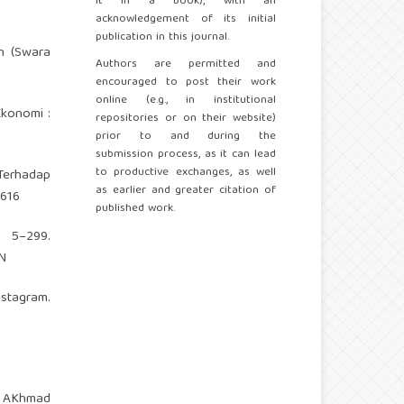
it in a book), with an
acknowledgement of its initial
publication in this journal.
n (Swara
Authors are permitted and
encouraged to post their work
online (e.g., in institutional
Ekonomi :
repositories or on their website)
prior to and during the
submission process, as it can lead
to productive exchanges, as well
 Terhadap
as earlier and greater citation of
.616
published work.
, 5–299.
N
nstagram.
., AKhmad