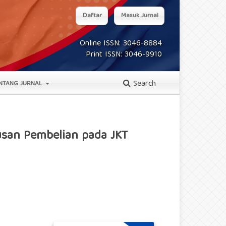
Daftar
Masuk Jurnal
Online ISSN: 3046-8884
Print ISSN: 3046-9910
Search
NTANG JURNAL
usan Pembelian pada JKT