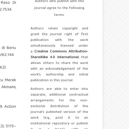
Authors who publish with this
 Raso Di
journal agree to the following
i2.7534
terms:
Authors retain copyright and
grant the journal right of first
publication with the work
simultaneously licensed under
n di Benu
a
Creative Commons Attribution-
v9i2.144
ShareAlike 4.0 International.
that
allows others to share the work
62).
with an acknowledgement of the
work's authorship and initial
atu Merek
publication in this journal.
 Akmami,
Authors are able to enter into
separate, additional contractual
arrangements for the non-
di Action
exclusive distribution of the
journal's published version of the
work (e.g., post it to an
institutional repository or publish
2), 5115–