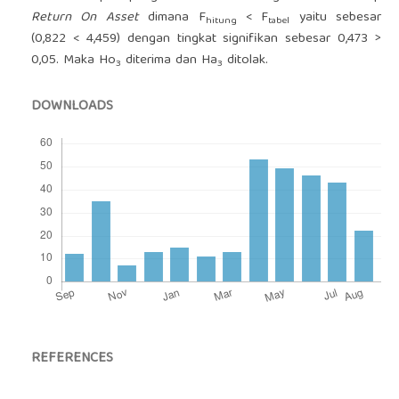
Return On Asset
dimana F
< F
yaitu sebesar
hitung
tabel
(0,822 < 4,459) dengan tingkat signifikan sebesar 0,473 >
0,05. Maka Ho
diterima dan Ha
ditolak.
3
3
DOWNLOADS
REFERENCES