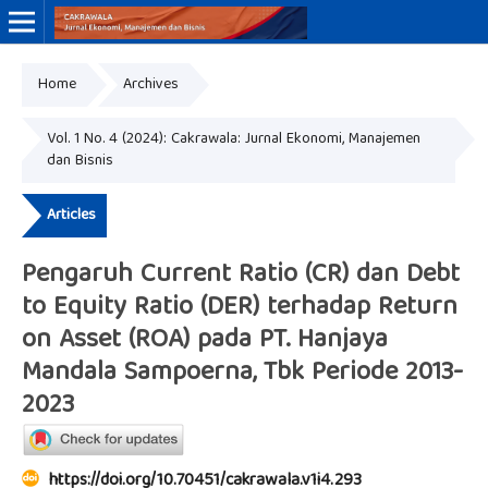
Home
Archives
Online ISSN: 3046-8884
Print ISSN: 3046-9910
Vol. 1 No. 4 (2024): Cakrawala: Jurnal Ekonomi, Manajemen
dan Bisnis
Articles
Pengaruh Current Ratio (CR) dan Debt
to Equity Ratio (DER) terhadap Return
on Asset (ROA) pada PT. Hanjaya
Mandala Sampoerna, Tbk Periode 2013-
2023
https://doi.org/10.70451/cakrawala.v1i4.293