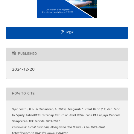
PDF
PUBLISHED
2024-12-20
HOW TO CITE
Syahpoetri , R. N., & Suhartono, A. (2024). Pengaruh Current Ratio (CR) dan Debt
to Equity Ratio (DER) terhadap Return on Asset (ROA) pada PT. Hanjaya Mandala
Sampoerna, Tbk Periode 2013-2023.
Cakrawala: Jurnal Ekonomi, Manajemen dan Bisnis
,
1
(4), 1629–1640.
https://doi.org/10.70451/cakrawala.v1i4.293