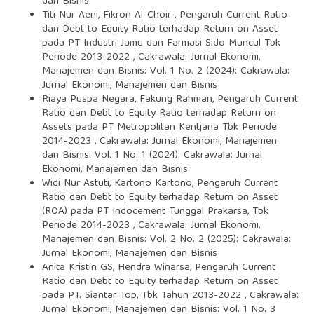
dan Bisnis
Titi Nur Aeni, Fikron Al-Choir ,
Pengaruh Current Ratio
dan Debt to Equity Ratio terhadap Return on Asset
pada PT Industri Jamu dan Farmasi Sido Muncul Tbk
Periode 2013-2022
,
Cakrawala: Jurnal Ekonomi,
Manajemen dan Bisnis: Vol. 1 No. 2 (2024): Cakrawala:
Jurnal Ekonomi, Manajemen dan Bisnis
Riaya Puspa Negara, Fakung Rahman,
Pengaruh Current
Ratio dan Debt to Equity Ratio terhadap Return on
Assets pada PT Metropolitan Kentjana Tbk Periode
2014-2023
,
Cakrawala: Jurnal Ekonomi, Manajemen
dan Bisnis: Vol. 1 No. 1 (2024): Cakrawala: Jurnal
Ekonomi, Manajemen dan Bisnis
Widi Nur Astuti, Kartono Kartono,
Pengaruh Current
Ratio dan Debt to Equity terhadap Return on Asset
(ROA) pada PT Indocement Tunggal Prakarsa, Tbk
Periode 2014-2023
,
Cakrawala: Jurnal Ekonomi,
Manajemen dan Bisnis: Vol. 2 No. 2 (2025): Cakrawala:
Jurnal Ekonomi, Manajemen dan Bisnis
Anita Kristin GS, Hendra Winarsa,
Pengaruh Current
Ratio dan Debt to Equity terhadap Return on Asset
pada PT. Siantar Top, Tbk Tahun 2013-2022
,
Cakrawala:
Jurnal Ekonomi, Manajemen dan Bisnis: Vol. 1 No. 3