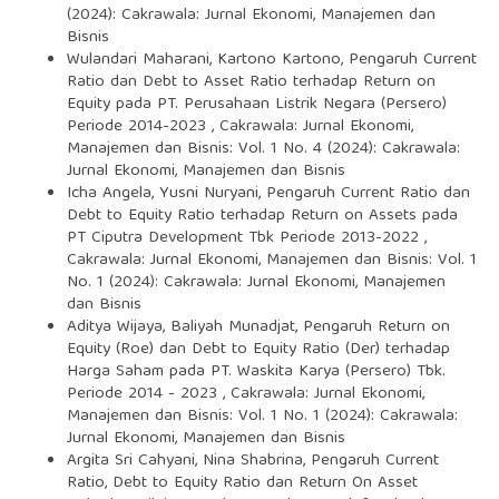
(2024): Cakrawala: Jurnal Ekonomi, Manajemen dan
Bisnis
Wulandari Maharani, Kartono Kartono,
Pengaruh Current
Ratio dan Debt to Asset Ratio terhadap Return on
Equity pada PT. Perusahaan Listrik Negara (Persero)
Periode 2014-2023
,
Cakrawala: Jurnal Ekonomi,
Manajemen dan Bisnis: Vol. 1 No. 4 (2024): Cakrawala:
Jurnal Ekonomi, Manajemen dan Bisnis
Icha Angela, Yusni Nuryani,
Pengaruh Current Ratio dan
Debt to Equity Ratio terhadap Return on Assets pada
PT Ciputra Development Tbk Periode 2013-2022
,
Cakrawala: Jurnal Ekonomi, Manajemen dan Bisnis: Vol. 1
No. 1 (2024): Cakrawala: Jurnal Ekonomi, Manajemen
dan Bisnis
Aditya Wijaya, Baliyah Munadjat,
Pengaruh Return on
Equity (Roe) dan Debt to Equity Ratio (Der) terhadap
Harga Saham pada PT. Waskita Karya (Persero) Tbk.
Periode 2014 - 2023
,
Cakrawala: Jurnal Ekonomi,
Manajemen dan Bisnis: Vol. 1 No. 1 (2024): Cakrawala:
Jurnal Ekonomi, Manajemen dan Bisnis
Argita Sri Cahyani, Nina Shabrina,
Pengaruh Current
Ratio, Debt to Equity Ratio dan Return On Asset