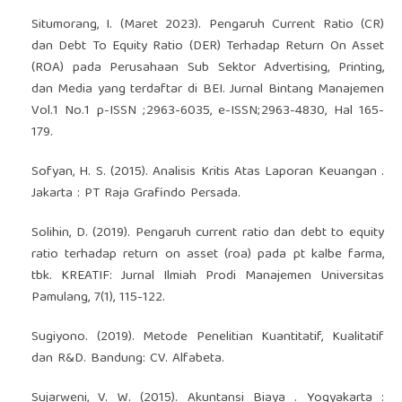
Situmorang, I. (Maret 2023). Pengaruh Current Ratio (CR)
dan Debt To Equity Ratio (DER) Terhadap Return On Asset
(ROA) pada Perusahaan Sub Sektor Advertising, Printing,
dan Media yang terdaftar di BEI. Jurnal Bintang Manajemen
Vol.1 No.1 p-ISSN ;2963-6035, e-ISSN;2963-4830, Hal 165-
179.
Sofyan, H. S. (2015). Analisis Kritis Atas Laporan Keuangan .
Jakarta : PT Raja Grafindo Persada.
Solihin, D. (2019). Pengaruh current ratio dan debt to equity
ratio terhadap return on asset (roa) pada pt kalbe farma,
tbk. KREATIF: Jurnal Ilmiah Prodi Manajemen Universitas
Pamulang, 7(1), 115-122.
Sugiyono. (2019). Metode Penelitian Kuantitatif, Kualitatif
dan R&D. Bandung: CV. Alfabeta.
Sujarweni, V. W. (2015). Akuntansi Biaya . Yogyakarta :