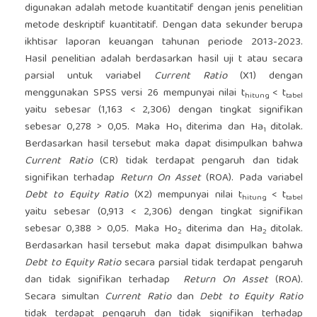
digunakan adalah metode kuantitatif dengan jenis penelitian
metode deskriptif kuantitatif. Dengan data sekunder berupa
ikhtisar laporan keuangan tahunan periode 2013-2023.
Hasil penelitian adalah berdasarkan hasil uji t atau secara
parsial untuk variabel
Current Ratio
(X1) dengan
menggunakan SPSS versi 26 mempunyai nilai t
< t
hitung
tabel
yaitu sebesar (1,163 < 2,306) dengan tingkat signifikan
sebesar 0,278 > 0,05. Maka Ho
diterima dan Ha
ditolak.
1
1
Berdasarkan hasil tersebut maka dapat disimpulkan bahwa
Current Ratio
(CR) tidak terdapat pengaruh dan tidak
signifikan terhadap
Return On Asset
(ROA). Pada variabel
Debt to Equity Ratio
(X2) mempunyai nilai t
< t
hitung
tabel
yaitu sebesar (0,913 < 2,306) dengan tingkat signifikan
sebesar 0,388 > 0,05. Maka Ho
diterima dan Ha
ditolak.
2
2
Berdasarkan hasil tersebut maka dapat disimpulkan bahwa
Debt to Equity Ratio
secara parsial tidak terdapat pengaruh
dan tidak signifikan terhadap
Return On Asset
(ROA).
Secara simultan
Current Ratio
dan
Debt to Equity Ratio
tidak terdapat pengaruh dan tidak signifikan terhadap