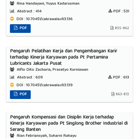
Rina Handayani, Yuyus Kadarusman
Abstract :
414
PDF :
531
DOI : 10.70451/cakrawala.v1i3.136
PDF
855-862
Pengaruh Pelatihan Kerja dan Pengembangan Karir
terhadap Kinerja Karyawan pada Pt Pertamina
Lubricants Jakarta Pusat
Alfio Dito Zacharia, Prasetyo Kurniawan
Abstract :
609
PDF :
613
DOI : 10.70451/cakrawala.v1i3.139
PDF
863-872
Pengaruh Kompensasi dan Disiplin Kerja terhadap
Kinerja Karyawan pada Pt Singlong Brother Industrial di
Serang Banten
Rian Febriansyah, Suharni Rahayu