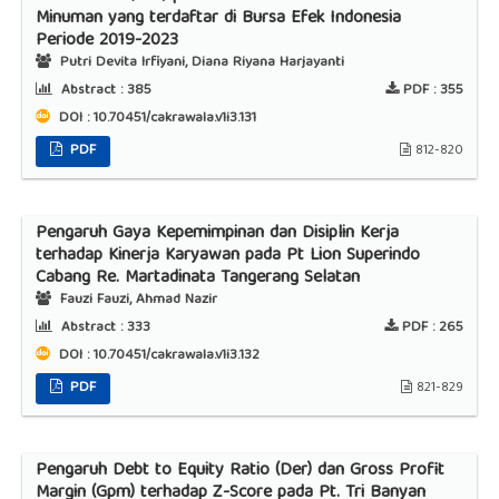
Minuman yang terdaftar di Bursa Efek Indonesia
Periode 2019-2023
Putri Devita Irfiyani, Diana Riyana Harjayanti
Abstract :
385
PDF :
355
DOI : 10.70451/cakrawala.v1i3.131
PDF
812-820
Pengaruh Gaya Kepemimpinan dan Disiplin Kerja
terhadap Kinerja Karyawan pada Pt Lion Superindo
Cabang Re. Martadinata Tangerang Selatan
Fauzi Fauzi, Ahmad Nazir
Abstract :
333
PDF :
265
DOI : 10.70451/cakrawala.v1i3.132
PDF
821-829
Pengaruh Debt to Equity Ratio (Der) dan Gross Profit
Margin (Gpm) terhadap Z-Score pada Pt. Tri Banyan