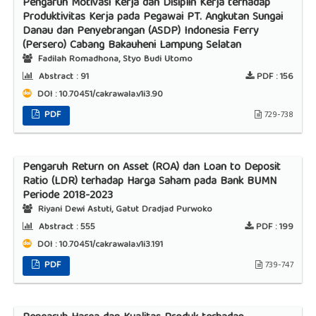
Pengaruh Motivasi Kerja dan Disiplin Kerja terhadap
Produktivitas Kerja pada Pegawai PT. Angkutan Sungai
Danau dan Penyebrangan (ASDP) Indonesia Ferry
(Persero) Cabang Bakauheni Lampung Selatan
Fadilah Romadhona, Styo Budi Utomo
Abstract :
91
PDF :
156
DOI : 10.70451/cakrawala.v1i3.90
PDF
729-738
Pengaruh Return on Asset (ROA) dan Loan to Deposit
Ratio (LDR) terhadap Harga Saham pada Bank BUMN
Periode 2018-2023
Riyani Dewi Astuti, Gatut Dradjad Purwoko
Abstract :
555
PDF :
199
DOI : 10.70451/cakrawala.v1i3.191
PDF
739-747