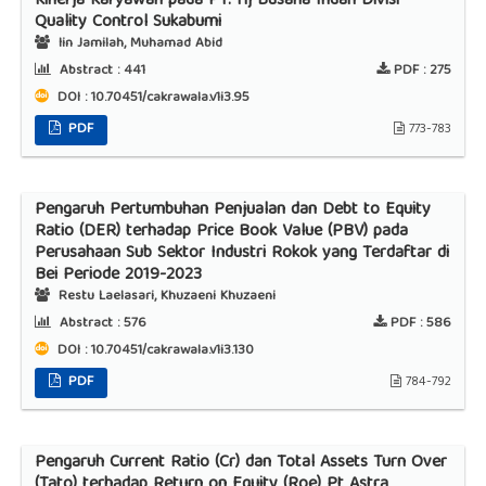
Kinerja Karyawan pada PT. Hj Busana Indah Divisi
Quality Control Sukabumi
Iin Jamilah, Muhamad Abid
Abstract :
441
PDF :
275
DOI : 10.70451/cakrawala.v1i3.95
PDF
773-783
Pengaruh Pertumbuhan Penjualan dan Debt to Equity
Ratio (DER) terhadap Price Book Value (PBV) pada
Perusahaan Sub Sektor Industri Rokok yang Terdaftar di
Bei Periode 2019-2023
Restu Laelasari, Khuzaeni Khuzaeni
Abstract :
576
PDF :
586
DOI : 10.70451/cakrawala.v1i3.130
PDF
784-792
Pengaruh Current Ratio (Cr) dan Total Assets Turn Over
(Tato) terhadap Return on Equity (Roe) Pt Astra