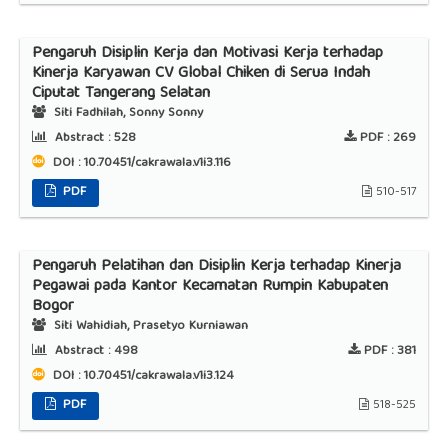
Pengaruh Disiplin Kerja dan Motivasi Kerja terhadap
Kinerja Karyawan CV Global Chiken di Serua Indah
Ciputat Tangerang Selatan
Siti Fadhilah, Sonny Sonny
Abstract :
528
PDF :
269
DOI : 10.70451/cakrawala.v1i3.116
PDF
510-517
Pengaruh Pelatihan dan Disiplin Kerja terhadap Kinerja
Pegawai pada Kantor Kecamatan Rumpin Kabupaten
Bogor
Siti Wahidiah, Prasetyo Kurniawan
Abstract :
498
PDF :
381
DOI : 10.70451/cakrawala.v1i3.124
PDF
518-525