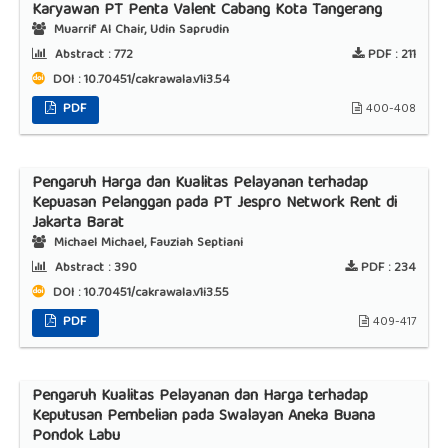
Karyawan PT Penta Valent Cabang Kota Tangerang
Muarrif Al Chair, Udin Saprudin
Abstract :
772
PDF :
211
DOI : 10.70451/cakrawala.v1i3.54
PDF
400-408
Pengaruh Harga dan Kualitas Pelayanan terhadap
Kepuasan Pelanggan pada PT Jespro Network Rent di
Jakarta Barat
Michael Michael, Fauziah Septiani
Abstract :
390
PDF :
234
DOI : 10.70451/cakrawala.v1i3.55
PDF
409-417
Pengaruh Kualitas Pelayanan dan Harga terhadap
Keputusan Pembelian pada Swalayan Aneka Buana
Pondok Labu