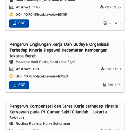
Haura Adawiyah, Amirudin Amirudin
Abstract :
1145
PDF :
905
DOI : 10.70451/cakrawala.v1i3.119
PDF
625-635
Pengaruh Lingkungan Kerja Dan Budaya Organisasi
Terhadap Kinerja Pegawai Kecamatan Kembangan
Jakarta Barat
Maulana Hadi Putra, Chotamul Fajri
Abstract :
610
PDF :
1118
DOI : 10.70451/cakrawala.v1i3.120
PDF
636-645
Pengaruh Kompensasi dan Stres Kerja terhadap Kinerja
Karyawan pada Pt Camar Sakti Cilandak - Jakarta
Selatan
Roslina Roslina, Herry Suherman