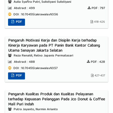
Aulia Syafira Putri, Sulistiyani Sulistiyani
Abstract :
499
PDF :
797
DOI : 10.70451/cakrawala.v1i3.56
PDF
418-426
Pengaruh Motivasi Kerja dan Disiplin Kerja terhadap
Kinerja Karyawan pada PT Panin Bank Kantor Cabang
Utama Senayan Jakarta Selatan
Reza Renaldi, Retno Japanis Permatasari
Abstract :
488
PDF :
428
DOI : 10.70451/cakrawala.v1i3.57
PDF
427-437
Pengaruh Kualitas Produk dan Kualitas Pelayanan
terhadap Kepuasan Pelanggan Pada Jco Donut & Coffee
Mall Puri Indah
Putra Jayanto, Nurmin Arianto