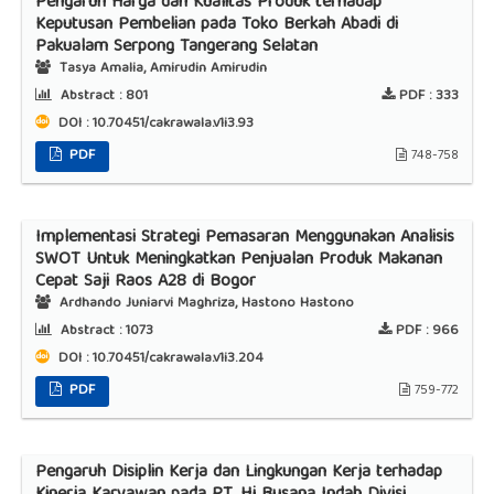
Pengaruh Harga dan Kualitas Produk terhadap
Keputusan Pembelian pada Toko Berkah Abadi di
Pakualam Serpong Tangerang Selatan
Tasya Amalia, Amirudin Amirudin
Abstract :
801
PDF :
333
DOI : 10.70451/cakrawala.v1i3.93
PDF
748-758
Implementasi Strategi Pemasaran Menggunakan Analisis
SWOT Untuk Meningkatkan Penjualan Produk Makanan
Cepat Saji Raos A28 di Bogor
Ardhando Juniarvi Maghriza, Hastono Hastono
Abstract :
1073
PDF :
966
DOI : 10.70451/cakrawala.v1i3.204
PDF
759-772
Pengaruh Disiplin Kerja dan Lingkungan Kerja terhadap