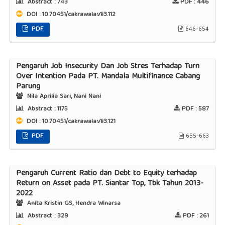
Abstract :
743
PDF :
446
DOI : 10.70451/cakrawala.v1i3.112
PDF
646-654
Pengaruh Job Insecurity Dan Job Stres Terhadap Turn
Over Intention Pada PT. Mandala Multifinance Cabang
Parung
Nila Aprilia Sari, Nani Nani
Abstract :
1175
PDF :
587
DOI : 10.70451/cakrawala.v1i3.121
PDF
655-663
Pengaruh Current Ratio dan Debt to Equity terhadap
Return on Asset pada PT. Siantar Top, Tbk Tahun 2013-
2022
Anita Kristin GS, Hendra Winarsa
Abstract :
329
PDF :
261