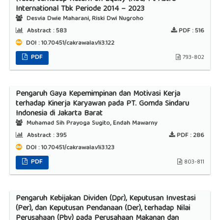
International Tbk Periode 2014 – 2023
Desvia Dwie Maharani, Riski Dwi Nugroho
Abstract :
583
PDF :
516
DOI : 10.70451/cakrawala.v1i3.122
PDF
793-802
Pengaruh Gaya Kepemimpinan dan Motivasi Kerja
terhadap Kinerja Karyawan pada PT. Gomda Sindaru
Indonesia di Jakarta Barat
Muhamad Sih Prayoga Sugito, Endah Mawarny
Abstract :
395
PDF :
286
DOI : 10.70451/cakrawala.v1i3.123
PDF
803-811
Pengaruh Kebijakan Dividen (Dpr), Keputusan Investasi
(Per), dan Keputusan Pendanaan (Der), terhadap Nilai
Perusahaan (Pbv) pada Perusahaan Makanan dan