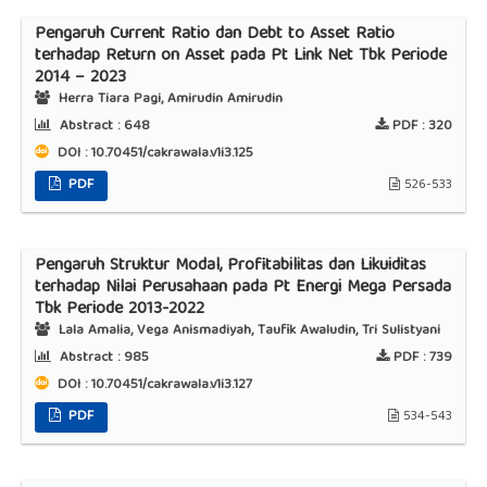
Pengaruh Current Ratio dan Debt to Asset Ratio
terhadap Return on Asset pada Pt Link Net Tbk Periode
2014 – 2023
Herra Tiara Pagi, Amirudin Amirudin
Abstract :
648
PDF :
320
DOI : 10.70451/cakrawala.v1i3.125
PDF
526-533
Pengaruh Struktur Modal, Profitabilitas dan Likuiditas
terhadap Nilai Perusahaan pada Pt Energi Mega Persada
Tbk Periode 2013-2022
Lala Amalia, Vega Anismadiyah, Taufik Awaludin, Tri Sulistyani
Abstract :
985
PDF :
739
DOI : 10.70451/cakrawala.v1i3.127
PDF
534-543