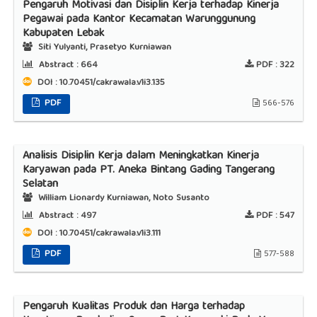
Pengaruh Motivasi dan Disiplin Kerja terhadap Kinerja
Pegawai pada Kantor Kecamatan Warunggunung
Kabupaten Lebak
Siti Yulyanti, Prasetyo Kurniawan
Abstract :
664
PDF :
322
DOI : 10.70451/cakrawala.v1i3.135
PDF
566-576
Analisis Disiplin Kerja dalam Meningkatkan Kinerja
Karyawan pada PT. Aneka Bintang Gading Tangerang
Selatan
William Lionardy Kurniawan, Noto Susanto
Abstract :
497
PDF :
547
DOI : 10.70451/cakrawala.v1i3.111
PDF
577-588
Pengaruh Kualitas Produk dan Harga terhadap