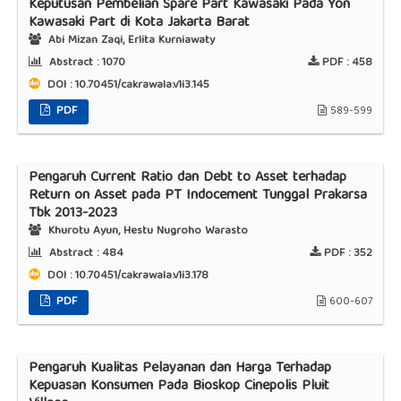
Keputusan Pembelian Spare Part Kawasaki Pada Yon
Kawasaki Part di Kota Jakarta Barat
Abi Mizan Zaqi, Erlita Kurniawaty
Abstract :
1070
PDF :
458
DOI : 10.70451/cakrawala.v1i3.145
PDF
589-599
Pengaruh Current Ratio dan Debt to Asset terhadap
Return on Asset pada PT Indocement Tunggal Prakarsa
Tbk 2013-2023
Khurotu Ayun, Hestu Nugroho Warasto
Abstract :
484
PDF :
352
DOI : 10.70451/cakrawala.v1i3.178
PDF
600-607
Pengaruh Kualitas Pelayanan dan Harga Terhadap
Kepuasan Konsumen Pada Bioskop Cinepolis Pluit