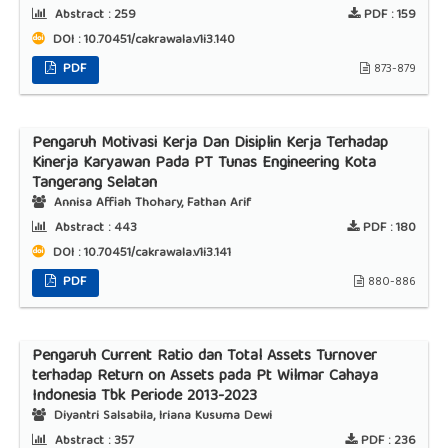
Abstract :
259
PDF :
159
DOI : 10.70451/cakrawala.v1i3.140
PDF
873-879
Pengaruh Motivasi Kerja Dan Disiplin Kerja Terhadap
Kinerja Karyawan Pada PT Tunas Engineering Kota
Tangerang Selatan
Annisa Affiah Thohary, Fathan Arif
Abstract :
443
PDF :
180
DOI : 10.70451/cakrawala.v1i3.141
PDF
880-886
Pengaruh Current Ratio dan Total Assets Turnover
terhadap Return on Assets pada Pt Wilmar Cahaya
Indonesia Tbk Periode 2013-2023
Diyantri Salsabila, Iriana Kusuma Dewi
Abstract :
357
PDF :
236