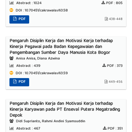
Abstract :
1024
PDF :
805
DOI : 10.70451/cakrawala.v1i3.58
PDF
438-448
Pengaruh Disiplin Kerja dan Motivasi Kerja terhadap
Kinerja Pegawai pada Badan Kepegawaian dan
Pengembangan Sumber Daya Manusia Kota Bogor
Anisa Anisa, Diana Azwina
Abstract :
439
PDF :
373
DOI : 10.70451/cakrawala.v1i3.59
PDF
449-456
Pengaruh Disiplin Kerja dan Motivasi Kerja terhadap
Kinerja Karyawan pada PT Enseval Putera Megatrading
Depok
Didi Suprianto, Rahmi Andini Syamsuddin
Abstract :
467
PDF :
351