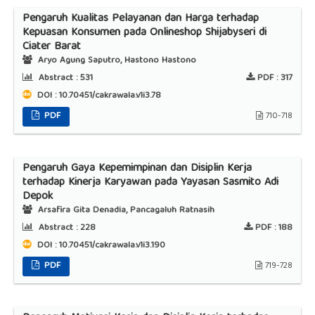
Pengaruh Kualitas Pelayanan dan Harga terhadap
Kepuasan Konsumen pada Onlineshop Shijabyseri di
Ciater Barat
Aryo Agung Saputro, Hastono Hastono
Abstract :
531
PDF :
317
DOI : 10.70451/cakrawala.v1i3.78
PDF
710-718
Pengaruh Gaya Kepemimpinan dan Disiplin Kerja
terhadap Kinerja Karyawan pada Yayasan Sasmito Adi
Depok
Arsafira Gita Denadia, Pancagaluh Ratnasih
Abstract :
228
PDF :
188
DOI : 10.70451/cakrawala.v1i3.190
PDF
719-728