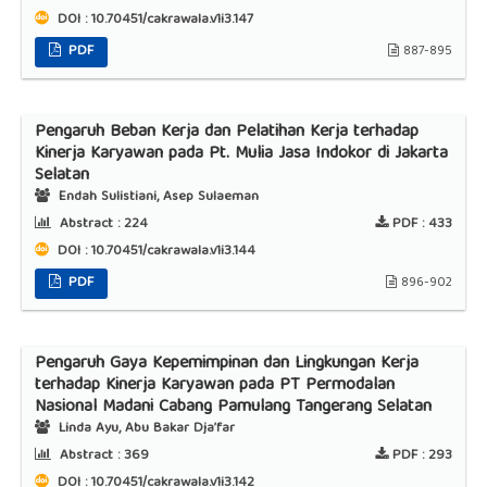
DOI : 10.70451/cakrawala.v1i3.147
PDF
887-895
Pengaruh Beban Kerja dan Pelatihan Kerja terhadap
Kinerja Karyawan pada Pt. Mulia Jasa Indokor di Jakarta
Selatan
Endah Sulistiani, Asep Sulaeman
Abstract :
224
PDF :
433
DOI : 10.70451/cakrawala.v1i3.144
PDF
896-902
Pengaruh Gaya Kepemimpinan dan Lingkungan Kerja
terhadap Kinerja Karyawan pada PT Permodalan
Nasional Madani Cabang Pamulang Tangerang Selatan
Linda Ayu, Abu Bakar Dja’far
Abstract :
369
PDF :
293
DOI : 10.70451/cakrawala.v1i3.142