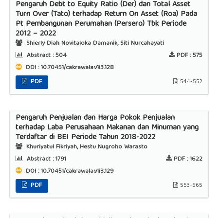
Pengaruh Debt to Equity Ratio (Der) dan Total Asset
Turn Over (Tato) terhadap Return On Asset (Roa) Pada
Pt Pembangunan Perumahan (Persero) Tbk Periode
2012 – 2022
Shierly Diah Novitaloka Damanik, Siti Nurcahayati
Abstract :
504
PDF :
575
DOI : 10.70451/cakrawala.v1i3.128
PDF
544-552
Pengaruh Penjualan dan Harga Pokok Penjualan
terhadap Laba Perusahaan Makanan dan Minuman yang
Terdaftar di BEI Periode Tahun 2018-2022
Khuriyatul Fikriyah, Hestu Nugroho Warasto
Abstract :
1791
PDF :
1622
DOI : 10.70451/cakrawala.v1i3.129
PDF
553-565