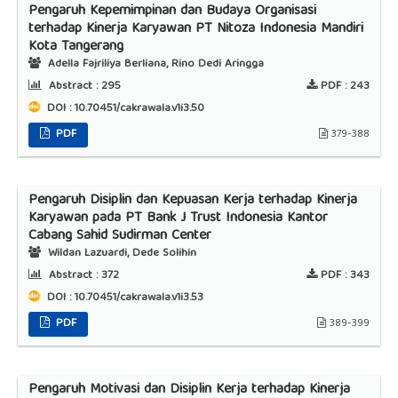
Pengaruh Kepemimpinan dan Budaya Organisasi
terhadap Kinerja Karyawan PT Nitoza Indonesia Mandiri
Kota Tangerang
Adella Fajriliya Berliana, Rino Dedi Aringga
Abstract :
295
PDF :
243
DOI : 10.70451/cakrawala.v1i3.50
PDF
379-388
Pengaruh Disiplin dan Kepuasan Kerja terhadap Kinerja
Karyawan pada PT Bank J Trust Indonesia Kantor
Cabang Sahid Sudirman Center
Wildan Lazuardi, Dede Solihin
Abstract :
372
PDF :
343
DOI : 10.70451/cakrawala.v1i3.53
PDF
389-399
Pengaruh Motivasi dan Disiplin Kerja terhadap Kinerja