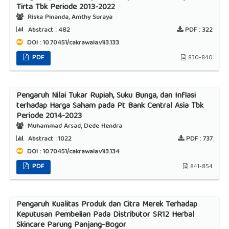
Tirta Tbk Periode 2013-2022
Riska Pinanda, Amthy Suraya
Abstract :
482
PDF :
322
DOI : 10.70451/cakrawala.v1i3.133
PDF
830-840
Pengaruh Nilai Tukar Rupiah, Suku Bunga, dan Inflasi
terhadap Harga Saham pada Pt Bank Central Asia Tbk
Periode 2014-2023
Muhammad Arsad, Dede Hendra
Abstract :
1022
PDF :
737
DOI : 10.70451/cakrawala.v1i3.134
PDF
841-854
Pengaruh Kualitas Produk dan Citra Merek Terhadap
Keputusan Pembelian Pada Distributor SR12 Herbal
Skincare Parung Panjang-Bogor