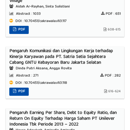
Village
Aidah Ar-Rayhan, Sinta Sulistiani
Abstract :
1033
PDF :
651
DOI : 10.70451/cakrawala.v1i3.117
PDF
608-615
Pengaruh Komunikasi dan Lingkungan Kerja terhadap
Kinerja Karyawan pada PT. Satria Setia Sejahtera
Cabang GNTU Kebayoran Baru Jakarta Selatan
Dinda Putri Aksana, Angga Rovita
Abstract :
271
PDF :
282
DOI : 10.70451/cakrawala.v1i3.118
PDF
616-624
Pengaruh Earning Per Share, Debt to Equity Ratio, dan
Return On Equity Terhadap Harga Saham PT Unilever
Indonesia Tbk Periode 2013 – 2022