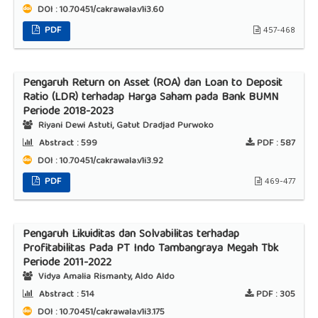
DOI : 10.70451/cakrawala.v1i3.60
PDF
457-468
Pengaruh Return on Asset (ROA) dan Loan to Deposit
Ratio (LDR) terhadap Harga Saham pada Bank BUMN
Periode 2018-2023
Riyani Dewi Astuti, Gatut Dradjad Purwoko
Abstract :
599
PDF :
587
DOI : 10.70451/cakrawala.v1i3.92
PDF
469-477
Pengaruh Likuiditas dan Solvabilitas terhadap
Profitabilitas Pada PT Indo Tambangraya Megah Tbk
Periode 2011-2022
Vidya Amalia Rismanty, Aldo Aldo
Abstract :
514
PDF :
305
DOI : 10.70451/cakrawala.v1i3.175