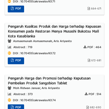
DOI : 10.70451/cakrawala.v1i3.71
PDF
664-671
Pengaruh Kualitas Produk dan Harga terhadap Kepuasan
Konsumen pada Restoran Menya Musashi Bukotsu Mall
Kota Kasablanka
Asmaemunah Asmaemunah, Aris Ariyanto
Abstract :
719
PDF :
464
DOI : 10.70451/cakrawala.v1i3.72
PDF
672-681
Pengaruh Harga dan Promosi terhadap Keputusan
Pembelian Produk Sangobion Tablet
Moh Ridwan Januar, Aris Ariyanto
Abstract :
373
PDF :
514
DOI : 10.70451/cakrawala.v1i3.74
PDF
682-690