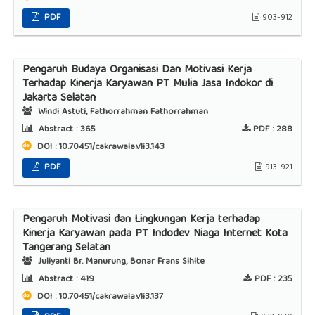
PDF
903-912
Pengaruh Budaya Organisasi Dan Motivasi Kerja
Terhadap Kinerja Karyawan PT Mulia Jasa Indokor di
Jakarta Selatan
Windi Astuti, Fathorrahman Fathorrahman
Abstract :
365
PDF :
288
DOI : 10.70451/cakrawala.v1i3.143
PDF
913-921
Pengaruh Motivasi dan Lingkungan Kerja terhadap
Kinerja Karyawan pada PT Indodev Niaga Internet Kota
Tangerang Selatan
Juliyanti Br. Manurung, Bonar Frans Sihite
Abstract :
419
PDF :
235
DOI : 10.70451/cakrawala.v1i3.137