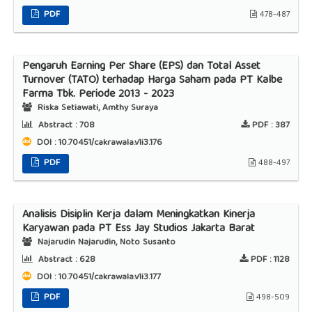
PDF
478-487
Pengaruh Earning Per Share (EPS) dan Total Asset
Turnover (TATO) terhadap Harga Saham pada PT Kalbe
Farma Tbk. Periode 2013 - 2023
Riska Setiawati, Amthy Suraya
Abstract :
708
PDF :
387
DOI : 10.70451/cakrawala.v1i3.176
PDF
488-497
Analisis Disiplin Kerja dalam Meningkatkan Kinerja
Karyawan pada PT Ess Jay Studios Jakarta Barat
Najarudin Najarudin, Noto Susanto
Abstract :
628
PDF :
1128
DOI : 10.70451/cakrawala.v1i3.177
PDF
498-509