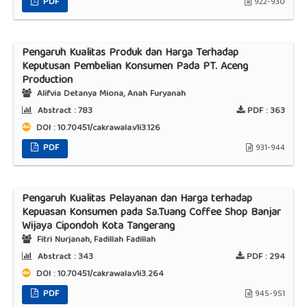
PDF
922-930
Pengaruh Kualitas Produk dan Harga Terhadap
Keputusan Pembelian Konsumen Pada PT. Aceng
Production
Alifvia Detanya Miona, Anah Furyanah
Abstract :
783
PDF :
363
DOI : 10.70451/cakrawala.v1i3.126
PDF
931-944
Pengaruh Kualitas Pelayanan dan Harga terhadap
Kepuasan Konsumen pada Sa.Tuang Coffee Shop Banjar
Wijaya Cipondoh Kota Tangerang
Fitri Nurjanah, Fadillah Fadillah
Abstract :
343
PDF :
294
DOI : 10.70451/cakrawala.v1i3.264
PDF
945-951