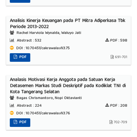
Analisis Kinerja Keuangan pada PT Mitra Adiperkasa Tbk
Periode 2013-2022
Rachel Harviola Wynalda, Waluyo Jati
Abstract :
532
PDF :
598
DOI : 10.70451/cakrawala.v1i3.75
PDF
691-701
Analasis Motivasi Kerja Anggota pada Satuan Kerja
Detasemen Markas Studi Deskriptif pada Kodiklat TNI di
Kota Tangerang Selatan
Bagas Chrismantoro, Nopi Oktavianti
Abstract :
224
PDF :
208
DOI : 10.70451/cakrawala.v1i3.76
PDF
702-709