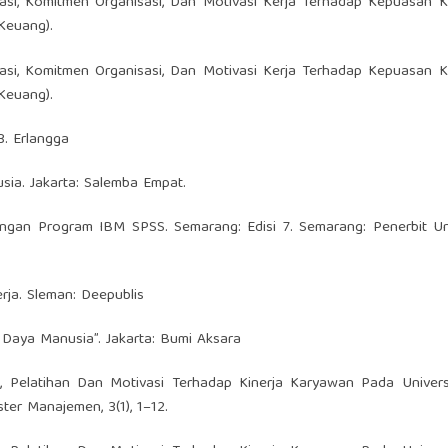
sasi, Komitmen Organisasi, Dan Motivasi Kerja Terhadap Kepuasan 
Keuang).
sasi, Komitmen Organisasi, Dan Motivasi Kerja Terhadap Kepuasan 
Keuang).
3. Erlangga
sia. Jakarta: Salemba Empat.
t dengan Program IBM SPSS. Semarang: Edisi 7. Semarang: Penerbit Un
rja. Sleman: Deepublis
 Daya Manusia”. Jakarta: Bumi Aksara
, Pelatihan Dan Motivasi Terhadap Kinerja Karyawan Pada Universi
ter Manajemen, 3(1), 1–12.