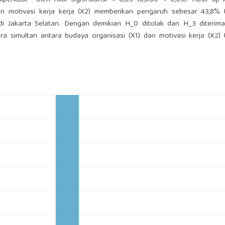
iperkuat oleh nilai signifikansi < 0,05 (0,000 < 0,05). Hasil uji 
an motivasi kerja kerja (X2) memberikan pengaruh sebesar 43,8% 
i Jakarta Selatan. Dengan demikian H_0 ditolak dan H_3 diterima.
ra simultan antara budaya organisasi (X1) dan motivasi kerja (X2)