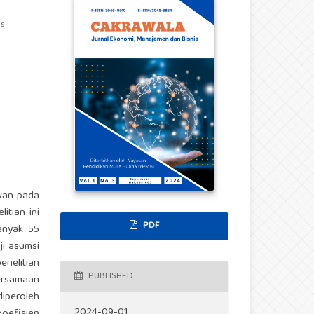
as
awan pada
itian ini
PDF
anyak 55
uji asumsi
penelitian
PUBLISHED
ersamaan
diperoleh
2024-09-01