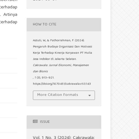
koefisien
terhadap
 Artinya
 terhadap
HOW TO CITE
Astuti, W., & Fathorrahman, F. (2024).
Pengaruh Budaya Organisasi Dan Motivasi
Kerja Terhadap Kinerja Karyawan PT Mulia
Jasa Indokor di Jakarta Selatan.
Cakrawala: Jurnal Ekonomi, Manajemen
dan Bisnis
,
1
(3), 913–921.
https://doi.org/10.70451/cakrawala.v1i3.143
More Citation Formats
ISSUE
Vol. 1 No. 3 (2024): Cakrawala: