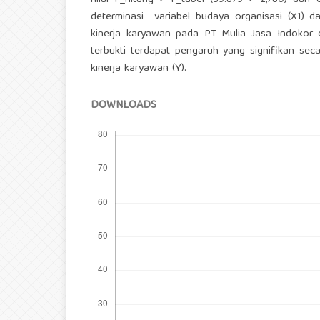
nilai F_hitung > F_tabel (39.879 > 2,780) dan d
determinasi variabel budaya organisasi (X1) d
kinerja karyawan pada PT Mulia Jasa Indokor d
terbukti terdapat pengaruh yang signifikan seca
kinerja karyawan (Y).
DOWNLOADS