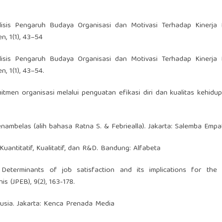
nalisis Pengaruh Budaya Organisasi dan Motivasi Terhadap Kinerja
, 1(1), 43–54
nalisis Pengaruh Budaya Organisasi dan Motivasi Terhadap Kinerja
, 1(1), 43–54.
mitmen organisasi melalui penguatan efikasi diri dan kualitas kehidup
keenambelas (alih bahasa Ratna S. & Febriealla). Jakarta: Salemba Empa
uantitatif, Kualitatif, dan R&D. Bandung: Alfabeta
. Determinants of job satisfaction and its implications for the 
s (JPEB), 9(2), 163-178.
usia. Jakarta: Kenca Prenada Media