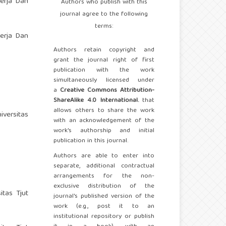
Kerja Dan
Authors who publish with this
journal agree to the following
terms:
Kerja Dan
Authors retain copyright and
grant the journal right of first
publication with the work
simultaneously licensed under
a
Creative Commons Attribution-
ShareAlike 4.0 International.
that
allows others to share the work
iversitas
with an acknowledgement of the
work's authorship and initial
publication in this journal.
Authors are able to enter into
separate, additional contractual
arrangements for the non-
exclusive distribution of the
tas Tjut
journal's published version of the
work (e.g., post it to an
institutional repository or publish