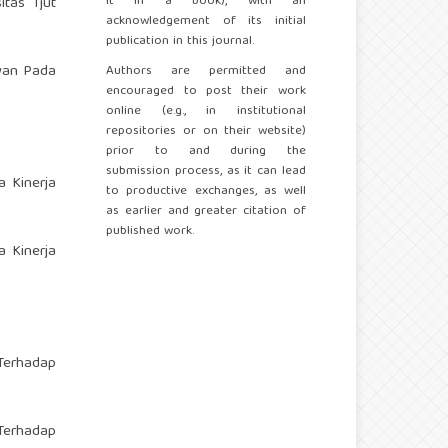
it in a book), with an
tas Tjut
acknowledgement of its initial
publication in this journal.
awan Pada
Authors are permitted and
encouraged to post their work
online (e.g., in institutional
repositories or on their website)
prior to and during the
submission process, as it can lead
a Kinerja
to productive exchanges, as well
as earlier and greater citation of
published work.
a Kinerja
Terhadap
Terhadap