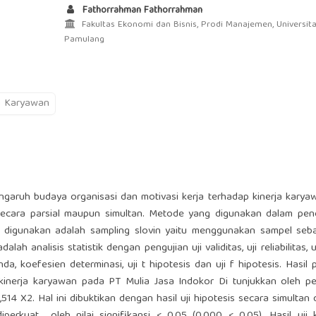
Fathorrahman Fathorrahman
Fakultas Ekonomi dan Bisnis, Prodi Manajemen, Universit
Pamulang
a Karyawan
engaruh budaya organisasi dan motivasi kerja terhadap kinerja kary
secara parsial maupun simultan. Metode yang digunakan dalam penel
ng digunakan adalah sampling slovin yaitu menggunakan sampel seb
ah analisis statistik dengan pengujian uji validitas, uji reliabilitas, 
ganda, koefesien determinasi, uji t hipotesis dan uji f hipotesis. Hasil 
 kinerja karyawan pada PT Mulia Jasa Indokor Di tunjukkan oleh p
514 X2. Hal ini dibuktikan dengan hasil uji hipotesis secara simultan 