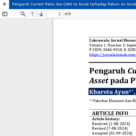
Pengaruh Current Ratio dan Debt to Asset terhadap Return on Ass