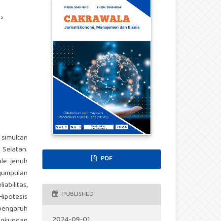
as
 simultan
Selatan.
PDF
ple jenuh
ngumpulan
abilitas,
PUBLISHED
Hipotesis
rpengaruh
2024-09-01