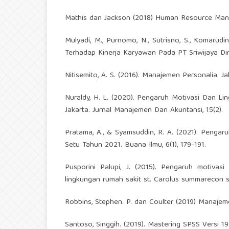
Mathis dan Jackson (2018) Human Resource Manage
Mulyadi, M., Purnomo, N., Sutrisno, S., Komarudi
Terhadap Kinerja Karyawan Pada PT Sriwijaya Dina
Nitisemito, A. S. (2016). Manajemen Personalia. Ja
Nuraldy, H. L. (2020). Pengaruh Motivasi Dan L
Jakarta. Jurnal Manajemen Dan Akuntansi, 15(2).
Pratama, A., & Syamsuddin, R. A. (2021). Penga
Setu Tahun 2021. Buana Ilmu, 6(1), 179-191.
Pusporini Palupi, J. (2015). Pengaruh motivasi
lingkungan rumah sakit st. Carolus summarecon se
Robbins, Stephen. P. dan Coulter (2019) Manajem
Santoso, Singgih. (2019). Mastering SPSS Versi 19