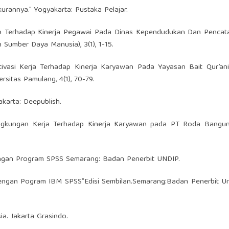
kurannya.” Yogyakarta: Pustaka Pelajar.
lin Terhadap Kinerja Pegawai Pada Dinas Kependudukan Dan Pencata
 Sumber Daya Manusia), 3(1), 1-15.
tivasi Kerja Terhadap Kinerja Karyawan Pada Yayasan Bait Qur’ani
rsitas Pamulang, 4(1), 70-79.
karta: Deepublish.
ingkungan Kerja Terhadap Kinerja Karyawan pada PT Roda Bangun
te dengan Program SPSS Semarang: Badan Penerbit UNDIP.
ate Dengan Pogram IBM SPSS”Edisi Sembilan.Semarang:Badan Penerbit Un
a. Jakarta Grasindo.