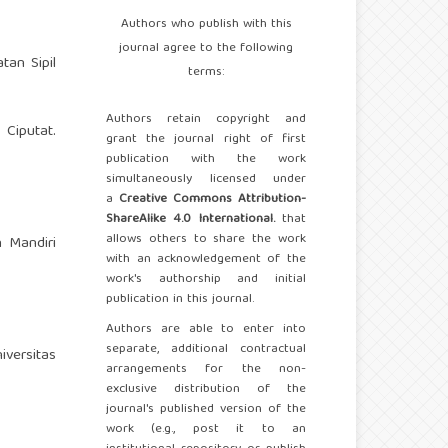
Authors who publish with this
journal agree to the following
tan Sipil
terms:
Authors retain copyright and
 Ciputat.
grant the journal right of first
publication with the work
simultaneously licensed under
a
Creative Commons Attribution-
ShareAlike 4.0 International.
that
allows others to share the work
 Mandiri
with an acknowledgement of the
work's authorship and initial
publication in this journal.
Authors are able to enter into
separate, additional contractual
iversitas
arrangements for the non-
exclusive distribution of the
journal's published version of the
work (e.g., post it to an