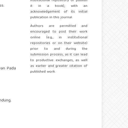
institutional repository or publish
ss.
it in a book), with an
acknowledgement of its initial
publication in this journal.
Authors are permitted and
encouraged to post their work
online (e.g., in institutional
repositories or on their website)
prior to and during the
submission process, as it can lead
to productive exchanges, as well
as earlier and greater citation of
awan Pada
published work.
ndung.