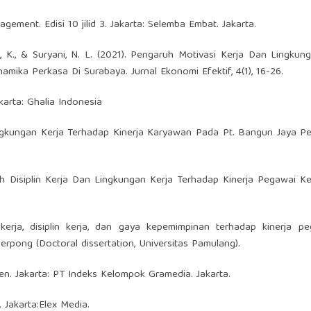
ment. Edisi 10 jilid 3. Jakarta: Selemba Embat. Jakarta.
n, K., & Suryani, N. L. (2021). Pengaruh Motivasi Kerja Dan Lingkun
mika Perkasa Di Surabaya. Jurnal Ekonomi Efektif, 4(1), 16-26.
karta: Ghalia Indonesia
ingkungan Kerja Terhadap Kinerja Karyawan Pada Pt. Bangun Jaya P
ruh Disiplin Kerja Dan Lingkungan Kerja Terhadap Kinerja Pegawai 
 kerja, disiplin kerja, dan gaya kepemimpinan terhadap kinerja p
rpong (Doctoral dissertation, Universitas Pamulang).
en. Jakarta: PT Indeks Kelompok Gramedia. Jakarta.
. Jakarta:Elex Media.