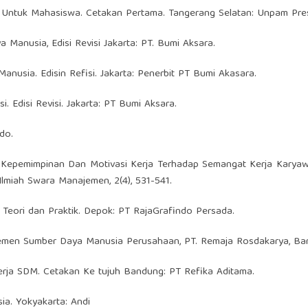
a Untuk Mahasiswa. Cetakan Pertama. Tangerang Selatan: Unpam Pre
Manusia, Edisi Revisi Jakarta: PT. Bumi Aksara.
anusia. Edisin Refisi. Jakarta: Penerbit PT Bumi Akasara.
Edisi Revisi. Jakarta: PT Bumi Aksara.
do.
Gaya Kepemimpinan Dan Motivasi Kerja Terhadap Semangat Kerja Kary
lmiah Swara Manajemen, 2(4), 531-541.
Teori dan Praktik. Depok: PT RajaGrafindo Persada.
jemen Sumber Daya Manusia Perusahaan, PT. Remaja Rosdakarya, Ba
erja SDM. Cetakan Ke tujuh Bandung: PT Refika Aditama.
a. Yokyakarta: Andi