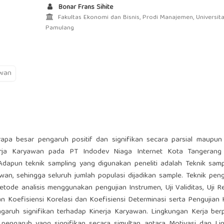
Bonar Frans Sihite
Fakultas Ekonomi dan Bisnis, Prodi Manajemen, Universit
Pamulang
awan
rapa besar pengaruh positif dan signifikan secara parsial maupun
erja Karyawan pada PT Indodev Niaga Internet Kota Tangerang 
 Adapun teknik sampling yang digunakan peneliti adalah Teknik sam
an, sehingga seluruh jumlah populasi dijadikan sample. Teknik pe
e analisis menggunakan pengujian Instrumen, Uji Validitas, Uji Reli
an Koefisiensi Korelasi dan Koefisiensi Determinasi serta Pengujian 
rpengaruh signifikan terhadap Kinerja Karyawan. Lingkungan Kerja be