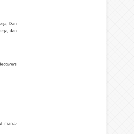
rja, Dan
rja, dan
lecturers
nal EMBA: