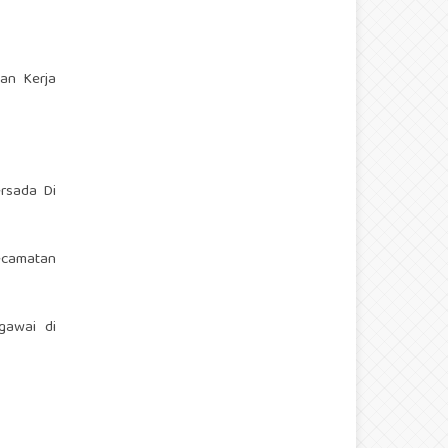
gan Kerja
ersada Di
Kecamatan
egawai di