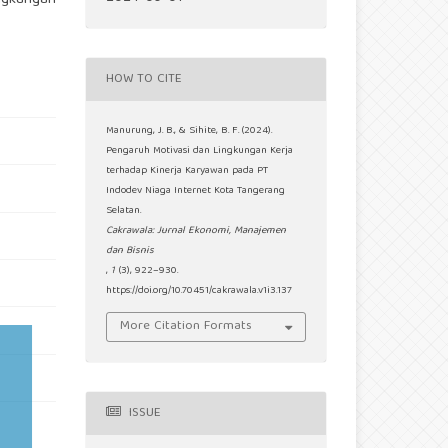
ingkungan
HOW TO CITE
Manurung, J. B., & Sihite, B. F. (2024).
Pengaruh Motivasi dan Lingkungan Kerja
terhadap Kinerja Karyawan pada PT
Indodev Niaga Internet Kota Tangerang
Selatan.
Cakrawala: Jurnal Ekonomi, Manajemen
dan Bisnis
,
1
(3), 922–930.
https://doi.org/10.70451/cakrawala.v1i3.137
More Citation Formats
ISSUE