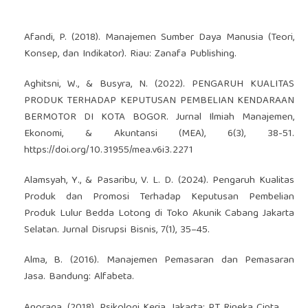
Afandi, P. (2018). Manajemen Sumber Daya Manusia (Teori,
Konsep, dan Indikator). Riau: Zanafa Publishing.
Aghitsni, W., & Busyra, N. (2022). PENGARUH KUALITAS
PRODUK TERHADAP KEPUTUSAN PEMBELIAN KENDARAAN
BERMOTOR DI KOTA BOGOR. Jurnal Ilmiah Manajemen,
Ekonomi, & Akuntansi (MEA), 6(3), 38-51.
https://doi.org/10.31955/mea.v6i3.2271
Alamsyah, Y., & Pasaribu, V. L. D. (2024). Pengaruh Kualitas
Produk dan Promosi Terhadap Keputusan Pembelian
Produk Lulur Bedda Lotong di Toko Akunik Cabang Jakarta
Selatan. Jurnal Disrupsi Bisnis, 7(1), 35–45.
Alma, B. (2016). Manajemen Pemasaran dan Pemasaran
Jasa. Bandung: Alfabeta.
Anoraga. (2018). Psikologi Kerja. Jakarta: PT Rineka Cipta.