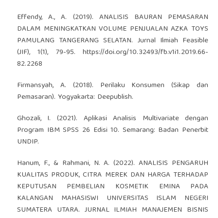
Effendy, A., A. (2019). ANALISIS BAURAN PEMASARAN
DALAM MENINGKATKAN VOLUME PENJUALAN AZKA TOYS
PAMULANG TANGERANG SELATAN. Jurnal Ilmiah Feasible
(JIF), 1(1), 79-95.
https://doi.org/10.32493/fb.v1i1.2019.66-
82.2268
Firmansyah, A. (2018). Perilaku Konsumen (Sikap dan
Pemasaran). Yogyakarta: Deepublish.
Ghozali, I. (2021). Aplikasi Analisis Multivariate dengan
Program IBM SPSS 26 Edisi 10. Semarang: Badan Penerbit
UNDIP.
Hanum, F., & Rahmani, N. A. (2022). ANALISIS PENGARUH
KUALITAS PRODUK, CITRA MEREK DAN HARGA TERHADAP
KEPUTUSAN PEMBELIAN KOSMETIK EMINA PADA
KALANGAN MAHASISWI UNIVERSITAS ISLAM NEGERI
SUMATERA UTARA. JURNAL ILMIAH MANAJEMEN BISNIS