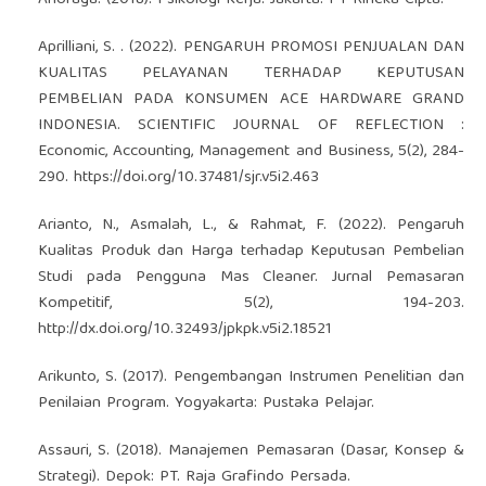
Aprilliani, S. . (2022). PENGARUH PROMOSI PENJUALAN DAN
KUALITAS PELAYANAN TERHADAP KEPUTUSAN
PEMBELIAN PADA KONSUMEN ACE HARDWARE GRAND
INDONESIA. SCIENTIFIC JOURNAL OF REFLECTION :
Economic, Accounting, Management and Business, 5(2), 284-
290.
https://doi.org/10.37481/sjr.v5i2.463
Arianto, N., Asmalah, L., & Rahmat, F. (2022). Pengaruh
Kualitas Produk dan Harga terhadap Keputusan Pembelian
Studi pada Pengguna Mas Cleaner. Jurnal Pemasaran
Kompetitif, 5(2), 194-203.
http://dx.doi.org/10.32493/jpkpk.v5i2.18521
Arikunto, S. (2017). Pengembangan Instrumen Penelitian dan
Penilaian Program. Yogyakarta: Pustaka Pelajar.
Assauri, S. (2018). Manajemen Pemasaran (Dasar, Konsep &
Strategi). Depok: PT. Raja Grafindo Persada.