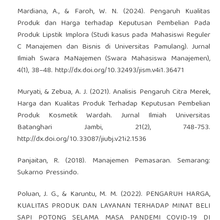
Mardiana, A., & Faroh, W. N. (2024). Pengaruh Kualitas
Produk dan Harga terhadap Keputusan Pembelian Pada
Produk Lipstik Implora (Studi kasus pada Mahasiswi Reguler
C Manajemen dan Bisnis di Universitas Pamulang). Jurnal
Ilmiah Swara MaNajemen (Swara Mahasiswa Manajemen),
4(1), 38–48.
http://dx.doi.org/10.32493/jism.v4i1.36471
Muryati, & Zebua, A. J. (2021). Analisis Pengaruh Citra Merek,
Harga dan Kualitas Produk Terhadap Keputusan Pembelian
Produk Kosmetik Wardah. Jurnal Ilmiah Universitas
Batanghari Jambi, 21(2), 748-753.
http://dx.doi.org/10.33087/jiubj.v21i2.1536
Panjaitan, R. (2018). Manajemen Pemasaran. Semarang:
Sukarno Pressindo.
Poluan, J. G., & Karuntu, M. M. (2022). PENGARUH HARGA,
KUALITAS PRODUK DAN LAYANAN TERHADAP MINAT BELI
SAPI POTONG SELAMA MASA PANDEMI COVID-19 DI