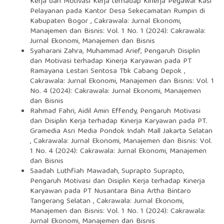
Kerja dan Motivasi Kerja terhadap Kinerja Pegawai Kasi
Pelayanan pada Kantor Desa Sekecamatan Rumpin di
Kabupaten Bogor
,
Cakrawala: Jurnal Ekonomi,
Manajemen dan Bisnis: Vol. 1 No. 1 (2024): Cakrawala:
Jurnal Ekonomi, Manajemen dan Bisnis
Syaharani Zahra, Muhammad Arief,
Pengaruh Disiplin
dan Motivasi terhadap Kinerja Karyawan pada PT
Ramayana Lestari Sentosa Tbk Cabang Depok
,
Cakrawala: Jurnal Ekonomi, Manajemen dan Bisnis: Vol. 1
No. 4 (2024): Cakrawala: Jurnal Ekonomi, Manajemen
dan Bisnis
Rahmad Fahri, Aidil Amin Effendy,
Pengaruh Motivasi
dan Disiplin Kerja terhadap Kinerja Karyawan pada PT.
Gramedia Asri Media Pondok Indah Mall Jakarta Selatan
,
Cakrawala: Jurnal Ekonomi, Manajemen dan Bisnis: Vol.
1 No. 4 (2024): Cakrawala: Jurnal Ekonomi, Manajemen
dan Bisnis
Saadah Luthfiah Mawadah, Suprapto Suprapto,
Pengaruh Motivasi dan Disiplin Kerja terhadap Kinerja
Karyawan pada PT Nusantara Bina Artha Bintaro
Tangerang Selatan
,
Cakrawala: Jurnal Ekonomi,
Manajemen dan Bisnis: Vol. 1 No. 1 (2024): Cakrawala:
Jurnal Ekonomi, Manajemen dan Bisnis