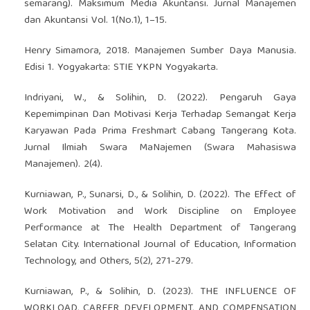
semarang). Maksimum Media Akuntansi. Jurnal Manajemen
dan Akuntansi Vol. 1(No.1), 1–15.
Henry Simamora, 2018. Manajemen Sumber Daya Manusia.
Edisi 1. Yogyakarta: STIE YKPN Yogyakarta.
Indriyani, W., & Solihin, D. (2022). Pengaruh Gaya
Kepemimpinan Dan Motivasi Kerja Terhadap Semangat Kerja
Karyawan Pada Prima Freshmart Cabang Tangerang Kota.
Jurnal Ilmiah Swara MaNajemen (Swara Mahasiswa
Manajemen). 2(4).
Kurniawan, P., Sunarsi, D., & Solihin, D. (2022). The Effect of
Work Motivation and Work Discipline on Employee
Performance at The Health Department of Tangerang
Selatan City. International Journal of Education, Information
Technology, and Others, 5(2), 271-279.
Kurniawan, P., & Solihin, D. (2023). THE INFLUENCE OF
WORKLOAD, CAREER DEVELOPMENT, AND COMPENSATION