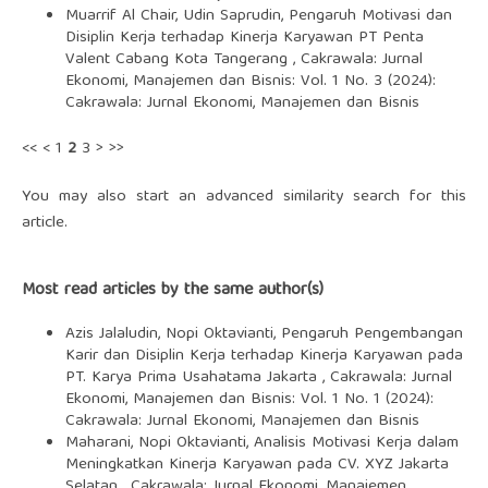
Muarrif Al Chair, Udin Saprudin,
Pengaruh Motivasi dan
Disiplin Kerja terhadap Kinerja Karyawan PT Penta
Valent Cabang Kota Tangerang
,
Cakrawala: Jurnal
Ekonomi, Manajemen dan Bisnis: Vol. 1 No. 3 (2024):
Cakrawala: Jurnal Ekonomi, Manajemen dan Bisnis
<<
<
1
2
3
>
>>
You may also
start an advanced similarity search
for this
article.
Most read articles by the same author(s)
Azis Jalaludin, Nopi Oktavianti,
Pengaruh Pengembangan
Karir dan Disiplin Kerja terhadap Kinerja Karyawan pada
PT. Karya Prima Usahatama Jakarta
,
Cakrawala: Jurnal
Ekonomi, Manajemen dan Bisnis: Vol. 1 No. 1 (2024):
Cakrawala: Jurnal Ekonomi, Manajemen dan Bisnis
Maharani, Nopi Oktavianti,
Analisis Motivasi Kerja dalam
Meningkatkan Kinerja Karyawan pada CV. XYZ Jakarta
Selatan
,
Cakrawala: Jurnal Ekonomi, Manajemen