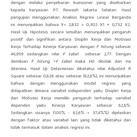
dengan melalui penyebaran kuesioner yang disebarkan
kepada karyawan PT. Rewash Jakarta Selatan. Hasil
pengujian menggunakan Analisis Regresi Linear Berganda
ini menunjukkan bahwa Y= 2,832 = 0,302 X1 + 0,732 X2.
Hasil Uji Hipotesis secara simultan menunjukkan pengaruh
positif dan signifikan antara Disiplin Kerja dan Motivasi
Kerja Terhadap Kinerja Karyawan dengan
F
hitung
sebesar
46,959 sedangkan nilai
F tabel
sebesar 2,77. Dengan
demikian
F hitung
>
F tabel
maka H0 ditolak dan Ha
diterima. Hasil Uji Determinasi diketahui nilai Adjusted R
Square sebesar 0,626 atau sebesar (62,6%), ini menunjukkan
bahwa dengan menggunakan model regresi yang
didapatkan dimana variabel independen yaitu Disiplin Kerja
dan Motivasi Kerja memiliki pengaruh terhadap variabel
dependen yaitu Kinerja Karyawan sebesar 62,6%.
Sedangkan sisanya (100% - 62,6% = 37,4%%) dijelaskan
dengan faktor atau variabel lain yang tidak diketahui dan
tidak termasuk dalam analisis regresi ini.