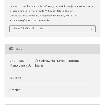
Yuliawati, E., & Oktavianti, N. (2024). Pengaruh Disiplin Kerja dan Motivasi Kerja
terhadap Kinerja Karyawan pada PT. Rewash Jakarta Selatan.
Cakrawala: Jurnal Ekonomi, Manajemen dan Bisnis
,
1
(1), 52–60.
https://doi.org/10.70451/cakrawala.v1i1.22
More Citation Formats
ISSUE
Vol. 1 No. 1 (2024): Cakrawala: Jurnal Ekonomi,
Manajemen dan Bisnis
SECTION
Articles