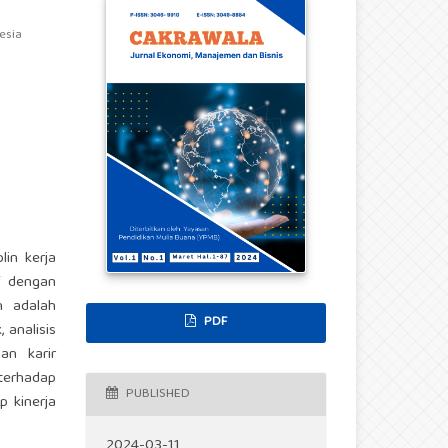
esia
lin kerja
f dengan
n adalah
PDF
 analisis
an karir
 terhadap
PUBLISHED
p kinerja
2024-03-11