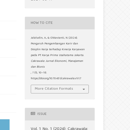
HOW TO CITE
Jalaludin, A., & Oktavianti, N. (2024).
Pengaruh Pengembangan Karir dan
Disiplin Kerja terhadap Kinerja Karyawan
pada PT. Karya Prima Usahatama Jakarta.
Cakrawala: Jurnal Ekonomi, Manajemen
dan Bisnis
,
1
(1), 10–18.
https://doi.org/10.70451/cakrawala.v1i1.7
More Citation Formats
ISSUE
Vol. 1 No. 1 (2024): Cakrawala: