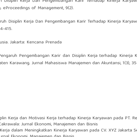
aruh Disiplin Kerja Dan Pengembangan Karir Terhadap Kinerja Kary
 eProceedings of Management, 9(2).
engaruh Disiplin Kerja Dan Pengembangan Karir Terhadap Kinerja Karya
4-415.
usia. Jakarta: Kencana Prenada
1). Pengaruh Pengembangan Karir dan Disiplin Kerja terhadap Kinerja
ten Karawang. Jurnal Mahasiswa Manajemen dan Akuntansi, 1(3), 35
plin Kerja dan Motivasi Kerja terhadap Kinerja Karyawan pada PT. 
 Cakrawala: Jurnal Ekonomi, Manajemen dan Bisnis
i Kerja dalam Meningkatkan Kinerja Karyawan pada CV. XYZ Jakarta 
 Jurnal Ekonomi, Manajemen dan Bisnis