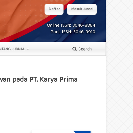
Daftar
Masuk Jurnal
Online ISSN: 3046-8884
Print ISSN: 3046-9910
Search
NTANG JURNAL
wan pada PT. Karya Prima