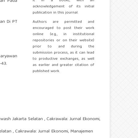
awan Pada
it in a book), with an
acknowledgement of its initial
publication in this journal.
wan Di PT
Authors are permitted and
encouraged to post their work
online (e.g., in institutional
repositories or on their website)
prior to and during the
submission process, as it can lead
 Karyawan
to productive exchanges, as well
-43.
as earlier and greater citation of
published work.
Rewash Jakarta Selatan
,
Cakrawala: Jurnal Ekonomi,
Selatan
,
Cakrawala: Jurnal Ekonomi, Manajemen