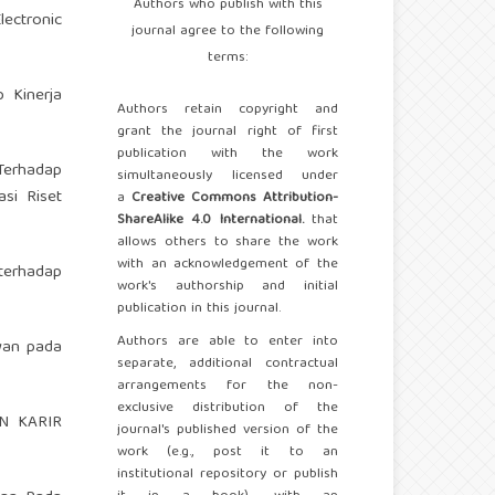
Authors who publish with this
lectronic
journal agree to the following
terms:
p Kinerja
Authors retain copyright and
grant the journal right of first
publication with the work
 Terhadap
simultaneously licensed under
si Riset
a
Creative Commons Attribution-
ShareAlike 4.0 International.
that
allows others to share the work
with an acknowledgement of the
 terhadap
work's authorship and initial
publication in this journal.
Authors are able to enter into
awan pada
separate, additional contractual
arrangements for the non-
exclusive distribution of the
AN KARIR
journal's published version of the
work (e.g., post it to an
institutional repository or publish