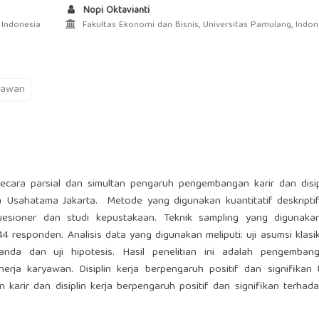
Nopi Oktavianti
 Indonesia
Fakultas Ekonomi dan Bisnis, Universitas Pamulang, Indon
ryawan
secara parsial dan simultan pengaruh pengembangan karir dan disip
 Usahatama Jakarta. Metode yang digunakan kuantitatif deskripti
kuesioner dan studi kepustakaan. Teknik sampling yang digunaka
responden. Analisis data yang digunakan meliputi: uji asumsi klasik,
rganda dan uji hipotesis. Hasil penelitian ini adalah pengembang
nerja karyawan. Disiplin kerja berpengaruh positif dan signifikan
karir dan disiplin kerja berpengaruh positif dan signifikan terhada