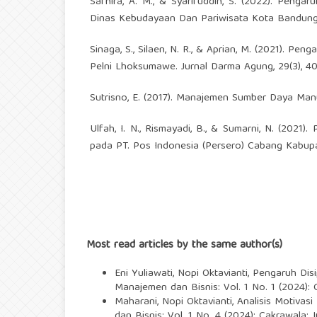
Safhira, A. M., & Syarifuddin, S. (2022). Peng
Dinas Kebudayaan Dan Pariwisata Kota Bandung.
Sinaga, S., Silaen, N. R., & Aprian, M. (2021). P
Pelni Lhoksumawe. Jurnal Darma Agung, 29(3), 40
Sutrisno, E. (2017). Manajemen Sumber Daya Man
Ulfah, I. N., Rismayadi, B., & Sumarni, N. (202
pada PT. Pos Indonesia (Persero) Cabang Kabupa
Most read articles by the same author(s)
Eni Yuliawati, Nopi Oktavianti,
Pengaruh Disi
Manajemen dan Bisnis: Vol. 1 No. 1 (2024):
Maharani, Nopi Oktavianti,
Analisis Motivas
dan Bisnis: Vol. 1 No. 4 (2024): Cakrawala: