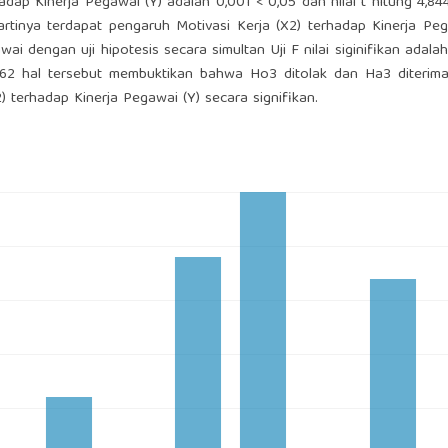
adap Kinerja Pegawai (Y) adalah 0,001 < 0,05 dan nilai t hitung 4,844 
rtinya terdapat pengaruh Motivasi Kerja (X2) terhadap Kinerja Peg
wai dengan uji hipotesis secara simultan Uji F nilai siginifikan adala
962 hal tersebut membuktikan bahwa Ho3 ditolak dan Ha3 diterima.
2) terhadap Kinerja Pegawai (Y) secara signifikan.