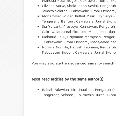
Manusia Kota Bogor
,
Cakrawala: Jurnal Ek
Cilviana Surya, Shela Indah Savitri,
Pengaruh
Jakarta Selatan
,
Cakrawala: Jurnal Ekonomi,
Mohammad Wildan Ridhal Malik, Lily Setyawat
Tangerang Banten
,
Cakrawala: Jurnal Ekon
Siti Yulyanti, Prasetyo Kurniawan,
Pengaruh 
Cakrawala: Jurnal Ekonomi, Manajemen dan B
Mahmud Fauji, I Nyoman Marayasa,
Pengaru
,
Cakrawala: Jurnal Ekonomi, Manajemen dan 
Nurmila Nurmila, Hadijah Febriana,
Pengaruh
Kabupaten Bogor
,
Cakrawala: Jurnal Ekono
You may also
start an advanced similarity search
f
Most read articles by the same author(s)
Rabiah Adawiah, Hira Maulida ,
Pengaruh Di
Tangerang Selatan
,
Cakrawala: Jurnal Ekon