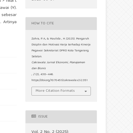
> nilai t
awai (Y).
h sebesar
 Artinya
HOW TO CITE
Zahra, P. A., & Maulida , H. (2025). Pengaruh
Disiplin dan Motivasi Kerja terhadap Kinerja
Pegawai Sekretariat DPRD Kota Tangerang
Selatan.
Cakrawala: Jurnal Ekonomi, Manajemen
dan Bisnis
,
2
(2), 438–446.
https://doi.org/10.70451/cakrawala.v2i2.351
More Citation Formats
ISSUE
Vol. 2 No. 2 (2025):