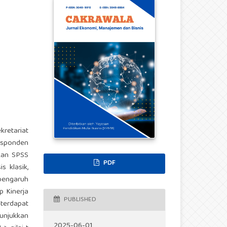
kretariat
responden
kan SPSS
PDF
s klasik,
 pengaruh
p Kinerja
PUBLISHED
 terdapat
nunjukkan
2025-06-01