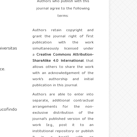
Authors who publish with this
journal agree to the following
terms:
Authors retain copyright and
grant the journal right of first
publication with the work
versitas
simultaneously licensed under
a
Creative Commons Attribution-
ShareAlike 4.0 International.
that
allows others to share the work
ce.
with an acknowledgement of the
work's authorship and initial
publication in this journal.
Authors are able to enter into
separate, additional contractual
arrangements for the non-
Sucofindo
exclusive distribution of the
journal's published version of the
work (e.g., post it to an
institutional repository or publish