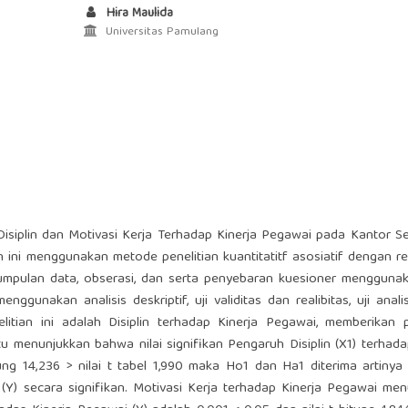
Hira Maulida
Universitas Pamulang
Disiplin dan Motivasi Kerja Terhadap Kinerja Pegawai pada Kantor Se
 ini menggunakan metode penelitian kuantitatitf asosiatif dengan 
mpulan data, obserasi, dan serta penyebaran kuesioner mengguna
gunakan analisis deskriptif, uji validitas dan realibitas, uji analisi
penelitian ini adalah Disiplin terhadap Kinerja Pegawai, memberikan
itu menunjukkan bahwa nilai signifikan Pengaruh Disiplin (X1) terhada
ung 14,236 > nilai t tabel 1,990 maka Ho1 dan Ha1 diterima artinya
 (Y) secara signifikan. Motivasi Kerja terhadap Kinerja Pegawai me