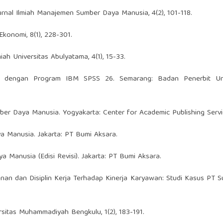
. Jurnal Ilmiah Manajemen Sumber Daya Manusia, 4(2), 101-118.
 Ekonomi, 8(1), 228-301.
Ilmiah Universitas Abulyatama, 4(1), 15-33.
ariate dengan Program IBM SPSS 26. Semarang: Badan Penerbit Uni
er Daya Manusia. Yogyakarta: Center for Academic Publishing Servi
a Manusia. Jakarta: PT Bumi Aksara.
 Manusia (Edisi Revisi). Jakarta: PT Bumi Aksara.
mpinan dan Disiplin Kerja Terhadap Kinerja Karyawan: Studi Kasus PT 
iversitas Muhammadiyah Bengkulu, 1(2), 183-191.