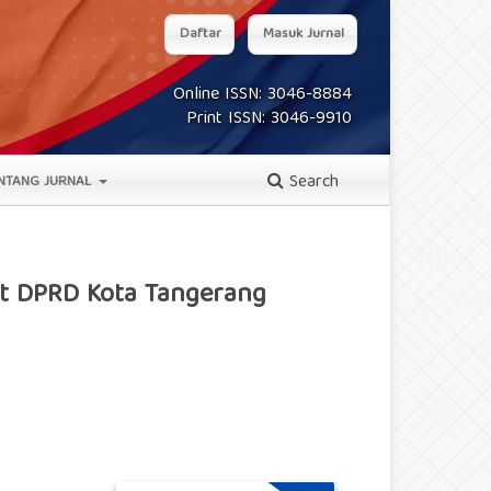
Daftar
Masuk Jurnal
Online ISSN: 3046-8884
Print ISSN: 3046-9910
Search
NTANG JURNAL
iat DPRD Kota Tangerang