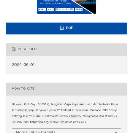
PDF
PUBLISHED
2024-06-01
HOW TO CITE
Halawa , K., & Cay , S. (2024). Pengaruh Gaya Kepemimpinan dan Motivasi Kerja
terhadap Kinerja Karyawan pada PT. Federal Internasional Finance (FIF) Group
Cabang Jakarta Utara 2.
Cakrawala: Jurnal Ekonomi, Manajemen dan Bisnis
,
1
(2), 496–505. https://doi.org/10.70451/cakrawala.v1i2.453
More Citation Formats