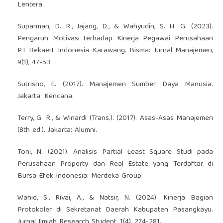
Lentera.
Suparman, D. R., Jajang, D., & Wahyudin, S. H. G. (2023).
Pengaruh Motivasi terhadap Kinerja Pegawai Perusahaan
PT Bekaert Indonesia Karawang. Bisma: Jurnal Manajemen,
9(1), 47-53.
Sutrisno, E. (2017). Manajemen Sumber Daya Manusia.
Jakarta: Kencana.
Terry, G. R., & Winardi (Trans.). (2017). Asas-Asas Manajemen
(8th ed.). Jakarta: Alumni.
Toni, N. (2021). Analisis Partial Least Square Studi pada
Perusahaan Property dan Real Estate yang Terdaftar di
Bursa Efek Indonesia: Merdeka Group.
Wahid, S., Rivai, A., & Natsir, N. (2024). Kinerja Bagian
Protokoler di Sekretariat Daerah Kabupaten Pasangkayu.
Jurnal Ilmiah Research Student, 1(4), 274-281.