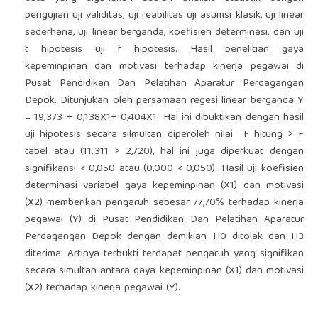
pengujian uji validitas, uji reabilitas uji asumsi klasik, uji linear
sederhana, uji linear berganda, koefisien determinasi, dan uji
t hipotesis uji f hipotesis. Hasil penelitian gaya
kepeminpinan dan motivasi terhadap kinerja pegawai di
Pusat Pendidikan Dan Pelatihan Aparatur Perdagangan
Depok. Ditunjukan oleh persamaan regesi linear berganda Y
= 19,373 + 0,138X1+ 0,404X1. Hal ini dibuktikan dengan hasil
uji hipotesis secara silmultan diperoleh nilai F hitung > F
tabel atau (11.311 > 2,720), hal ini juga diperkuat dengan
signifikansi < 0,050 atau (0,000 < 0,050). Hasil uji koefisien
determinasi variabel gaya kepeminpinan (X1) dan motivasi
(X2) memberikan pengaruh sebesar 77,70% terhadap kinerja
pegawai (Y) di Pusat Pendidikan Dan Pelatihan Aparatur
Perdagangan Depok dengan demikian H0 ditolak dan H3
diterima. Artinya terbukti terdapat pengaruh yang signifikan
secara simultan antara gaya kepeminpinan (X1) dan motivasi
(X2) terhadap kinerja pegawai (Y).