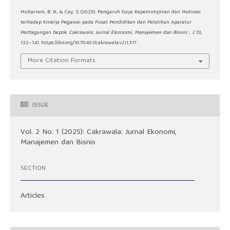
Muharram, B. R., & Cay, S. (2025). Pengaruh Gaya Kepemimpinan dan Motivasi
terhadap Kinerja Pegawai pada Pusat Pendidikan dan Pelatihan Aparatur
Perdagangan Depok.
Cakrawala: Jurnal Ekonomi, Manajemen dan Bisnis
,
2
(1),
132–141. https://doi.org/10.70451/cakrawala.v2i1.317
More Citation Formats
ISSUE
Vol. 2 No. 1 (2025): Cakrawala: Jurnal Ekonomi,
Manajemen dan Bisnis
SECTION
Articles