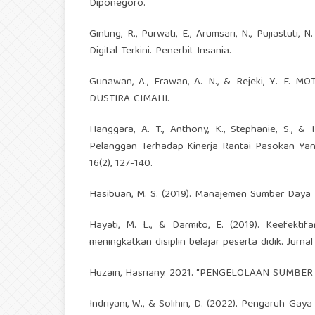
Diponegoro.
Ginting, R., Purwati, E., Arumsari, N., Pujiastuti, 
Digital Terkini. Penerbit Insania.
Gunawan, A., Erawan, A. N., & Rejeki, Y. F
DUSTIRA CIMAHI.
Hanggara, A. T., Anthony, K., Stephanie, S., & 
Pelanggan Terhadap Kinerja Rantai Pasokan Yan
16(2), 127-140.
Hasibuan, M. S. (2019). Manajemen Sumber Daya Ma
Hayati, M. L., & Darmito, E. (2019). Keefekti
meningkatkan disiplin belajar peserta didik. Jurna
Huzain, Hasriany. 2021. “PENGELOLAAN SUMBER DA
Indriyani, W., & Solihin, D. (2022). Pengaruh 