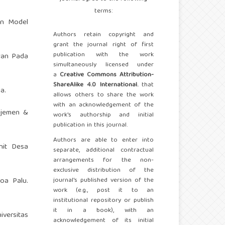
terms:
an Model
Authors retain copyright and
grant the journal right of first
publication with the work
awan Pada
simultaneously licensed under
a
Creative Commons Attribution-
ShareAlike 4.0 International.
that
a.
allows others to share the work
with an acknowledgement of the
najemen &
work's authorship and initial
publication in this journal.
Authors are able to enter into
nit Desa
separate, additional contractual
arrangements for the non-
exclusive distribution of the
roa Palu.
journal's published version of the
work (e.g., post it to an
institutional repository or publish
it in a book), with an
versitas
acknowledgement of its initial