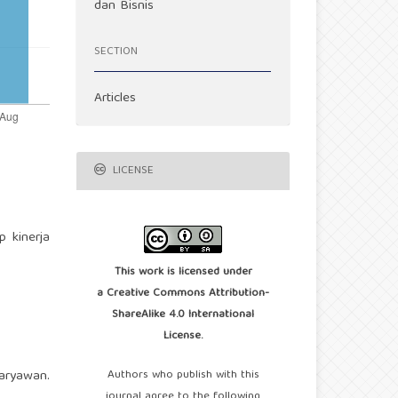
dan Bisnis
SECTION
Articles
LICENSE
p kinerja
This work is licensed under
a
Creative Commons Attribution-
ShareAlike 4.0 International
License
.
Authors who publish with this
Karyawan.
journal agree to the following