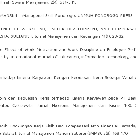
lmiah Swara Manajemen, 2(4), 531-541.
19. MANSKILL Managerial Skill. Ponorogo: UNMUH PONOROGO PRESS.
 INFLUENCE OF WORKLOAD, CAREER DEVELOPMENT, AND COMPENSA
. SULTANIST: Jurnal Manajemen dan Keuangan, 11(1), 23-32.
). The Effect of Work Motivation and Work Discipline on Employee Pe
ity. International Journal of Education, Information Technology, an
 Terhadap Kinerja Karyawan Dengan Keouasan Kerja Sebagai Variabel
isiplin dan Kepuasan Kerja terhadap Kinerja Karyawan pada PT Ban
ter. Cakrawala: Jurnal Ekonomi, Manajemen dan Bisnis, 1(3), 
engaruh Lingkungan Kerja Fisik Dan Kompensasi Non Finansial Terhada
elaraT. Jurnal Manajemen Mandiri Saburai (JMMS), 5(3), 163-170.