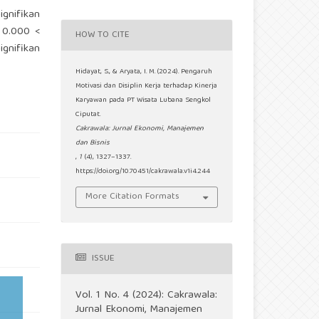
ignifikan
i 0.000 <
HOW TO CITE
ignifikan
Hidayat, S., & Aryata, I. M. (2024). Pengaruh
Motivasi dan Disiplin Kerja terhadap Kinerja
Karyawan pada PT Wisata Lubana Sengkol
Ciputat.
Cakrawala: Jurnal Ekonomi, Manajemen
dan Bisnis
,
1
(4), 1327–1337.
https://doi.org/10.70451/cakrawala.v1i4.244
More Citation Formats
ISSUE
Vol. 1 No. 4 (2024): Cakrawala:
Jurnal Ekonomi, Manajemen