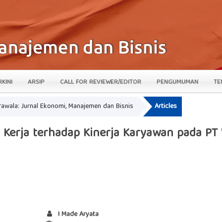
RKINI
ARSIP
CALL FOR REVIEWER/EDITOR
PENGUMUMAN
TE
krawala: Jurnal Ekonomi, Manajemen dan Bisnis
Articles
n Kerja terhadap Kinerja Karyawan pada PT
I Made Aryata