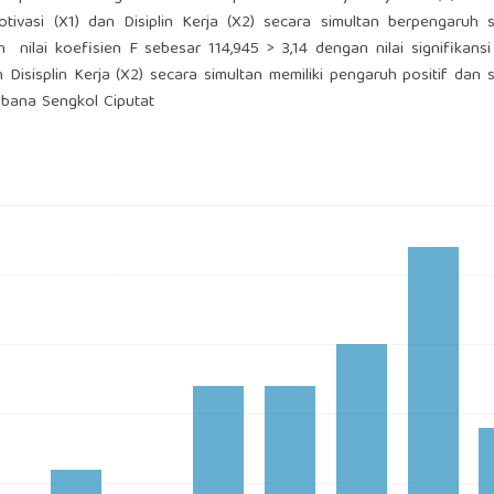
tivasi (X1) dan Disiplin Kerja (X2) secara simultan berpengaruh s
 nilai koefisien F sebesar 114,945 > 3,14 dengan nilai signifikans
Disisplin Kerja (X2) secara simultan memiliki pengaruh positif dan s
ubana Sengkol Ciputat