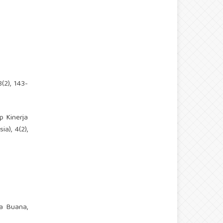
(2), 143-
ap Kinerja
), 4(2),
na Buana,