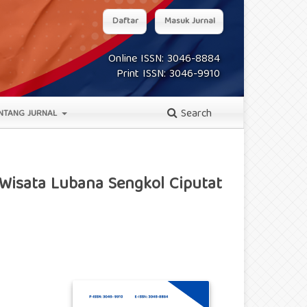
Daftar
Masuk Jurnal
Online ISSN: 3046-8884
Print ISSN: 3046-9910
Search
NTANG JURNAL
 Wisata Lubana Sengkol Ciputat