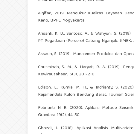
E-Jurnal Manajemen, 8(1), 231-258.
Algifari, 2019, Mengukur Kualitas Layanan D
Kano, BPFE, Yogyakarta.
Arisanti, K. D., Santoso, A., & Wahyuni, S. (201
PT Pegadaian (Persero) Cabang Nganjuk. JIMEK: Ju
Assauri, S. (2019). Manajemen Produksi dan Opera
Chusminah, S. M., & Haryati, R. A. (2019). Peng
Kewirausahaan, 5(3), 201-210.
Edison, E., Kurnia, M. H., & Indrianty, S. (2
Rajamandala Kulon Bandung Barat. Tourism Scienti
Febrianti, N. R. (2020). Aplikasi Metode Seism
Gravitasi, 19(2), 44-50.
Ghozali, I. (2018). Aplikasi Analisis Multiv