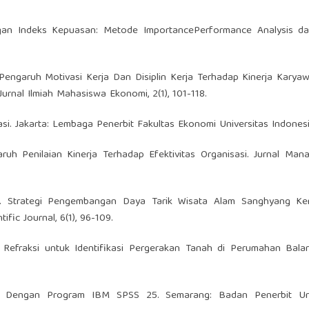
engan Indeks Kepuasan: Metode ImportancePerformance Analysis d
9). Pengaruh Motivasi Kerja Dan Disiplin Kerja Terhadap Kinerja Kary
rnal Ilmiah Mahasiswa Ekonomi, 2(1), 101-118.
si. Jakarta: Lembaga Penerbit Fakultas Ekonomi Universitas Indonesi
aruh Penilaian Kinerja Terhadap Efektivitas Organisasi. Jurnal Ma
020). Strategi Pengembangan Daya Tarik Wisata Alam Sanghyang Ke
fic Journal, 6(1), 96-109.
ik Refraksi untuk Identifikasi Pergerakan Tanah di Perumahan Bala
ariate Dengan Program IBM SPSS 25. Semarang: Badan Penerbit Uni