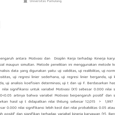
Universitas Pamulang
 pengaruh antara Motivasi dan Disiplin Kerja terhadap Kinerja ka
sial maupun simultan. Metode penelitian ini menggunakan metode ku
s data yang digunakan yaitu: uji validitas, uji realibilitas, uji normal
sititas, uji regresi linier sederhana, uji regresi linier berganda, uji 
, uji analisis koefisien determinasi, uji t dan uji F. Berdasarkan hasil
nilai signifikansi untuk variabel Motivasi (X1) sebesar 0.000 nilai s
.000<0.05 artinya bahwa variabel Motivasi berpengaruh positif dan s
rkan hasil uji t didapatkan nilai thitung sebesar 12,015 > 1,997 
sar 0.000 nilai signifikansi lebih kecil dari nilai probabilitas 0.05 at
h positif dan signifikan terhadap variabel kinerja karyawan (Y). Be