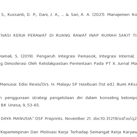
N. S., Kussanti, D. P., Dani, J. A., ... & Sari, A. A. (2021). Manajemen 
. MOTIVASI KERJA PERAWAT DI RUANG RAWAT INAP RUMAH SAKIT TI
Hamali, S. (2019). Pengaruh Integrasi Pemasok, Integrasi Internal, 
g Dimoderasi Oleh Ketidakpastian Permintaan Pada PT X. Jurnal Ma
nusia: Edisi Revisi/Drs. H. Malayu SP Hasibuan (1st ed.). Bumi AKsa
fan penggunaan strategi pengelolaan diri dalam konseling kelomp
l BK Unesa, 9, 53-65.
YA MANUSIA.” OSF Preprints. November 21. doi:10.31219/osf.io/cj2
Gaya Kepemimpinan Dan Motivasi Kerja Terhadap Semangat Kerja Kary