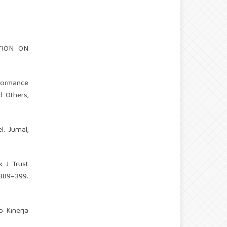
TION ON
rformance
d Others,
. Jurnal,
k J Trust
389–399.
p Kinerja