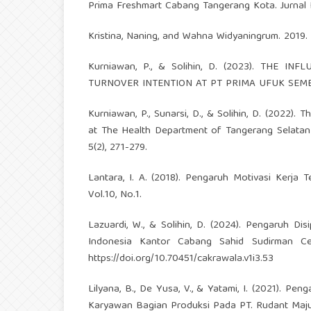
Prima Freshmart Cabang Tangerang Kota. Jurnal I
Kristina, Naning, and Wahna Widyaningrum. 20
Kurniawan, P., & Solihin, D. (2023). THE
TURNOVER INTENTION AT PT PRIMA UFUK SEMESTA
Kurniawan, P., Sunarsi, D., & Solihin, D. (2022
at The Health Department of Tangerang Selatan C
5(2), 271-279.
Lantara, I. A. (2018). Pengaruh Motivasi Kerja
Vol.10, No.1.
Lazuardi, W., & Solihin, D. (2024). Pengaruh D
Indonesia Kantor Cabang Sahid Sudirman Cen
https://doi.org/10.70451/cakrawala.v1i3.53
Lilyana, B., De Yusa, V., & Yatami, I. (2021). P
Karyawan Bagian Produksi Pada PT. Rudant Maju S