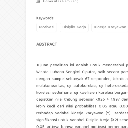
Universitas Pamulang
Keywords:
Motivasi
Disiplin Kerja
Kinerja Karyawan
ABSTRACT
Tujuan penelitian ini adalah untuk mengetahui
Wisata Lubana Sengkol Ciputat, baik secara par
dengan sampel sebanyak 67 responden, teknik analisi
multikonearitas, uji autokorelasi, uji heteroskeda
korelasi sederhana, uji koefisien korelasi berganda
dapatkan nilai thitung sebesar 7,926 > 1,997 dan 
lebih kecil dari nilai probabilitas 0.05 atau 0
terhadap variabel kinerja karyawan (Y). Berdasa
signifikansi untuk variabel Disiplin Kerja (X2) sebe
0.05, artinya bahwa variabel motivasi berpengaru