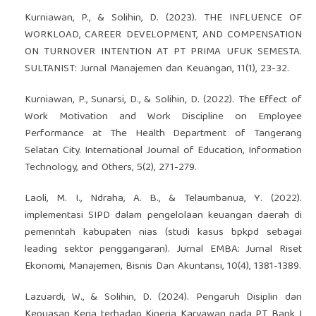
Kurniawan, P., & Solihin, D. (2023). THE INFLUENCE OF
WORKLOAD, CAREER DEVELOPMENT, AND COMPENSATION
ON TURNOVER INTENTION AT PT PRIMA UFUK SEMESTA.
SULTANIST: Jurnal Manajemen dan Keuangan, 11(1), 23-32.
Kurniawan, P., Sunarsi, D., & Solihin, D. (2022). The Effect of
Work Motivation and Work Discipline on Employee
Performance at The Health Department of Tangerang
Selatan City. International Journal of Education, Information
Technology, and Others, 5(2), 271-279.
Laoli, M. I., Ndraha, A. B., & Telaumbanua, Y. (2022).
implementasi SIPD dalam pengelolaan keuangan daerah di
pemerintah kabupaten nias (studi kasus bpkpd sebagai
leading sektor penggangaran). Jurnal EMBA: Jurnal Riset
Ekonomi, Manajemen, Bisnis Dan Akuntansi, 10(4), 1381-1389.
Lazuardi, W., & Solihin, D. (2024). Pengaruh Disiplin dan
Kepuasan Kerja terhadap Kinerja Karyawan pada PT Bank J