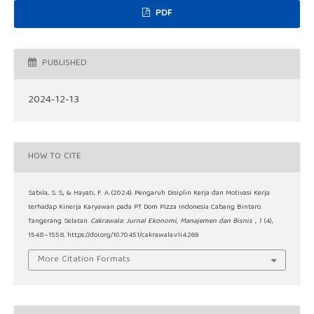
PDF
PUBLISHED
2024-12-13
HOW TO CITE
Sabila, S. S., & Hayati, F. A. (2024). Pengaruh Disiplin Kerja dan Motivasi Kerja
terhadap Kinerja Karyawan pada PT Dom Pizza Indonesia Cabang Bintaro
Tangerang Selatan.
Cakrawala: Jurnal Ekonomi, Manajemen dan Bisnis
,
1
(4),
1548–1558. https://doi.org/10.70451/cakrawala.v1i4.269
More Citation Formats