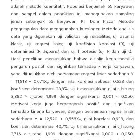
adalah metode kuantitatif. Populasi berjumlah 65 karyawan
dan sampel dalam penelitian ini menggunakan sampling
jenuh sebanyak 65 karyawan PT Dom Pizza. Metode
pengumpulan data menggunakan kuesioner. Metode analisis
data yang digunakan uji validitas, uji reliabilitas, uji asumsi
klasik, uji regresi linier, uji koefisien korelasi (R), uji
determinasi (R
Square)
, dan uji hipotesis (uji F dan uji t).
Hasil penelitian menunjukkan bahwa disiplin kerja memiliki
pengaruh positif dan signifikan terhadap kinerja karyawan,
yang ditunjukkan oleh persamaan regresi linier sederhana Y
= 11,818 + 0,671X
, dengan nilai korelasi sebesar 0,623 dan
1
koefisien determinasi 38,8%. Uji t menunjukkan nilai t_hitung
3,382 > t_tabel 1,999 dengan signifikansi 0,001 < 0,050.
Motivasi kerja juga berpengaruh positif dan signifikan
terhadap kinerja karyawan, dengan persamaan regresi linier
sederhana Y = 12,520 + 0,558X
, nilai korelasi 0,638, dan
2
koefisien determinasi 40,7%. Uji t menunjukkan nilai t_hitung
3,716 > t_tabel 1,999 dengan signifikansi 0,000 < 0,050.