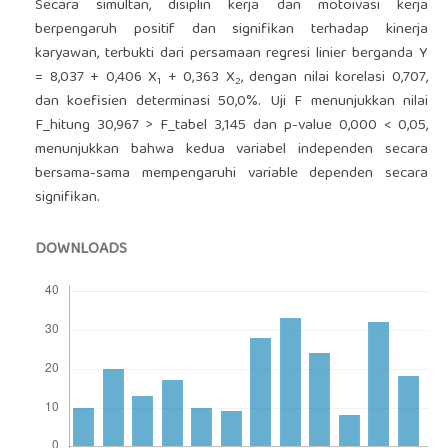
Secara simultan, disiplin kerja dan motoivasi kerja
berpengaruh positif dan signifikan terhadap kinerja
karyawan, terbukti dari persamaan regresi linier berganda Y
= 8,037 + 0,406 X
+ 0,363 X
, dengan nilai korelasi 0,707,
1
2
dan koefisien determinasi 50,0%. Uji F menunjukkan nilai
F_hitung 30,967 > F_tabel 3,145 dan p-value 0,000 < 0,05,
menunjukkan bahwa kedua variabel independen secara
bersama-sama mempengaruhi variable dependen secara
signifikan.
DOWNLOADS