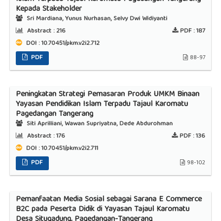
Kepada Stakeholder
Sri Mardiana, Yunus Nurhasan, Selvy Dwi Widiyanti
Abstract :
216
PDF :
187
DOI : 10.70451/pkm.v2i2.712
PDF
88-97
Peningkatan Strategi Pemasaran Produk UMKM Binaan
Yayasan Pendidikan Islam Terpadu Tajaul Karomatu
Pagedangan Tangerang
Siti Aprilliani, Wawan Supriyatna, Dede Abdurohman
Abstract :
176
PDF :
136
DOI : 10.70451/pkm.v2i2.711
PDF
98-102
Pemanfaatan Media Sosial sebagai Sarana E Commerce
B2C pada Peserta Didik di Yayasan Tajaul Karomatu
Desa Situgadung, Pagedangan-Tangerang