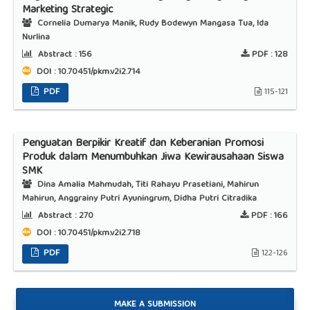
Marketing Strategic
Cornelia Dumarya Manik, Rudy Bodewyn Mangasa Tua, Ida
Nurlina
Abstract :
156
PDF :
128
DOI : 10.70451/pkm.v2i2.714
PDF
115-121
Penguatan Berpikir Kreatif dan Keberanian Promosi
Produk dalam Menumbuhkan Jiwa Kewirausahaan Siswa
SMK
Dina Amalia Mahmudah, Titi Rahayu Prasetiani, Mahirun
Mahirun, Anggrainy Putri Ayuningrum, Didha Putri Citradika
Abstract :
270
PDF :
166
DOI : 10.70451/pkm.v2i2.718
PDF
122-126
MAKE A SUBMISSION