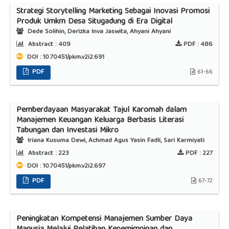
Strategi Storytelling Marketing Sebagai Inovasi Promosi
Produk Umkm Desa Situgadung di Era Digital
Dede Solihin, Derizka Inva Jaswita, Ahyani Ahyani
Abstract :
409
PDF :
486
DOI : 10.70451/pkm.v2i2.691
PDF
61-66
Pemberdayaan Masyarakat Tajul Karomah dalam
Manajemen Keuangan Keluarga Berbasis Literasi
Tabungan dan Investasi Mikro
Iriana Kusuma Dewi, Achmad Agus Yasin Fadli, Sari Karmiyati
Abstract :
223
PDF :
227
DOI : 10.70451/pkm.v2i2.697
PDF
67-72
Peningkatan Kompetensi Manajemen Sumber Daya