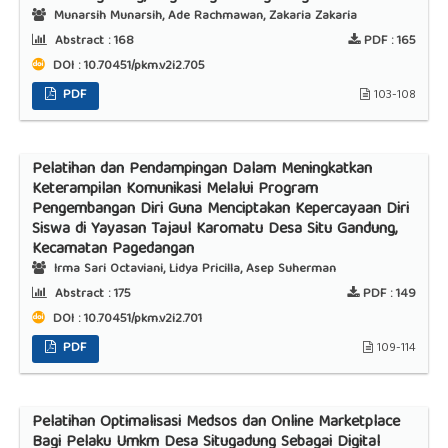
Munarsih Munarsih, Ade Rachmawan, Zakaria Zakaria
Abstract :
168
PDF :
165
DOI : 10.70451/pkm.v2i2.705
PDF
103-108
Pelatihan dan Pendampingan Dalam Meningkatkan
Keterampilan Komunikasi Melalui Program
Pengembangan Diri Guna Menciptakan Kepercayaan Diri
Siswa di Yayasan Tajaul Karomatu Desa Situ Gandung,
Kecamatan Pagedangan
Irma Sari Octaviani, Lidya Pricilla, Asep Suherman
Abstract :
175
PDF :
149
DOI : 10.70451/pkm.v2i2.701
PDF
109-114
Pelatihan Optimalisasi Medsos dan Online Marketplace
Bagi Pelaku Umkm Desa Situgadung Sebagai Digital