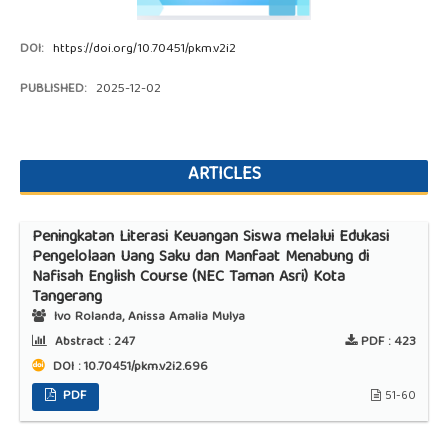
DOI:
https://doi.org/10.70451/pkm.v2i2
PUBLISHED:
2025-12-02
ARTICLES
Peningkatan Literasi Keuangan Siswa melalui Edukasi
Pengelolaan Uang Saku dan Manfaat Menabung di
Nafisah English Course (NEC Taman Asri) Kota
Tangerang
Ivo Rolanda, Anissa Amalia Mulya
Abstract :
247
PDF :
423
DOI : 10.70451/pkm.v2i2.696
PDF
51-60