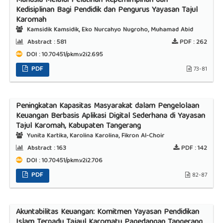
Manusia Melalui Pelatihan Kepemimpinan dan
Kedisiplinan Bagi Pendidik dan Pengurus Yayasan Tajul
Karomah
Kamsidik Kamsidik, Eko Nurcahyo Nugroho, Muhamad Abid
Abstract :
581
PDF :
262
DOI : 10.70451/pkm.v2i2.695
PDF
73-81
Peningkatan Kapasitas Masyarakat dalam Pengelolaan
Keuangan Berbasis Aplikasi Digital Sederhana di Yayasan
Tajul Karomah, Kabupaten Tangerang
Yunita Kartika, Karolina Karolina, Fikron Al-Choir
Abstract :
163
PDF :
142
DOI : 10.70451/pkm.v2i2.706
PDF
82-87
Akuntabilitas Keuangan: Komitmen Yayasan Pendidikan
Islam Terpadu Tajaul Karomatu Pagedangan Tangerang