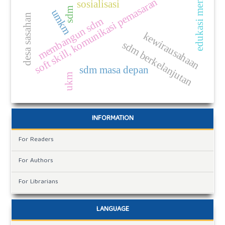
edukasi menabung
soft skill, komunikasi pemasaran
sosialisasi
sdm
umkm
desa sasahan
membangun sdm
kewirausahaan
sdm berkelanjutan
sdm masa depan
ukm
INFORMATION
For Readers
For Authors
For Librarians
LANGUAGE