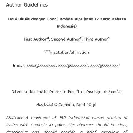
Author Guidelines
Judul Ditulis dengan Font Cambria 16pt (Max 12 Kata: Bahasa
Indonesia)
1
2
3
First Aut
h
or
*
, Second
Author
, Third Author
1,2,3
Institution/affiliation
1
2
3
E-mail:
xxxx@xxxx.xxx
,
xxxx@xxxx.xxx
,
xxxx@xxxx.xxx
Diterima dd/mm/th| Direvisi dd/mm/th | Disetujui dd/mm/th
Abstract
ß
Cambria, Bold, 10 pt
Abstract A maximum of 150 Indonesian words printed in
italics with Cambria 10 point. The abstract should be clear,
descriptive and should provide a brief overview of