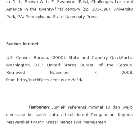
In D. L. Brown & L. E. Swanson (Eds.), Challenges for rural
America in the twenty-first century (pp. 385-396). University
Park, PA: Pennsylvania State University Press.
Sumber Internet
U.S. Census Bureau. (2000). State and Country QuickFacts.
Washington, D.C.: United States Bureau of the Census.
Retrieved November 7, 2008,
from http://quickfacts.census.gov/qfd/
Tambahan:
Jumlah referensi minimal 10 dan wajib
mensitasi ke salah satu artikel Jurnal Pengabdian Kepada
Masyarakat (PKM): Kreasi Mahasiswa Manajemen