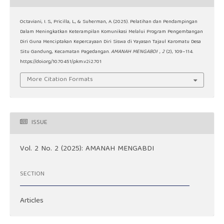
Octaviani, I. S., Pricilla, L., & Suherman, A. (2025). Pelatihan dan Pendampingan
Dalam Meningkatkan Keterampilan Komunikasi Melalui Program Pengembangan
Diri Guna Menciptakan Kepercayaan Diri Siswa di Yayasan Tajaul Karomatu Desa
Situ Gandung, Kecamatan Pagedangan.
AMANAH MENGABDI
,
2
(2), 109–114.
https://doi.org/10.70451/pkm.v2i2.701
More Citation Formats
ISSUE
Vol. 2 No. 2 (2025): AMANAH MENGABDI
SECTION
Articles