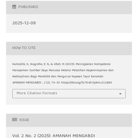
PUBLISHED
2025-12-09
HOW TO CITE
Kamsidik, K., Nugroho, E. N., & Abid, M. (2025). Peningkatan Kompetensi
Manajemen Sumber Daya Manusia Melalui Pelatihan Kepemimpinan dan
Kedisiplinan Bagi Pendidik dan Pengurus Yayasan Tajul Karomah.
AMANAH MENGABDI
,
2
(2), 73–81. https://doi.org/10.70451/pkm.v2i2.695
More Citation Formats
ISSUE
Vol. 2 No. 2 (2025): AMANAH MENGABDI