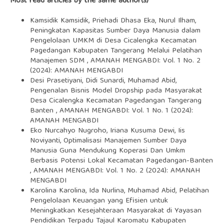
Most read articles by the same author(s)
Kamsidik Kamsidik, Priehadi Dhasa Eka, Nurul Ilham,
Peningkatan Kapasitas Sumber Daya Manusia dalam
Pengelolaan UMKM di Desa Cicalengka Kecamatan
Pagedangan Kabupaten Tangerang Melalui Pelatihan
Manajemen SDM
,
AMANAH MENGABDI: Vol. 1 No. 2
(2024): AMANAH MENGABDI
Desi Prasetiyani, Didi Sunardi, Muhamad Abid,
Pengenalan Bisnis Model Dropship pada Masyarakat
Desa Cicalengka Kecamatan Pagedangan Tangerang
Banten
,
AMANAH MENGABDI: Vol. 1 No. 1 (2024):
AMANAH MENGABDI
Eko Nurcahyo Nugroho, Iriana Kusuma Dewi, Iis
Noviyanti,
Optimalisasi Manajemen Sumber Daya
Manusia Guna Mendukung Koperasi Dan Umkm
Berbasis Potensi Lokal Kecamatan Pagedangan-Banten
,
AMANAH MENGABDI: Vol. 1 No. 2 (2024): AMANAH
MENGABDI
Karolina Karolina, Ida Nurlina, Muhamad Abid,
Pelatihan
Pengelolaan Keuangan yang Efisien untuk
Meningkatkan Kesejahteraan Masyarakat di Yayasan
Pendidikan Terpadu Tajaul Karomatu Kabupaten