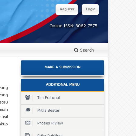
Register
Login
Online ISSN: 3062-7575
Search
MAKE A SUBMISSION
ADDITIONAL MENU
yang
yang
Tim Editorial
 atau
miah
Mitra Bestari
asil
Proses Riview
akup