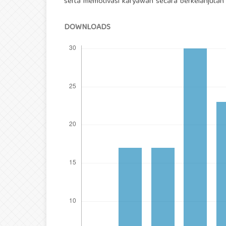
serta memotivasi karyawan secara berkelanjutan 
DOWNLOADS