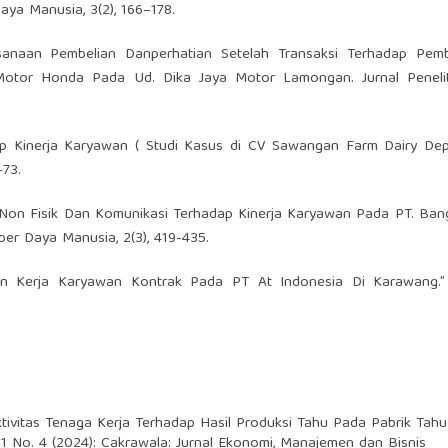
aya Manusia, 3(2), 166–178.
jaksanaan Pembelian Danperhatian Setelah Transaksi Terhadap Pem
Motor Honda Pada Ud. Dika Jaya Motor Lamongan. Jurnal Penelit
dap Kinerja Karyawan ( Studi Kasus di CV Sawangan Farm Dairy De
–73.
a Non Fisik Dan Komunikasi Terhadap Kinerja Karyawan Pada PT. Ban
ber Daya Manusia, 2(3), 419-435.
siplin Kerja Karyawan Kontrak Pada PT At Indonesia Di Karawang.
ktivitas Tenaga Kerja Terhadap Hasil Produksi Tahu Pada Pabrik T
 1 No. 4 (2024): Cakrawala: Jurnal Ekonomi, Manajemen dan Bisnis