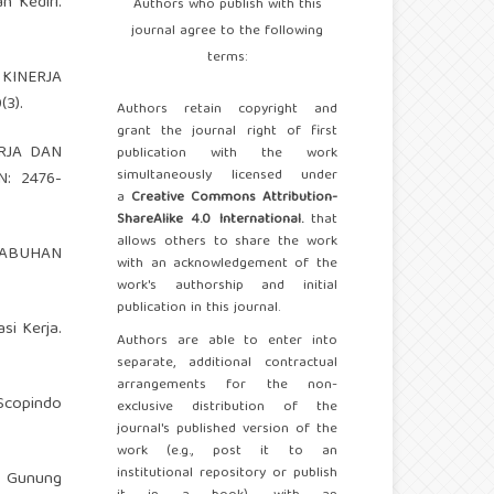
n Kediri.
Authors who publish with this
journal agree to the following
terms:
 KINERJA
3).
Authors retain copyright and
grant the journal right of first
ERJA DAN
publication with the work
simultaneously licensed under
: 2476-
a
Creative Commons Attribution-
ShareAlike 4.0 International.
that
allows others to share the work
ELABUHAN
with an acknowledgement of the
work's authorship and initial
publication in this journal.
si Kerja.
Authors are able to enter into
separate, additional contractual
arrangements for the non-
 Scopindo
exclusive distribution of the
journal's published version of the
work (e.g., post it to an
institutional repository or publish
T. Gunung