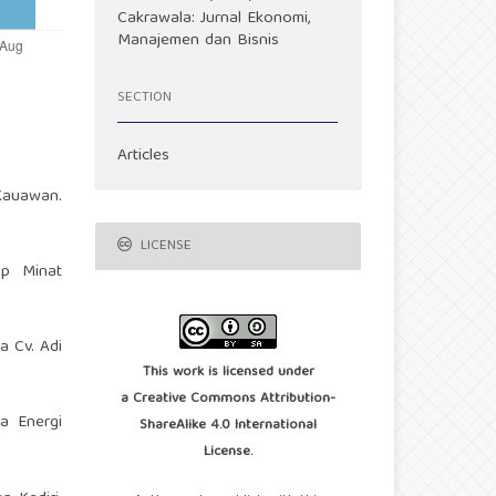
Cakrawala: Jurnal Ekonomi,
Manajemen dan Bisnis
SECTION
Articles
 Kauawan.
LICENSE
ap Minat
a Cv. Adi
This work is licensed under
a
Creative Commons Attribution-
a Energi
ShareAlike 4.0 International
License
.