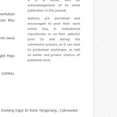
it in a book), with an
acknowledgement of its initial
publication in this journal.
bentukan
Authors are permitted and
ian Ilmu
encouraged to post their work
online (e.g., in institutional
repositories or on their website)
pok-Jawa
prior to and during the
submission process, as it can lead
to productive exchanges, as well
as earlier and greater citation of
gkit Maju
published work.
” JURNAL
ahu Dadang Ogut Di Kota Tangerang
,
Cakrawala: