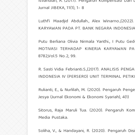
Isvandiari, A. (2017). Pengaruh Kompensasi Dan D
Jurnal JIBEKA, 11(1), 1- 8
Luthfi Maadjid Abdullah., Alex Winarno.,(
KARYAWAN PADA PT. BANK NEGARA INDONESIA(Pe
Putu Berliana Olivia Nirmala Yanthi., I Putu 
MOTIVASI TERHADAP KINERJA KARYAWAN PADA
8782,Vol.5 No.2, 99.
R. Sasti Vidia Febrianti.S.,(2017). ANALISI
INDONESIA IV (PERSERO) UNIT TERMINAL PETIKE
Rulianti, E., & Nurlilah, M. (2020). Pengaruh Pe
Jesya (Jurnal Ekonomi & Ekonomi Syariah), 4(1)
Sitorus, Raja Maruli Tua. (2020). Pengaruh Kom
Media Pustaka.
Soliha, V., & Handayani, R. (2020). Pengaruh D