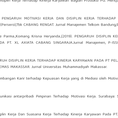
isiplin Kerja Terhadap Kinerja Karyawan Bagian Produksi PG. Meritja
2022). PENGARUH MOTIVASI KERJA DAN DISIPLIN KERJA TERHADAP
rsero),Tbk CABANG RENGAT. Jurnal Manajemen Telkom Bandung,9(
Gede Parma.,Komang Krisna Heryanda.,(2019). PENGARUH DISIPLIN K
 PT. XL AXIATA CABANG SINGARAJA.Jurnal Manajemen, P-ISSN
S PENGARUH DISIPLIN KERJA TERHADAP KINERJA KARYAWAN PADA PT P
MAS MAKASSAR. Jurnal Universitas Muhammadiyah Makassar.
ngembangan Karir terhadap Kepuasan Kerja yang di Mediasi oleh Motiva
unikasi antarpribadi Pimpinan Terhadap Motivasi Kerja. Surabaya:
isiplin Kerja Dan Suasana Kerja Terhadap Kinerja Karyawan Pada P