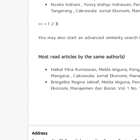
Novita Indriani , Yossy Wahyu Indrawan,
Pen
Tangerang
,
Cakrawala: Jurnal Ekonomi, Man
<<
<
1
2
3
You may also
start an advanced similarity search
f
Most read articles by the same author(s)
Haikal Fitra Kurniawan, Melda Wiguna,
Penga
Mangarai
,
Cakrawala: Jurnal Ekonomi, Mana
Briegelita Regina Jalmaf, Melda Wiguna,
Pen
Ekonomi, Manajemen dan Bisnis: Vol. 1 No. 
Address