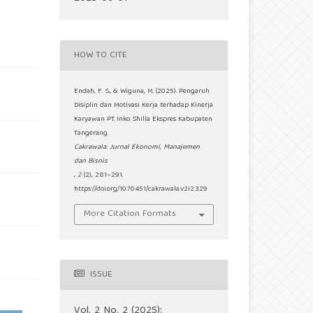
HOW TO CITE
Endah, F. S., & Wiguna, M. (2025). Pengaruh
Disiplin dan Motivasi Kerja terhadap Kinerja
Karyawan PT. Inko Shilla Ekspres Kabupaten
Tangerang.
Cakrawala: Jurnal Ekonomi, Manajemen
dan Bisnis
,
2
(2), 281–291.
https://doi.org/10.70451/cakrawala.v2i2.329
More Citation Formats
ISSUE
Vol. 2 No. 2 (2025):