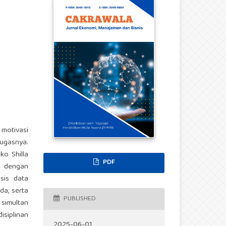
 motivasi
ugasnya.
ko Shilla
PDF
f dengan
sis data
da, serta
PUBLISHED
 simultan
isiplinan
2025-06-01