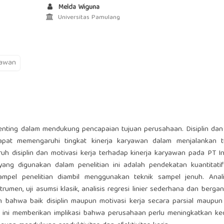
Melda Wiguna
Universitas Pamulang
yawan
enting dalam mendukung pencapaian tujuan perusahaan. Disiplin dan
apat memengaruhi tingkat kinerja karyawan dalam menjalankan t
uh disiplin dan motivasi kerja terhadap kinerja karyawan pada PT In
ang digunakan dalam penelitian ini adalah pendekatan kuantitati
ampel penelitian diambil menggunakan teknik sampel jenuh. Anali
trumen, uji asumsi klasik, analisis regresi linier sederhana dan bergan
an bahwa baik disiplin maupun motivasi kerja secara parsial maupun
ini memberikan implikasi bahwa perusahaan perlu meningkatkan ked