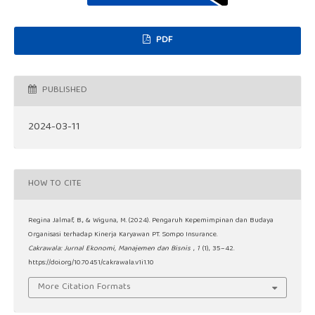
PDF
PUBLISHED
2024-03-11
HOW TO CITE
Regina Jalmaf, B., & Wiguna, M. (2024). Pengaruh Kepemimpinan dan Budaya
Organisasi terhadap Kinerja Karyawan PT. Sompo Insurance.
Cakrawala: Jurnal Ekonomi, Manajemen dan Bisnis
,
1
(1), 35–42.
https://doi.org/10.70451/cakrawala.v1i1.10
More Citation Formats