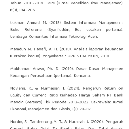
Tahun 2010-2019. JPIM (Jurnal Penelitian Ilmu Manajemen),
6(3), 194–206.
Lukman Ahmad, M. (2018). Sistem Informasi Manajemen :
Buku Referensi (Syarifuddin, Ed.; cetakan pertama).
Lembaga Komunitas Informasi Teknologi Aceh.
Mamduh M. Hanafi, A. H. (2018). Analisis laporan keuangan
(Cetakan kedua). Yogyakarta : UPP STIM YKPN, 2018.
Mokhamad Anwar, Ph. D. (2019). Dasar-Dasar Manajemen
Keuangan Perusahaan (pertama). Kencana.
Noviana, K., & Nurmasari, I. (2024). Pengaruh Return on
Equity dan Current Ratio terhadap Harga Saham PT Bank
Mandiri (Persero) Tbk Periode 2013-2022. Cakrawala: Jurnal
Ekonomi, Manajemen dan Bisnis, 1(1), 79–87.
Nurdin, S., Tandirerung, Y. T., & Hurairah, J. (2020). Pengaruh
Current Ratio, Debt To Equity Ratio, Dan Total Assets