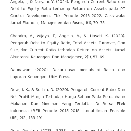
Angela, I., & Nuryani, Y. (2024). Pengaruh Current Ratio dan
Debt to Equity Ratio terhadap Return on Assets pada PT
Ciputra Development Tbk Periode 2013-2022. Cakrawala:
Jurnal Ekonomi, Manajemen dan Bisnis, 1(1), 70–78.
Chandra, A., Wijaya, F., Angelia, A., & Hayati, K. (2020).
Pengaruh Debt to Equity Ratio, Total Assets Turnover, Firm
Size, dan Current Ratio terhadap Return on Assets. Jurnal
Akuntansi, Keuangan, Dan Manajemen, 2(1), 57–69.
Darmawan. (2020). Dasar-dasar memahami Rasio dan
Laporan Keuangan. UNY Press.
Dewi, I. K., & Solihin, D. (2020). Pengaruh Current Ratio Dan
Net Profit Margin Terhadap Harga Saham Pada Perusahaan
Makanan Dan Minuman Yang Terdaftar Di Bursa Efek
Indonesia (BEI) Periode 2015-2018. Jurnal Ilmiah Feasible
(JIF), 2(2), 183-191.
Duwi Priyatno. (2018). SPSS : panduan mudah olah data