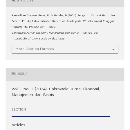
HOW TO CITE
Ramadhan Suryana Putra, M., & Hendra, D. (2024). Pengaruh Current Ratio dan
Debt to Equity Ratio terhadap Return on Assets pada PT Indocement Tunggal
Prakarsa Tbk Periode 2011 - 2022.
Cakrawala: Jurnal Ekonomi, Manajemen dan Bisnis
,
1
(2), 88–98.
https://doi.org/10.70451/cakrawala.v1i2.26
More Citation Formats
ISSUE
Vol. 1 No. 2 (2024): Cakrawala: Jurnal Ekonomi,
Manajemen dan Bisnis
SECTION
Articles