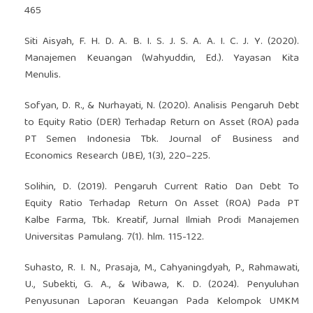
465
Siti Aisyah, F. H. D. A. B. I. S. J. S. A. A. I. C. J. Y. (2020).
Manajemen Keuangan (Wahyuddin, Ed.). Yayasan Kita
Menulis.
Sofyan, D. R., & Nurhayati, N. (2020). Analisis Pengaruh Debt
to Equity Ratio (DER) Terhadap Return on Asset (ROA) pada
PT Semen Indonesia Tbk. Journal of Business and
Economics Research (JBE), 1(3), 220–225.
Solihin, D. (2019). Pengaruh Current Ratio Dan Debt To
Equity Ratio Terhadap Return On Asset (ROA) Pada PT
Kalbe Farma, Tbk. Kreatif, Jurnal Ilmiah Prodi Manajemen
Universitas Pamulang. 7(1). hlm. 115-122.
Suhasto, R. I. N., Prasaja, M., Cahyaningdyah, P., Rahmawati,
U., Subekti, G. A., & Wibawa, K. D. (2024). Penyuluhan
Penyusunan Laporan Keuangan Pada Kelompok UMKM