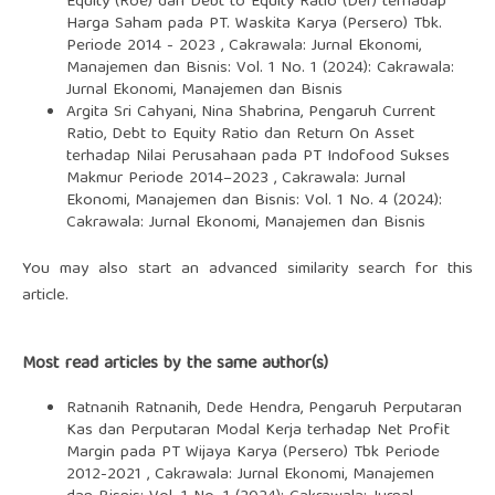
Equity (Roe) dan Debt to Equity Ratio (Der) terhadap
Harga Saham pada PT. Waskita Karya (Persero) Tbk.
Periode 2014 - 2023
,
Cakrawala: Jurnal Ekonomi,
Manajemen dan Bisnis: Vol. 1 No. 1 (2024): Cakrawala:
Jurnal Ekonomi, Manajemen dan Bisnis
Argita Sri Cahyani, Nina Shabrina,
Pengaruh Current
Ratio, Debt to Equity Ratio dan Return On Asset
terhadap Nilai Perusahaan pada PT Indofood Sukses
Makmur Periode 2014–2023
,
Cakrawala: Jurnal
Ekonomi, Manajemen dan Bisnis: Vol. 1 No. 4 (2024):
Cakrawala: Jurnal Ekonomi, Manajemen dan Bisnis
You may also
start an advanced similarity search
for this
article.
Most read articles by the same author(s)
Ratnanih Ratnanih, Dede Hendra,
Pengaruh Perputaran
Kas dan Perputaran Modal Kerja terhadap Net Profit
Margin pada PT Wijaya Karya (Persero) Tbk Periode
2012-2021
,
Cakrawala: Jurnal Ekonomi, Manajemen