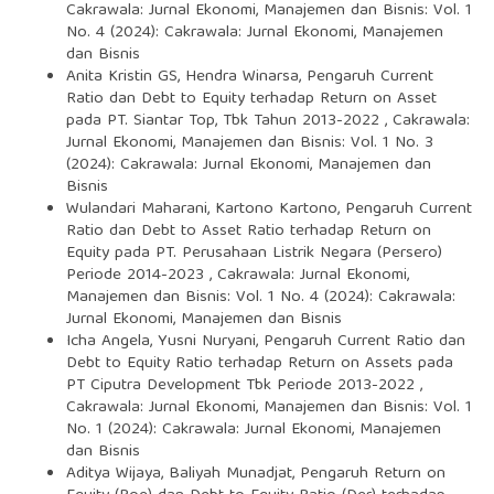
Cakrawala: Jurnal Ekonomi, Manajemen dan Bisnis: Vol. 1
No. 4 (2024): Cakrawala: Jurnal Ekonomi, Manajemen
dan Bisnis
Anita Kristin GS, Hendra Winarsa,
Pengaruh Current
Ratio dan Debt to Equity terhadap Return on Asset
pada PT. Siantar Top, Tbk Tahun 2013-2022
,
Cakrawala:
Jurnal Ekonomi, Manajemen dan Bisnis: Vol. 1 No. 3
(2024): Cakrawala: Jurnal Ekonomi, Manajemen dan
Bisnis
Wulandari Maharani, Kartono Kartono,
Pengaruh Current
Ratio dan Debt to Asset Ratio terhadap Return on
Equity pada PT. Perusahaan Listrik Negara (Persero)
Periode 2014-2023
,
Cakrawala: Jurnal Ekonomi,
Manajemen dan Bisnis: Vol. 1 No. 4 (2024): Cakrawala:
Jurnal Ekonomi, Manajemen dan Bisnis
Icha Angela, Yusni Nuryani,
Pengaruh Current Ratio dan
Debt to Equity Ratio terhadap Return on Assets pada
PT Ciputra Development Tbk Periode 2013-2022
,
Cakrawala: Jurnal Ekonomi, Manajemen dan Bisnis: Vol. 1
No. 1 (2024): Cakrawala: Jurnal Ekonomi, Manajemen
dan Bisnis
Aditya Wijaya, Baliyah Munadjat,
Pengaruh Return on