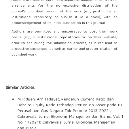
Authors are able to enter into separate, additional contractual
arrangements for the non-exclusive distribution of the
journal's published version of the work (e.g., post it to an
institutional repository or publish it in a book), with an
acknowledgement of its initial publication in this journal.
Authors are permitted and encouraged to post their work
online (e.g., in institutional repositories or on their website)
prior to and during the submission process, as it can lead to
productive exchanges, as well as earlier and greater citation of
published work.
Similar Articles
M Riduan, Arif Hidayat,
Pengaruh Current Ratio dan
Debt to Equity Ratio terhadap Return on Asset pada PT
Perusahaan Gas Negara Tbk Periode 2013-2022
,
Cakrawala: Jurnal Ekonomi, Manajemen dan Bisnis: Vol. 1
No. 1 (2024): Cakrawala: Jurnal Ekonomi, Manajemen
dan Bisnis