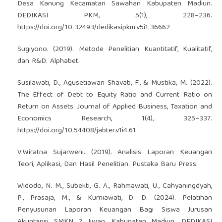
Desa Kanung Kecamatan Sawahan Kabupaten Madiun.
DEDIKASI PKM, 5(1), 228–236.
https://doi.org/10.32493/dedikasipkm.v5i1.36662
Sugiyono. (2019). Metode Penelitian Kuantitatif, Kualitatif,
dan R&D. Alphabet.
Susilawati, D., Agusetiawan Shavab, F., & Mustika, M. (2022).
The Effect of Debt to Equity Ratio and Current Ratio on
Return on Assets. Journal of Applied Business, Taxation and
Economics Research, 1(4), 325–337.
https://doi.org/10.54408/jabter.v1i4.61
V.Wiratna Sujarweni. (2019). Analisis Laporan Keuangan
Teori, Aplikasi, Dan Hasil Penelitian. Pustaka Baru Press.
Widodo, N. M., Subekti, G. A., Rahmawati, U., Cahyaningdyah,
P., Prasaja, M., & Kurniawati, D. D. (2024). Pelatihan
Penyusunan Laporan Keuangan Bagi Siswa Jurusan