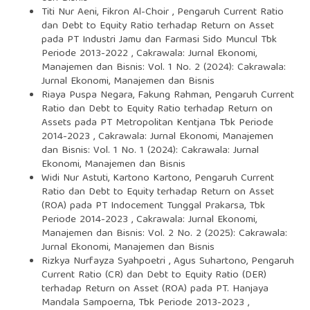
Titi Nur Aeni, Fikron Al-Choir ,
Pengaruh Current Ratio
dan Debt to Equity Ratio terhadap Return on Asset
pada PT Industri Jamu dan Farmasi Sido Muncul Tbk
Periode 2013-2022
,
Cakrawala: Jurnal Ekonomi,
Manajemen dan Bisnis: Vol. 1 No. 2 (2024): Cakrawala:
Jurnal Ekonomi, Manajemen dan Bisnis
Riaya Puspa Negara, Fakung Rahman,
Pengaruh Current
Ratio dan Debt to Equity Ratio terhadap Return on
Assets pada PT Metropolitan Kentjana Tbk Periode
2014-2023
,
Cakrawala: Jurnal Ekonomi, Manajemen
dan Bisnis: Vol. 1 No. 1 (2024): Cakrawala: Jurnal
Ekonomi, Manajemen dan Bisnis
Widi Nur Astuti, Kartono Kartono,
Pengaruh Current
Ratio dan Debt to Equity terhadap Return on Asset
(ROA) pada PT Indocement Tunggal Prakarsa, Tbk
Periode 2014-2023
,
Cakrawala: Jurnal Ekonomi,
Manajemen dan Bisnis: Vol. 2 No. 2 (2025): Cakrawala:
Jurnal Ekonomi, Manajemen dan Bisnis
Rizkya Nurfayza Syahpoetri , Agus Suhartono,
Pengaruh
Current Ratio (CR) dan Debt to Equity Ratio (DER)
terhadap Return on Asset (ROA) pada PT. Hanjaya
Mandala Sampoerna, Tbk Periode 2013-2023
,