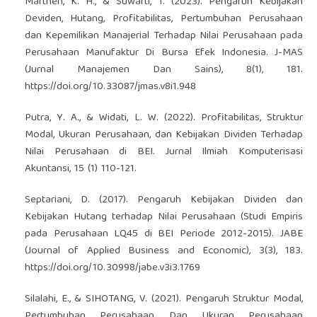
Marthen, K. H., & Suwarti, T. (2023). Pengaruh Kebijakan
Deviden, Hutang, Profitabilitas, Pertumbuhan Perusahaan
dan Kepemilikan Manajerial Terhadap Nilai Perusahaan pada
Perusahaan Manufaktur Di Bursa Efek Indonesia. J-MAS
(Jurnal Manajemen Dan Sains), 8(1), 181.
https://doi.org/10.33087/jmas.v8i1.948
Putra, Y. A., & Widati, L. W. (2022). Profitabilitas, Struktur
Modal, Ukuran Perusahaan, dan Kebijakan Dividen Terhadap
Nilai Perusahaan di BEI. Jurnal Ilmiah Komputerisasi
Akuntansi, 15 (1) 110-121.
Septariani, D. (2017). Pengaruh Kebijakan Dividen dan
Kebijakan Hutang terhadap Nilai Perusahaan (Studi Empiris
pada Perusahaan LQ45 di BEI Periode 2012-2015). JABE
(Journal of Applied Business and Economic), 3(3), 183.
https://doi.org/10.30998/jabe.v3i3.1769
Silalahi, E., & SIHOTANG, V. (2021). Pengaruh Struktur Modal,
Pertumbuhan Perusahaan Dan Ukuran Perusahaan