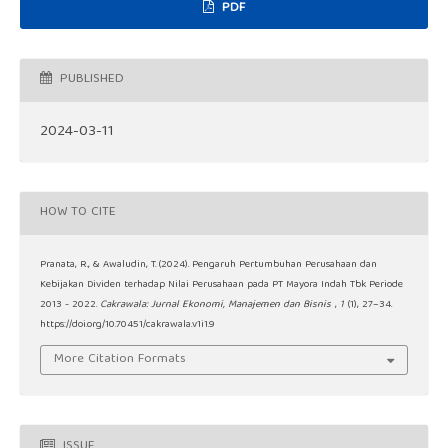
PDF
PUBLISHED
2024-03-11
HOW TO CITE
Pranata, R., & Awaludin, T. (2024). Pengaruh Pertumbuhan Perusahaan dan
Kebijakan Dividen terhadap Nilai Perusahaan pada PT Mayora Indah Tbk Periode
2013 - 2022.
Cakrawala: Jurnal Ekonomi, Manajemen dan Bisnis
,
1
(1), 27–34.
https://doi.org/10.70451/cakrawala.v1i1.9
More Citation Formats
ISSUE