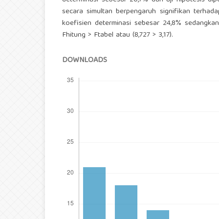
determinasi sebesar 20,7% dan uji hipotesis diper
secara simultan berpengaruh signifikan terhad
koefisien determinasi sebesar 24,8% sedangkan s
Fhitung > Ftabel atau (8,727 > 3,17).
DOWNLOADS