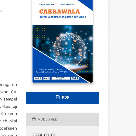
as
 pengaruh
yawan CV.
PDF
an sampel
itas, uji
plin kerja
PUBLISHED
leh nilai
koefisien
2024-09-01