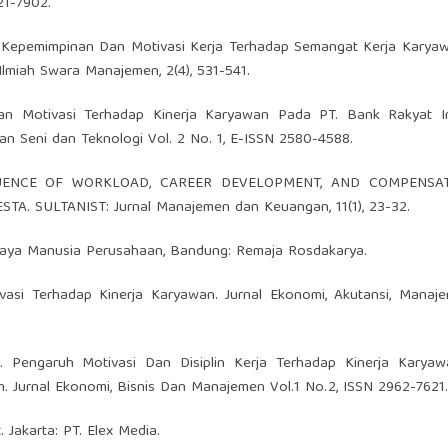
21-7902.
Gaya Kepemimpinan Dan Motivasi Kerja Terhadap Semangat Kerja Kary
lmiah Swara Manajemen, 2(4), 531-541.
 dan Motivasi Terhadap Kinerja Karyawan Pada PT. Bank Rakyat I
n Seni dan Teknologi Vol. 2 No. 1, E-ISSN 2580-4588.
 INFLUENCE OF WORKLOAD, CAREER DEVELOPMENT, AND COMPENSA
. SULTANIST: Jurnal Manajemen dan Keuangan, 11(1), 23-32.
Daya Manusia Perusahaan, Bandung: Remaja Rosdakarya.
ivasi Terhadap Kinerja Karyawan. Jurnal Ekonomi, Akutansi, Manaj
022). Pengaruh Motivasi Dan Disiplin Kerja Terhadap Kinerja Kary
. Jurnal Ekonomi, Bisnis Dan Manajemen Vol.1 No.2, ISSN 2962-7621.
. Jakarta: PT. Elex Media.