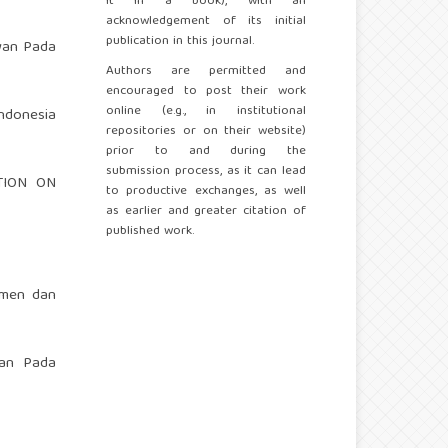
it in a book), with an
acknowledgement of its initial
publication in this journal.
awan Pada
Authors are permitted and
encouraged to post their work
online (e.g., in institutional
ndonesia
repositories or on their website)
prior to and during the
submission process, as it can lead
TION ON
to productive exchanges, as well
as earlier and greater citation of
published work.
emen dan
awan Pada