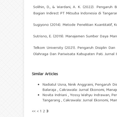
Solihin, D., & Wardani, A. K. (2022). Pengaru
Bagian Indirect PT Mitsuba Indonesia di Tangerang.
Sugiyono (2014). Metode Penelitian Kuantitatif, 
Sutrisno, E. (2019). Manajemen Sumber Daya Manu
Telkom University (2021). Pengaruh Disiplin D
Olahraga Dan Pariwisata Kabupaten Pati. Jurnal I
Similar Articles
Nadiatul Usna, Ninik Anggraini,
Pengaruh Dis
Balaraja
,
Cakrawala: Jurnal Ekonomi, Manaj
Novita Indriani , Yossy Wahyu Indrawan,
Pen
Tangerang
,
Cakrawala: Jurnal Ekonomi, Man
<<
<
1
2
3