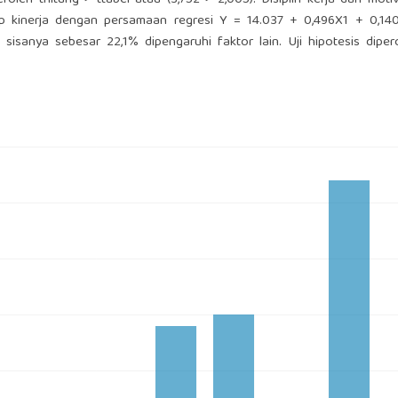
oleh thitung > ttabel atau (3,752 > 2,005). Disiplin kerja dan motiv
ap kinerja dengan persamaan regresi Y = 14.037 + 0,496X1 + 0,140
isanya sebesar 22,1% dipengaruhi faktor lain. Uji hipotesis dipero