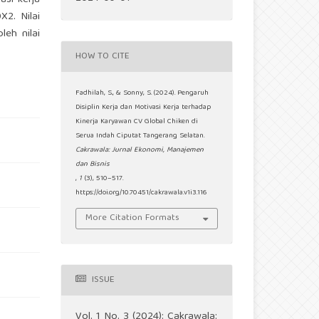
asi kerja
X2. Nilai
leh nilai
HOW TO CITE
Fadhilah, S., & Sonny, S. (2024). Pengaruh
Disiplin Kerja dan Motivasi Kerja terhadap
Kinerja Karyawan CV Global Chiken di
Serua Indah Ciputat Tangerang Selatan.
Cakrawala: Jurnal Ekonomi, Manajemen
dan Bisnis
,
1
(3), 510–517.
https://doi.org/10.70451/cakrawala.v1i3.116
More Citation Formats
ISSUE
Vol. 1 No. 3 (2024): Cakrawala: