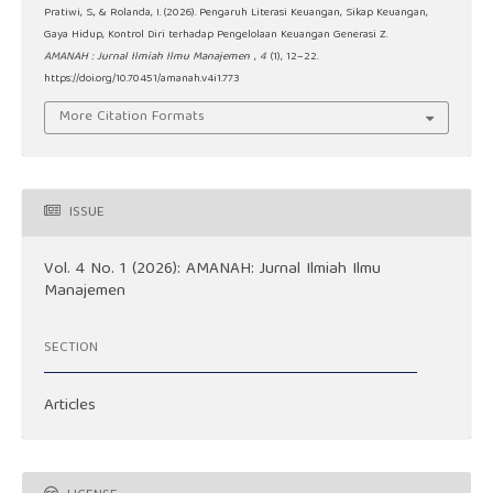
Pratiwi, S., & Rolanda, I. (2026). Pengaruh Literasi Keuangan, Sikap Keuangan,
Gaya Hidup, Kontrol Diri terhadap Pengelolaan Keuangan Generasi Z.
AMANAH : Jurnal Ilmiah Ilmu Manajemen
,
4
(1), 12–22.
https://doi.org/10.70451/amanah.v4i1.773
More Citation Formats
ISSUE
Vol. 4 No. 1 (2026): AMANAH: Jurnal Ilmiah Ilmu
Manajemen
SECTION
Articles