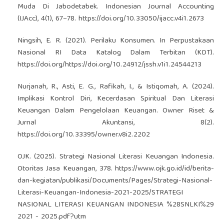
Muda Di Jabodetabek. Indonesian Journal Accounting
(IJAcc), 4(1), 67–78.
https://doi.org/10.33050/ijacc.v4i1.2673
Ningsih, E. R. (2021). Perilaku Konsumen. In Perpustakaan
Nasional RI Data Katalog Dalam Terbitan (KDT).
https://doi.org/https://doi.org/10.24912/jssh.v1i1.24544213
Nurjanah, R., Asti, E. G., Rafikah, I., & Istiqomah, A. (2024).
Implikasi Kontrol Diri, Kecerdasan Spiritual Dan Literasi
Keuangan Dalam Pengelolaan Keuangan. Owner Riset &
Jurnal Akuntansi, 8(2).
https://doi.org/10.33395/owner.v8i2.2202
OJK. (2025). Strategi Nasional Literasi Keuangan Indonesia.
Otoritas Jasa Keuangan, 378.
https://www.ojk.go.id/id/berita-
dan-kegiatan/publikasi/Documents/Pages/Strategi-Nasional-
Literasi-Keuangan-Indonesia-2021-2025/STRATEGI
NASIONAL LITERASI KEUANGAN INDONESIA %28SNLKI%29
2021 - 2025.pdf?utm