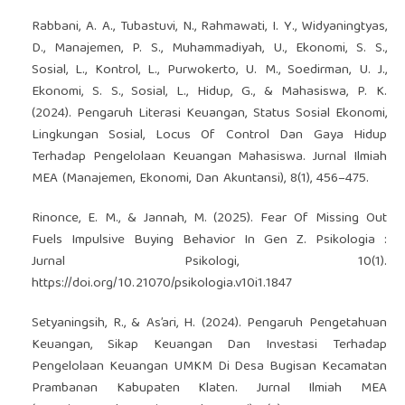
Rabbani, A. A., Tubastuvi, N., Rahmawati, I. Y., Widyaningtyas,
D., Manajemen, P. S., Muhammadiyah, U., Ekonomi, S. S.,
Sosial, L., Kontrol, L., Purwokerto, U. M., Soedirman, U. J.,
Ekonomi, S. S., Sosial, L., Hidup, G., & Mahasiswa, P. K.
(2024). Pengaruh Literasi Keuangan, Status Sosial Ekonomi,
Lingkungan Sosial, Locus Of Control Dan Gaya Hidup
Terhadap Pengelolaan Keuangan Mahasiswa. Jurnal Ilmiah
MEA (Manajemen, Ekonomi, Dan Akuntansi), 8(1), 456–475.
Rinonce, E. M., & Jannah, M. (2025). Fear Of Missing Out
Fuels Impulsive Buying Behavior In Gen Z. Psikologia :
Jurnal Psikologi, 10(1).
https://doi.org/10.21070/psikologia.v10i1.1847
Setyaningsih, R., & As’ari, H. (2024). Pengaruh Pengetahuan
Keuangan, Sikap Keuangan Dan Investasi Terhadap
Pengelolaan Keuangan UMKM Di Desa Bugisan Kecamatan
Prambanan Kabupaten Klaten. Jurnal Ilmiah MEA