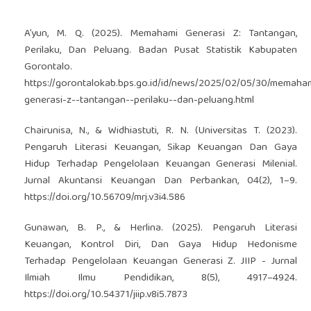
A’yun, M. Q. (2025). Memahami Generasi Z: Tantangan,
Perilaku, Dan Peluang. Badan Pusat Statistik Kabupaten
Gorontalo.
https://gorontalokab.bps.go.id/id/news/2025/02/05/30/memaha
generasi-z--tantangan--perilaku--dan-peluang.html
Chairunisa, N., & Widhiastuti, R. N. (Universitas T. (2023).
Pengaruh Literasi Keuangan, Sikap Keuangan Dan Gaya
Hidup Terhadap Pengelolaan Keuangan Generasi Milenial.
Jurnal Akuntansi Keuangan Dan Perbankan, 04(2), 1–9.
https://doi.org/10.56709/mrj.v3i4.586
Gunawan, B. P., & Herlina. (2025). Pengaruh Literasi
Keuangan, Kontrol Diri, Dan Gaya Hidup Hedonisme
Terhadap Pengelolaan Keuangan Generasi Z. JIIP - Jurnal
Ilmiah Ilmu Pendidikan, 8(5), 4917–4924.
https://doi.org/10.54371/jiip.v8i5.7873