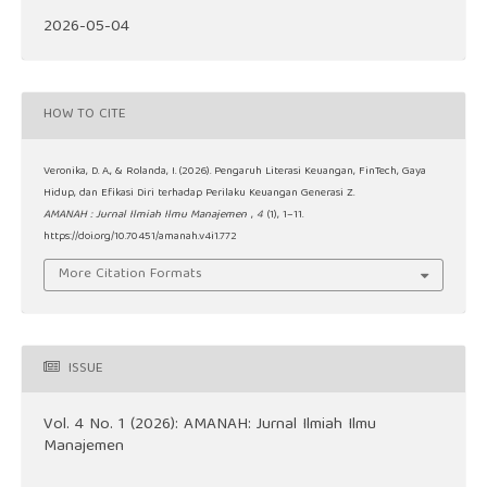
2026-05-04
HOW TO CITE
Veronika, D. A., & Rolanda, I. (2026). Pengaruh Literasi Keuangan, FinTech, Gaya
Hidup, dan Efikasi Diri terhadap Perilaku Keuangan Generasi Z.
AMANAH : Jurnal Ilmiah Ilmu Manajemen
,
4
(1), 1–11.
https://doi.org/10.70451/amanah.v4i1.772
More Citation Formats
ISSUE
Vol. 4 No. 1 (2026): AMANAH: Jurnal Ilmiah Ilmu
Manajemen