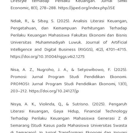
Lifestyle terhadap Perilaku Keuangan. Jurnal Simki
Economic, 8(1), 278–288.
https://jiped.org/index.php/JSE
Ndiak, R., & Sibay, S. (2025). Analisis Literasi Keuangan,
Pengetahuan, dan Kemampuan Perhitungan Terhadap
Perilaku Keuangan Mahasiswa Fakultas Ekonomi dan Bisnis
Universitas Muhammadiyah Luwuk. Journal of Artificial
Intelligence and Digital Business (RIGGS), 4(2), 4701–4715.
https://doi.org/10.31004/riggs.v4i2.1275
Nisa, A. Z., Nugroho, J. A., & Setyowibowo, F. (2025).
Promosi: Jurnal Program Studi Pendidikan Ekonomi.
PROMOSI: Jurnal Program Studi Pendidikan Ekonomi, 13(1),
203–212.
https://doi.org/10.24127/jp
Nisya, A. K., Violinda, Q., & Sutrisno. (2025). Pengaruh
Literasi Keuangan, Gaya Hidup, Financial Technology
Terhadap Perilaku Keuangan Mahasiswa Generasi Z di
Semarang (Studi Kasus pada Mahasiswa Universitas Swasta
di Semarang). In Jurnal Transformasi Ekonomi dan Inovasi