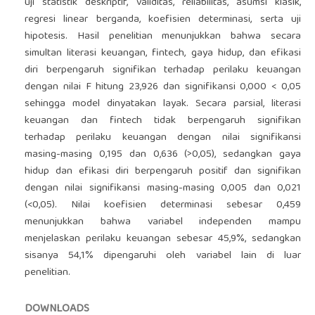
uji statistik deskriptif, validitas, reliabilitas, asumsi klasik,
regresi linear berganda, koefisien determinasi, serta uji
hipotesis. Hasil penelitian menunjukkan bahwa secara
simultan literasi keuangan, fintech, gaya hidup, dan efikasi
diri berpengaruh signifikan terhadap perilaku keuangan
dengan nilai F hitung 23,926 dan signifikansi 0,000 < 0,05
sehingga model dinyatakan layak. Secara parsial, literasi
keuangan dan fintech tidak berpengaruh signifikan
terhadap perilaku keuangan dengan nilai signifikansi
masing-masing 0,195 dan 0,636 (>0,05), sedangkan gaya
hidup dan efikasi diri berpengaruh positif dan signifikan
dengan nilai signifikansi masing-masing 0,005 dan 0,021
(<0,05). Nilai koefisien determinasi sebesar 0,459
menunjukkan bahwa variabel independen mampu
menjelaskan perilaku keuangan sebesar 45,9%, sedangkan
sisanya 54,1% dipengaruhi oleh variabel lain di luar
penelitian.
DOWNLOADS