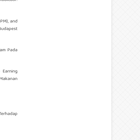
alitatif.
NPM), and
Budapest
aham Pada
e Earning
 Makanan
 Terhadap