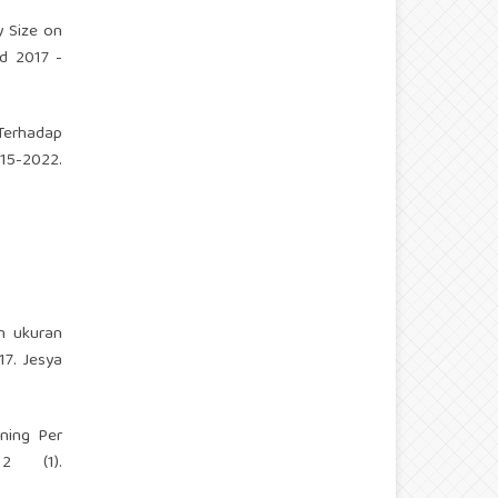
y Size on
od 2017 -
 Terhadap
15-2022.
an ukuran
7. Jesya
rning Per
2 (1).