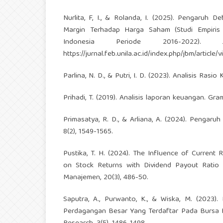
Nurlita, F, I., & Rolanda, I. (2025). Pengaruh 
Margin Terhadap Harga Saham (Studi Empiris
Indonesia Periode 2016-2022)
https://jurnal.feb.unila.ac.id/index.php/jbm/article
Parlina, N. D., & Putri, I. D. (2023). Analisis Ra
Prihadi, T. (2019). Analisis laporan keuangan. G
Primasatya, R. D., & Arliana, A. (2024). Pengar
8(2), 1549-1565.
Pustika, T. H. (2024). The Influence of Current R
on Stock Returns with Dividend Payout Ratio 
Manajemen, 20(3), 486-50.
Saputra, A., Purwanto, K., & Wiska, M. (2023
Perdagangan Besar Yang Terdaftar Pada Bursa Efe