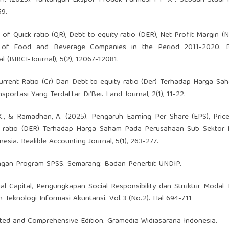
, H. (2025). Tantangan Ekspor Produk Farmasi PT “X”: Sebuah Studi Ku
59.
t of Quick ratio (QR), Debt to equity ratio (DER), Net Profit Margin (
 of Food and Beverage Companies in the Period 2011-2020. 
l (BIRCI-Journal), 5(2), 12067-12081.
 Current Ratio (Cr) Dan Debt to equity ratio (Der) Terhadap Harga S
sportasi Yang Terdaftar Di’Bei. Land Journal, 2(1), 11-22.
h, K., & Ramadhan, A. (2025). Pengaruh Earning Per Share (EPS), Pric
ity ratio (DER) Terhadap Harga Saham Pada Perusahaan Sub Sektor
ia. Realible Accounting Journal, 5(1), 263-277.
te dengan Program SPSS. Semarang: Badan Penerbit UNDIP.
tual Capital, Pengungkapan Social Responsibility dan Struktur Modal
 Teknologi Informasi Akuntansi. Vol.3 (No.2). Hal 694-711
rated and Comprehensive Edition. Gramedia Widiasarana Indonesia.