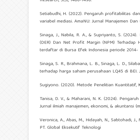
Research, 3(5), 1486-1498.
Setiabudhi, H. (2022). Pengaruh profitabilitas 
variabel mediasi. AmaNU: Jurnal Manajemen Dan Ek
Sinaga, J., Nabila, R. A., & Supriyanto, S. (2024
(DER) Dan Net Profit Margin (NPM) Terhadap 
terdaftar di Bursa Efek Indonesia periode 2014- 
Sinaga, S. R., Brahmana, L. B., Sinaga, L. D., Sila
terhadap harga saham perusahaan LQ45 di BEI. Ju
Sugiyono. (2020). Metode Penelitian Kuantitatif, 
Tanisa, D. V., & Maharani, N. K. (2024). Pengaruh
Jurnal ilmiah manajemen, ekonomi, & akuntansi (me
Veronica, A., Abas, M., Hidayah, N., Sabtohadi, J., 
PT. Global Eksekutif Teknologi