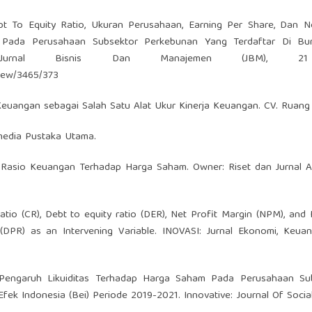
Debt To Equity Ratio, Ukuran Perusahaan, Earning Per Share, Dan N
 Pada Perusahaan Subsektor Perkebunan Yang Terdaftar Di Bu
. Jurnal Bisnis Dan Manajemen (JBM), 21
/view/3465/373
sio Keuangan sebagai Salah Satu Alat Ukur Kinerja Keuangan. CV. Ruang
ramedia Pustaka Utama.
uh Rasio Keuangan Terhadap Harga Saham. Owner: Riset dan Jurnal A
atio (CR), Debt to equity ratio (DER), Net Profit Margin (NPM), and 
(DPR) as an Intervening Variable. INOVASI: Jurnal Ekonomi, Keua
). Pengaruh Likuiditas Terhadap Harga Saham Pada Perusahaan Su
k Indonesia (Bei) Periode 2019-2021. Innovative: Journal Of Socia