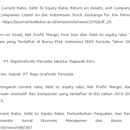
t of Current Ratio, Debt To Equity Ratio, Return on Assets, and Compan
l Companies Listed on the Indonesian Stock Exchange for the Peri
7.
https://journal.budiluhur.ac.id/ema/article/view/2215/pdf_25
urn on Asset, Net Profit Margin, Firm Size dan Debt to equity ratio
i yang Terdaftar di Bursa Efek Indonesia (BEI) Periode Tahun 20
 : PT. RajaGrafindo Persada Jakarta: Rajawali Pers.
visi. Depok: PT. Raja Grafindo Persada.
. Pengaruh current ratio, debt to equity ratio, Net Profit Margin, d
aan otomotif dan komponen yang terdaftar di BEI tahun 2013-201
73.
Current Ratio, Debt to Equity Ratio, Pertumbuhan Penjualan, dan Ea
awala: Jurnal Ekonomi, Manajemen dan Bisnis, 
icle/view/486/367