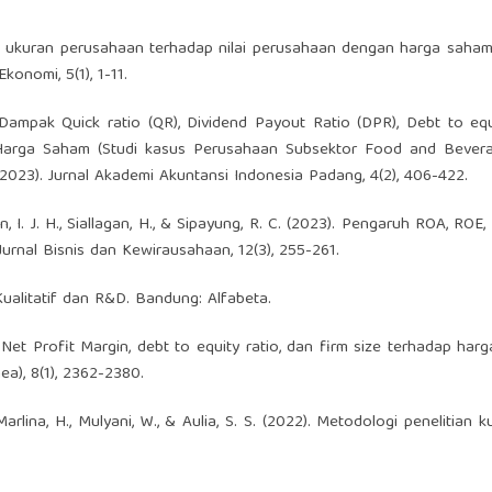
dan ukuran perusahaan terhadap nilai perusahaan dengan harga saha
onomi, 5(1), 1-11.
). Dampak Quick ratio (QR), Dividend Payout Ratio (DPR), Debt to equ
Harga Saham (Studi kasus Perusahaan Subsektor Food and Bever
2023). Jurnal Akademi Akuntansi Indonesia Padang, 4(2), 406-422.
ban, I. J. H., Siallagan, H., & Sipayung, R. C. (2023). Pengaruh ROA, RO
rnal Bisnis dan Kewirausahaan, 12(3), 255-261.
Kualitatif dan R&D. Bandung: Alfabeta.
 Net Profit Margin, debt to equity ratio, dan firm size terhadap har
a), 8(1), 2362-2380.
Marlina, H., Mulyani, W., & Aulia, S. S. (2022). Metodologi penelitian ku