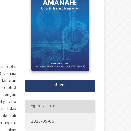
et profit
) selama
 laporan
PDF
eroleh 8
da dengan
ty ratio
PUBLISHED
in tidak
pada sub
2026-05-06
n tingkat
or dalam