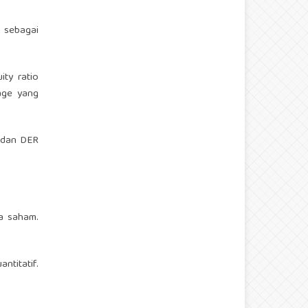
m sebagai
ity ratio
age yang
E, dan DER
ga saham.
antitatif.