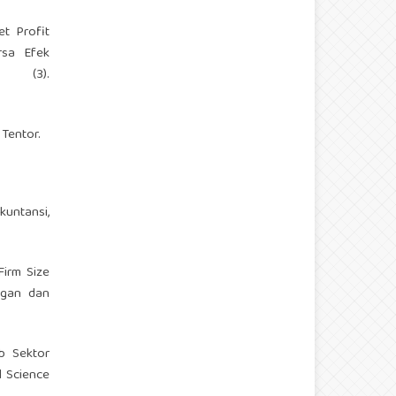
et Profit
rsa Efek
 (3).
 Tentor.
kuntansi,
Firm Size
ngan dan
b Sektor
l Science