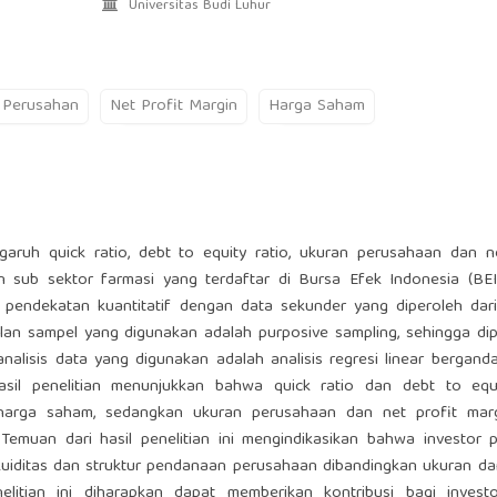
Universitas Budi Luhur
 Perusahan
Net Profit Margin
Harga Saham
ngaruh quick ratio, debt to equity ratio, ukuran perusahaan dan n
sub sektor farmasi yang terdaftar di Bursa Efek Indonesia (BEI
 pendekatan kuantitatif dengan data sekunder yang diperoleh dari
an sampel yang digunakan adalah purposive sampling, sehingga dip
nalisis data yang digunakan adalah analisis regresi linear bergan
Hasil penelitian menunjukkan bahwa quick ratio dan debt to equi
 harga saham, sedangkan ukuran perusahaan dan net profit marg
Temuan dari hasil penelitian ini mengindikasikan bahwa investor 
kuiditas dan struktur pendanaan perusahaan dibandingkan ukuran da
nelitian ini diharapkan dapat memberikan kontribusi bagi invest