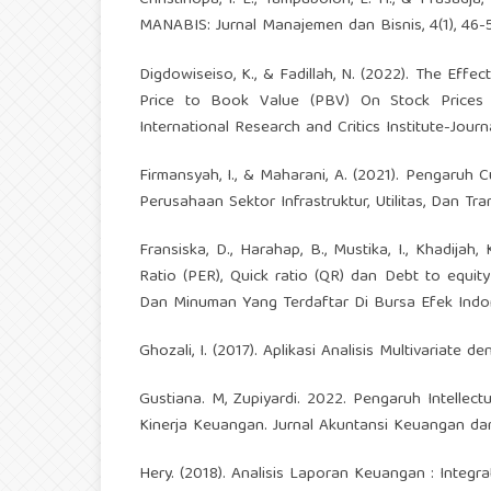
Christinopa, I. L., Tampubolon, L. H., & Prasadja
MANABIS: Jurnal Manajemen dan Bisnis, 4(1), 46-
Digdowiseiso, K., & Fadillah, N. (2022). The Effec
Price to Book Value (PBV) On Stock Prices
International Research and Critics Institute-Journa
Firmansyah, I., & Maharani, A. (2021). Pengaruh
Perusahaan Sektor Infrastruktur, Utilitas, Dan Tran
Fransiska, D., Harahap, B., Mustika, I., Khadija
Ratio (PER), Quick ratio (QR) dan Debt to equ
Dan Minuman Yang Terdaftar Di Bursa Efek Indones
Ghozali, I. (2017). Aplikasi Analisis Multivaria
Gustiana. M, Zupiyardi. 2022. Pengaruh Intellec
Kinerja Keuangan. Jurnal Akuntansi Keuangan dan
Hery. (2018). Analisis Laporan Keuangan : Integ