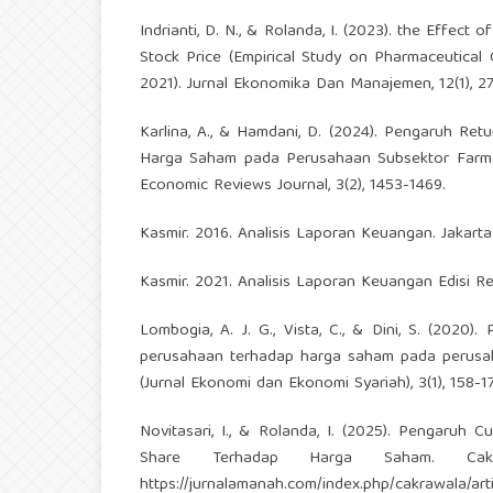
Indrianti, D. N., & Rolanda, I. (2023). the Effec
Stock Price (Empirical Study on Pharmaceutica
2021). Jurnal Ekonomika Dan Manajemen, 12(1), 2
Karlina, A., & Hamdani, D. (2024). Pengaruh Ret
Harga Saham pada Perusahaan Subsektor Farmas
Economic Reviews Journal, 3(2), 1453-1469.
Kasmir. 2016. Analisis Laporan Keuangan. Jakarta
Kasmir. 2021. Analisis Laporan Keuangan Edisi Re
Lombogia, A. J. G., Vista, C., & Dini, S. (2020)
perusahaan terhadap harga saham pada perusah
(Jurnal Ekonomi dan Ekonomi Syariah), 3(1), 158-1
Novitasari, I., & Rolanda, I. (2025). Pengaruh 
Share Terhadap Harga Saham. Cakr
https://jurnalamanah.com/index.php/cakrawala/art