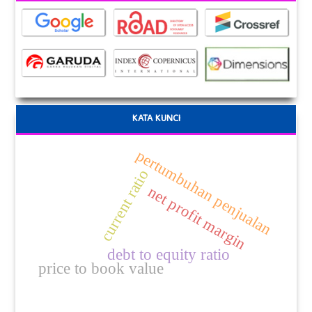
KATA KUNCI
pertumbuhan penjualan
current ratio
net profit margin
debt to equity ratio
price to book value