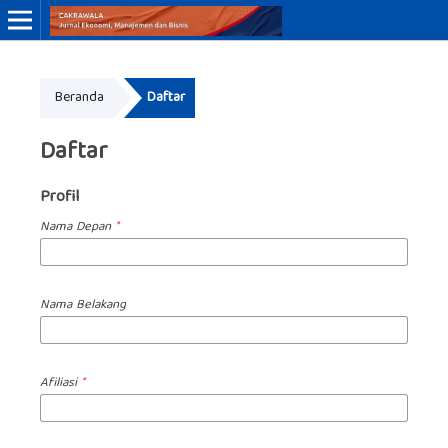
ISSN Online: 3046-8884
Beranda
Daftar
ISSN Cetak: 3046-9910
Daftar
Profil
Nama Depan
*
Nama Belakang
Afiliasi
*