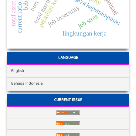
total asset turnover
current ratio (cr)
pelatihan kerja
gaya kepemimpinan
job insecurity
job stres
lingkungan kerja
LANGUAGE
English
Bahasa Indonesia
CURRENT ISSUE