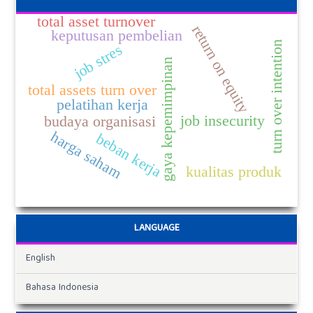
total asset turnover
return on equity
keputusan pembelian
turn over intention
job stres
gaya kepemimpinan
total assets turn over
pelatihan kerja
job insecurity
budaya organisasi
harga saham
beban kerja
kualitas produk
LANGUAGE
English
Bahasa Indonesia