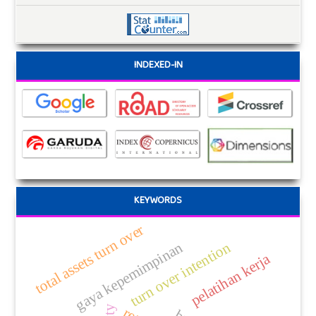
INDEXED-IN
KEYWORDS
total assets turn over
gaya kepemimpinan
turn over intention
pelatihan kerja