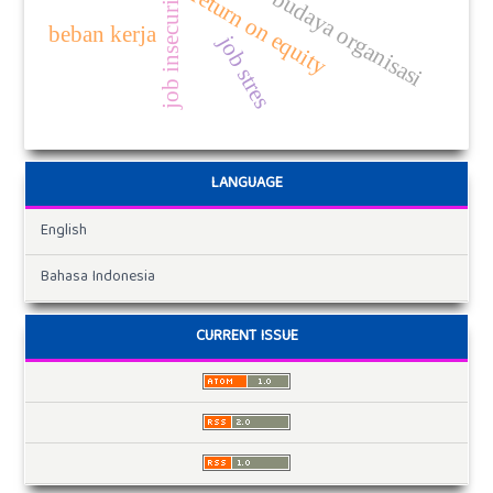
job insecurity
return on equity
budaya organisasi
beban kerja
job stres
LANGUAGE
English
Bahasa Indonesia
CURRENT ISSUE