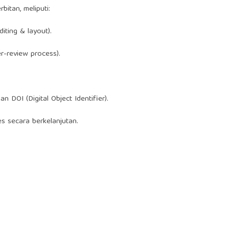
itan, meliputi:
iting & layout).
er-review process).
n DOI (Digital Object Identifier).
es secara berkelanjutan.