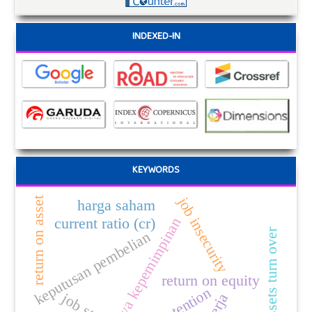
INDEXED-IN
KEYWORDS
job insecurity
return on asset
harga saham
gaya kepemimpinan
current ratio (cr)
total assets turn over
keputusan pembelian
return on equity
job stres