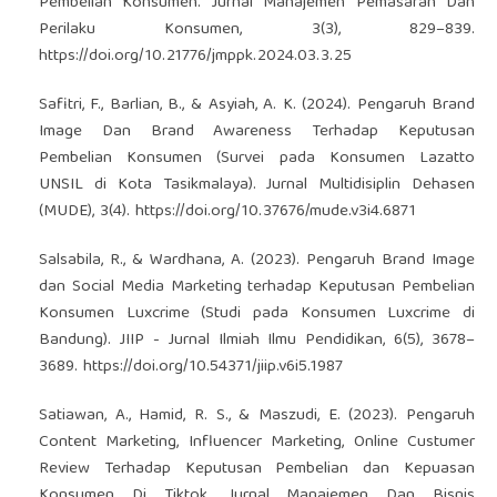
Pembelian Konsumen. Jurnal Manajemen Pemasaran Dan
Perilaku Konsumen, 3(3), 829–839.
https://doi.org/10.21776/jmppk.2024.03.3.25
Safitri, F., Barlian, B., & Asyiah, A. K. (2024). Pengaruh Brand
Image Dan Brand Awareness Terhadap Keputusan
Pembelian Konsumen (Survei pada Konsumen Lazatto
UNSIL di Kota Tasikmalaya). Jurnal Multidisiplin Dehasen
(MUDE), 3(4).
https://doi.org/10.37676/mude.v3i4.6871
Salsabila, R., & Wardhana, A. (2023). Pengaruh Brand Image
dan Social Media Marketing terhadap Keputusan Pembelian
Konsumen Luxcrime (Studi pada Konsumen Luxcrime di
Bandung). JIIP - Jurnal Ilmiah Ilmu Pendidikan, 6(5), 3678–
3689.
https://doi.org/10.54371/jiip.v6i5.1987
Satiawan, A., Hamid, R. S., & Maszudi, E. (2023). Pengaruh
Content Marketing, Influencer Marketing, Online Custumer
Review Terhadap Keputusan Pembelian dan Kepuasan
Konsumen Di Tiktok. Jurnal Manajemen Dan Bisnis