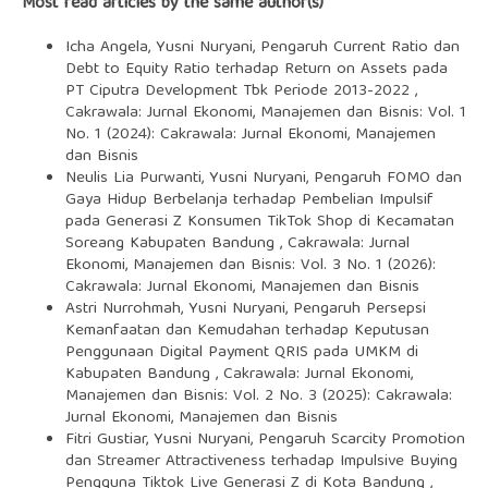
Most read articles by the same author(s)
Icha Angela, Yusni Nuryani,
Pengaruh Current Ratio dan
Debt to Equity Ratio terhadap Return on Assets pada
PT Ciputra Development Tbk Periode 2013-2022
,
Cakrawala: Jurnal Ekonomi, Manajemen dan Bisnis: Vol. 1
No. 1 (2024): Cakrawala: Jurnal Ekonomi, Manajemen
dan Bisnis
Neulis Lia Purwanti, Yusni Nuryani,
Pengaruh FOMO dan
Gaya Hidup Berbelanja terhadap Pembelian Impulsif
pada Generasi Z Konsumen TikTok Shop di Kecamatan
Soreang Kabupaten Bandung
,
Cakrawala: Jurnal
Ekonomi, Manajemen dan Bisnis: Vol. 3 No. 1 (2026):
Cakrawala: Jurnal Ekonomi, Manajemen dan Bisnis
Astri Nurrohmah, Yusni Nuryani,
Pengaruh Persepsi
Kemanfaatan dan Kemudahan terhadap Keputusan
Penggunaan Digital Payment QRIS pada UMKM di
Kabupaten Bandung
,
Cakrawala: Jurnal Ekonomi,
Manajemen dan Bisnis: Vol. 2 No. 3 (2025): Cakrawala:
Jurnal Ekonomi, Manajemen dan Bisnis
Fitri Gustiar, Yusni Nuryani,
Pengaruh Scarcity Promotion
dan Streamer Attractiveness terhadap Impulsive Buying
Pengguna Tiktok Live Generasi Z di Kota Bandung
,