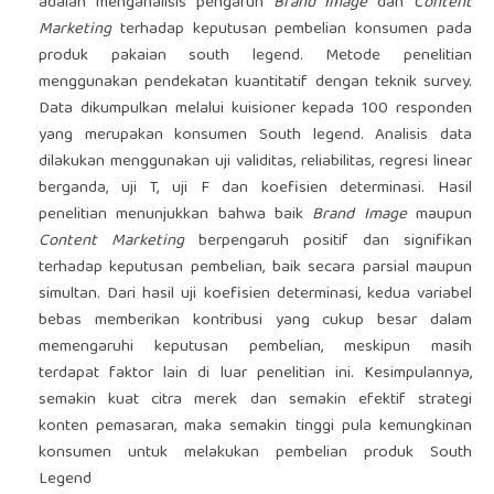
adalah menganalisis pengaruh
Brand Image
dan
Content
Marketing
terhadap keputusan pembelian konsumen pada
produk pakaian south legend. Metode penelitian
menggunakan pendekatan kuantitatif dengan teknik survey.
Data dikumpulkan melalui kuisioner kepada 100 responden
yang merupakan konsumen South legend. Analisis data
dilakukan menggunakan uji validitas, reliabilitas, regresi linear
berganda, uji T, uji F dan koefisien determinasi. Hasil
penelitian menunjukkan bahwa baik
Brand Image
maupun
Content Marketing
berpengaruh positif dan signifikan
terhadap keputusan pembelian, baik secara parsial maupun
simultan. Dari hasil uji koefisien determinasi, kedua variabel
bebas memberikan kontribusi yang cukup besar dalam
memengaruhi keputusan pembelian, meskipun masih
terdapat faktor lain di luar penelitian ini. Kesimpulannya,
semakin kuat citra merek dan semakin efektif strategi
konten pemasaran, maka semakin tinggi pula kemungkinan
konsumen untuk melakukan pembelian produk South
Legend