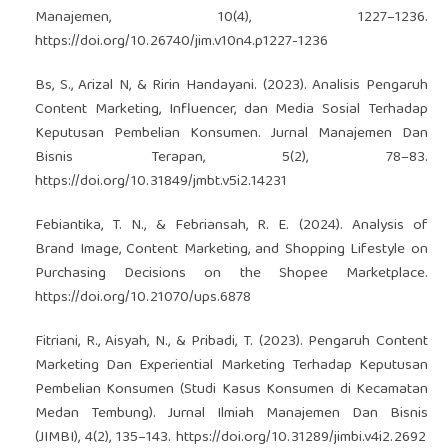
Manajemen, 10(4), 1227–1236.
https://doi.org/10.26740/jim.v10n4.p1227-1236
Bs, S., Arizal N, & Ririn Handayani. (2023). Analisis Pengaruh
Content Marketing, Influencer, dan Media Sosial Terhadap
Keputusan Pembelian Konsumen. Jurnal Manajemen Dan
Bisnis Terapan, 5(2), 78–83.
https://doi.org/10.31849/jmbt.v5i2.14231
Febiantika, T. N., & Febriansah, R. E. (2024). Analysis of
Brand Image, Content Marketing, and Shopping Lifestyle on
Purchasing Decisions on the Shopee Marketplace.
https://doi.org/10.21070/ups.6878
Fitriani, R., Aisyah, N., & Pribadi, T. (2023). Pengaruh Content
Marketing Dan Experiential Marketing Terhadap Keputusan
Pembelian Konsumen (Studi Kasus Konsumen di Kecamatan
Medan Tembung). Jurnal Ilmiah Manajemen Dan Bisnis
(JIMBI), 4(2), 135–143.
https://doi.org/10.31289/jimbi.v4i2.2692