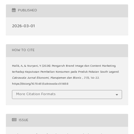
PUBLISHED
2026-03-01
HOW TO CITE
Malik, A., & Nuryani, Y. (2026). Pengaruh Brand Image dan Content Marketing
terhadap Keputusan Pembelian Konsumen pada Produk Pakaian South Legend.
Cakrawala: Jurnal Ekonomi, Manajemen dan Bisnis
,
3
(1), 14–22.
https://doi.org/10.70451/cakrawala.v3i1.658
More Citation Formats
ISSUE