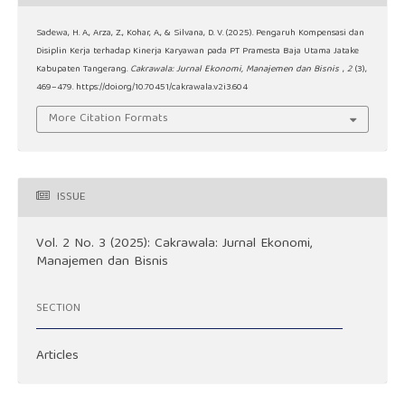
Sadewa, H. A., Arza, Z., Kohar, A., & Silvana, D. V. (2025). Pengaruh Kompensasi dan
Disiplin Kerja terhadap Kinerja Karyawan pada PT Pramesta Baja Utama Jatake
Kabupaten Tangerang.
Cakrawala: Jurnal Ekonomi, Manajemen dan Bisnis
,
2
(3),
469–479. https://doi.org/10.70451/cakrawala.v2i3.604
More Citation Formats
ISSUE
Vol. 2 No. 3 (2025): Cakrawala: Jurnal Ekonomi,
Manajemen dan Bisnis
SECTION
Articles