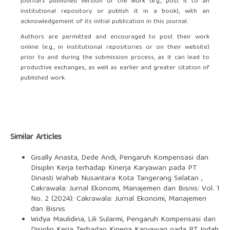
journal's published version of the work (e.g., post it to an
institutional repository or publish it in a book), with an
acknowledgement of its initial publication in this journal.
Authors are permitted and encouraged to post their work
online (e.g., in institutional repositories or on their website)
prior to and during the submission process, as it can lead to
productive exchanges, as well as earlier and greater citation of
published work.
Similar Articles
Gisally Anasta, Dede Andi,
Pengaruh Kompensasi dan
Disiplin Kerja terhadap Kinerja Karyawan pada PT
Dinasti Wahab Nusantara Kota Tangerang Selatan
,
Cakrawala: Jurnal Ekonomi, Manajemen dan Bisnis: Vol. 1
No. 2 (2024): Cakrawala: Jurnal Ekonomi, Manajemen
dan Bisnis
Widya Maulidina, Lili Sularmi,
Pengaruh Kompensasi dan