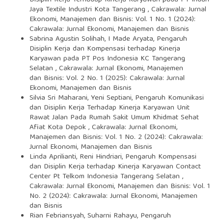
Disiplin Kerja Terhadap Kinerja Karyawan pada PT Indah
Jaya Textile Industri Kota Tangerang
,
Cakrawala: Jurnal
Ekonomi, Manajemen dan Bisnis: Vol. 1 No. 1 (2024):
Cakrawala: Jurnal Ekonomi, Manajemen dan Bisnis
Sabrina Agustin Solihah, I Made Aryata,
Pengaruh
Disiplin Kerja dan Kompensasi terhadap Kinerja
Karyawan pada PT Pos Indonesia KC Tangerang
Selatan
,
Cakrawala: Jurnal Ekonomi, Manajemen
dan Bisnis: Vol. 2 No. 1 (2025): Cakrawala: Jurnal
Ekonomi, Manajemen dan Bisnis
Silvia Sri Maharani, Yeni Septiani,
Pengaruh Komunikasi
dan Disiplin Kerja Terhadap Kinerja Karyawan Unit
Rawat Jalan Pada Rumah Sakit Umum Khidmat Sehat
Afiat Kota Depok
,
Cakrawala: Jurnal Ekonomi,
Manajemen dan Bisnis: Vol. 1 No. 2 (2024): Cakrawala:
Jurnal Ekonomi, Manajemen dan Bisnis
Linda Aprilianti, Reni Hindriari,
Pengaruh Kompensasi
dan Disiplin Kerja terhadap Kinerja Karyawan Contact
Center Pt Telkom Indonesia Tangerang Selatan
,
Cakrawala: Jurnal Ekonomi, Manajemen dan Bisnis: Vol. 1
No. 2 (2024): Cakrawala: Jurnal Ekonomi, Manajemen
dan Bisnis
Rian Febriansyah, Suharni Rahayu,
Pengaruh