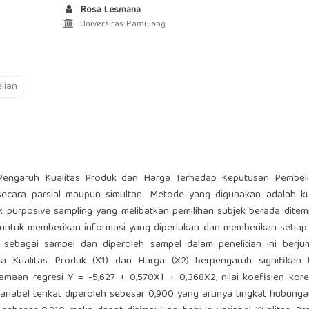
Rosa Lesmana
Universitas Pamulang
lian
i Pengaruh Kualitas Produk dan Harga Terhadap Keputusan Pembel
cara parsial maupun simultan. Metode yang digunakan adalah kuan
k purposive sampling yang melibatkan pemilihan subjek berada dite
 untuk memberikan informasi yang diperlukan dan memberikan setia
sebagai sampel dan diperoleh sampel dalam penelitian ini berju
wa Kualitas Produk (X1) dan Harga (X2) berpengaruh signifikan 
maan regresi Y = -5,627 + 0,570X1 + 0,368X2, nilai koefisien kore
riabel terikat diperoleh sebesar 0,900 yang artinya tingkat hubunga