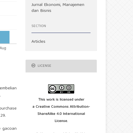
Jurnal Ekonomi, Manajemen
dan Bisnis
SECTION
Articles
LICENSE
Pembelian
.
This work is licensed under
a
Creative Commons Attribution-
 purchase
ShareAlike 4.0 International
129.
License
.
ie gacoan