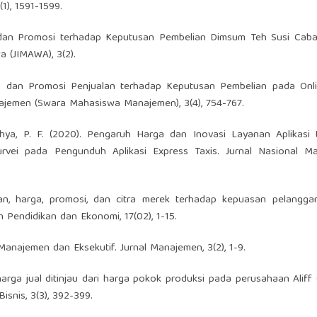
1), 1591-1599.
ga dan Promosi terhadap Keputusan Pembelian Dimsum Teh Susi Cab
 (JIMAWA), 3(2).
arga dan Promosi Penjualan terhadap Keputusan Pembelian pada Onl
aNajemen (Swara Mahasiswa Manajemen), 3(4), 754-767.
ryahya, P. F. (2020). Pengaruh Harga dan Inovasi Layanan Aplikasi
rvei pada Pengunduh Aplikasi Express Taxis. Jurnal Nasional M
an, harga, promosi, dan citra merek terhadap kepuasan pelanggan
n Pendidikan dan Ekonomi, 17(02), 1-15.
. Manajemen dan Eksekutif. Jurnal Manajemen, 3(2), 1-9.
 harga jual ditinjau dari harga pokok produksi pada perusahaan Aliff 
snis, 3(3), 392-399.