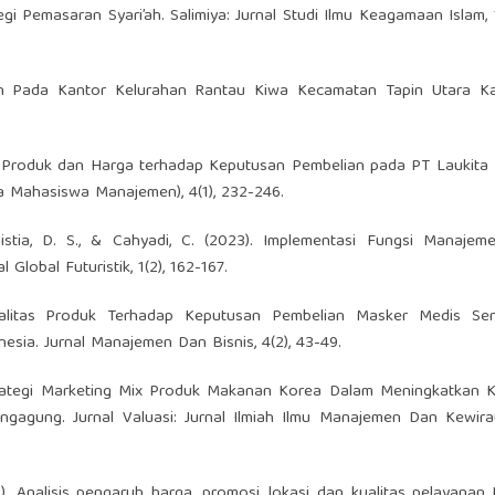
egi Pemasaran Syari’ah. Salimiya: Jurnal Studi Ilmu Keagamaan Islam, 1
en Pada Kantor Kelurahan Rantau Kiwa Kecamatan Tapin Utara K
itas Produk dan Harga terhadap Keputusan Pembelian pada PT Laukit
a Mahasiswa Manajemen), 4(1), 232-246.
Sulistia, D. S., & Cahyadi, C. (2023). Implementasi Fungsi Manaje
Global Futuristik, 1(2), 162-167.
ualitas Produk Terhadap Keputusan Pembelian Masker Medis Se
sia. Jurnal Manajemen Dan Bisnis, 4(2), 43-49.
 Strategi Marketing Mix Produk Makanan Korea Dalam Meningkatkan 
agung. Jurnal Valuasi: Jurnal Ilmiah Ilmu Manajemen Dan Kewira
18). Analisis pengaruh harga, promosi, lokasi dan kualitas pelayanan