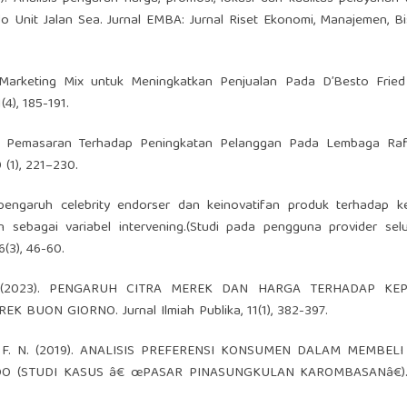
 Unit Jalan Sea. Jurnal EMBA: Jurnal Riset Ekonomi, Manajemen, B
an Marketing Mix untuk Meningkatkan Penjualan Pada D’Besto Fried
4), 185-191.
auran Pemasaran Terhadap Peningkatan Pelanggan Pada Lembaga Raf
(1), 221–230.
is pengaruh celebrity endorser dan keinovatifan produk terhadap 
ian sebagai variabel intervening.(Studi pada pengguna provider selu
(3), 46-60.
o, Y. (2023). PENGARUH CITRA MEREK DAN HARGA TERHADAP KE
UON GIORNO. Jurnal Ilmiah Publika, 11(1), 382-397.
 Oroh, F. N. (2019). ANALISIS PREFERENSI KONSUMEN DALAM MEMBEL
DO (STUDI KASUS â€ œPASAR PINASUNGKULAN KAROMBASANâ€). 