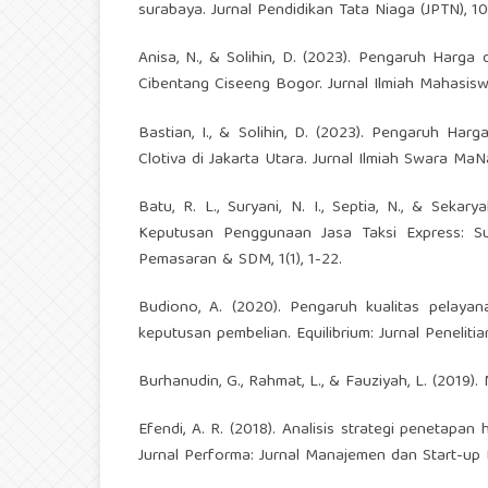
surabaya. Jurnal Pendidikan Tata Niaga (JPTN), 10(
Anisa, N., & Solihin, D. (2023). Pengaruh Har
Cibentang Ciseeng Bogor. Jurnal Ilmiah Mahasiswa
Bastian, I., & Solihin, D. (2023). Pengaruh H
Clotiva di Jakarta Utara. Jurnal Ilmiah Swara M
Batu, R. L., Suryani, N. I., Septia, N., & Seka
Keputusan Penggunaan Jasa Taksi Express: Su
Pemasaran & SDM, 1(1), 1-22.
Budiono, A. (2020). Pengaruh kualitas pelayan
keputusan pembelian. Equilibrium: Jurnal Penelitia
Burhanudin, G., Rahmat, L., & Fauziyah, L. (2019)
Efendi, A. R. (2018). Analisis strategi penetapan
Jurnal Performa: Jurnal Manajemen dan Start-up Bi