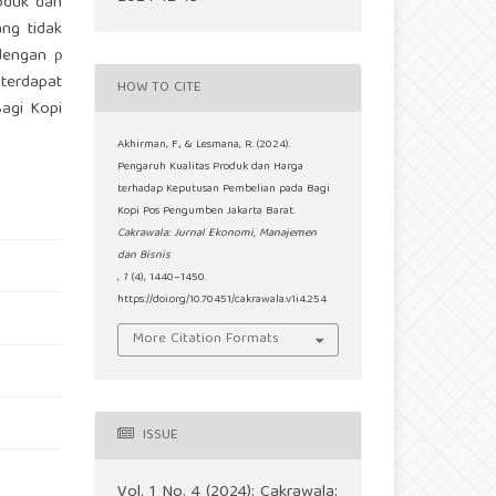
roduk dan
ng tidak
 dengan ρ
terdapat
HOW TO CITE
agi Kopi
Akhirman, F., & Lesmana, R. (2024).
Pengaruh Kualitas Produk dan Harga
terhadap Keputusan Pembelian pada Bagi
Kopi Pos Pengumben Jakarta Barat.
Cakrawala: Jurnal Ekonomi, Manajemen
dan Bisnis
,
1
(4), 1440–1450.
https://doi.org/10.70451/cakrawala.v1i4.254
More Citation Formats
ISSUE
Vol. 1 No. 4 (2024): Cakrawala: