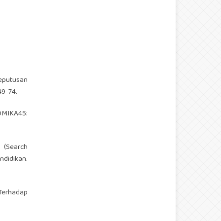
eputusan
49-74.
OMIKA45:
O (Search
didikan.
Terhadap