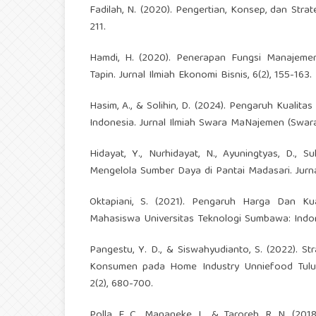
Fadilah, N. (2020). Pengertian, Konsep, dan Strat
211.
Hamdi, H. (2020). Penerapan Fungsi Manajem
Tapin. Jurnal Ilmiah Ekonomi Bisnis, 6(2), 155-163.
Hasim, A., & Solihin, D. (2024). Pengaruh Kual
Indonesia. Jurnal Ilmiah Swara MaNajemen (Swar
Hidayat, Y., Nurhidayat, N., Ayuningtyas, D., 
Mengelola Sumber Daya di Pantai Madasari. Jurnal 
Oktapiani, S. (2021). Pengaruh Harga Dan K
Mahasiswa Universitas Teknologi Sumbawa: Indone
Pangestu, Y. D., & Siswahyudianto, S. (2022).
Konsumen pada Home Industry Unniefood Tulung
2(2), 680-700.
Polla, F. C., Mananeke, L., & Taroreh, R. N. (20