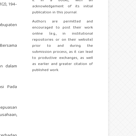
it in a book), with an
(2), 194-
acknowledgement of its initial
publication in this journal.
Authors are permitted and
abupaten
encouraged to post their work
online (e.g., in institutional
repositories or on their website)
a Bersama
prior to and during the
submission process, as it can lead
to productive exchanges, as well
as earlier and greater citation of
men dalam
published work.
nsi Pada
Kepuasan
usahaan,
 terhadap