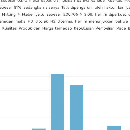
si sebesar 0,810 maka dapat disimpulkan bahwa variabel Kualitas P
ebesar 81% sedangkan sisanya 19% dipengaruhi oleh faktor lain ya
lai Fhitung > Ftabel yaitu sebesar 206,706 > 3.09, hal ini diperkuat
emikian maka H0 ditolak H3 diterima, hal ini menunjukkan bahwa 
ra Kualitas Produk dan Harga terhadap Keputusan Pembelian Pada B