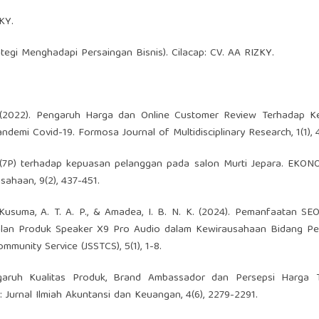
KY.
egi Menghadapi Persaingan Bisnis). Cilacap: CV. AA RIZKY.
 B. (2022). Pengaruh Harga dan Online Customer Review Terhadap K
emi Covid-19. Formosa Journal of Multidisciplinary Research, 1(1), 
 (7P) terhadap kepuasan pelanggan pada salon Murti Jepara. EKON
sahaan, 9(2), 437-451.
 M., Kusuma, A. T. A. P., & Amadea, I. B. N. K. (2024). Pemanfaatan SE
alan Produk Speaker X9 Pro Audio dalam Kewirausahaan Bidang Pen
munity Service (JSSTCS), 5(1), 1-8.
ngaruh Kualitas Produk, Brand Ambassador dan Persepsi Harga 
 Jurnal Ilmiah Akuntansi dan Keuangan, 4(6), 2279-2291.