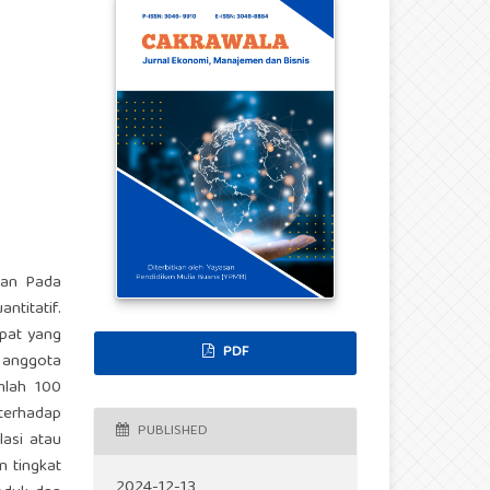
ian Pada
titatif.
mpat yang
PDF
p anggota
mlah 100
terhadap
PUBLISHED
lasi atau
n tingkat
2024-12-13