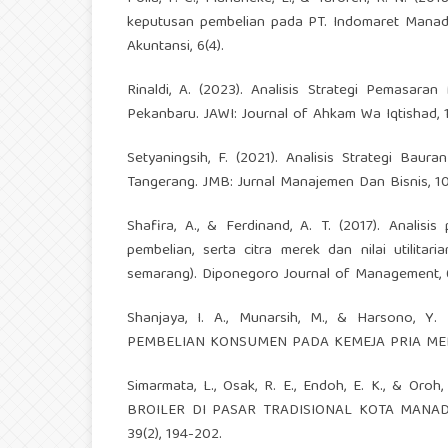
keputusan pembelian pada PT. Indomaret Manado
Akuntansi, 6(4).
Rinaldi, A. (2023). Analisis Strategi Pemasar
Pekanbaru. JAWI: Journal of Ahkam Wa Iqtishad, 1(
Setyaningsih, F. (2021). Analisis Strategi B
Tangerang. JMB: Jurnal Manajemen Dan Bisnis, 10 
Shafira, A., & Ferdinand, A. T. (2017). Analis
pembelian, serta citra merek dan nilai utilitar
semarang). Diponegoro Journal of Management, 6
Shanjaya, I. A., Munarsih, M., & Harson
PEMBELIAN KONSUMEN PADA KEMEJA PRIA MEREK B
Simarmata, L., Osak, R. E., Endoh, E. K., &
BROILER DI PASAR TRADISIONAL KOTA MANA
39(2), 194-202.