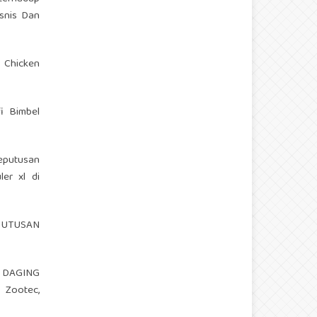
isnis Dan
 Chicken
i Bimbel
keputusan
ler xl di
PUTUSAN
I DAGING
Zootec,