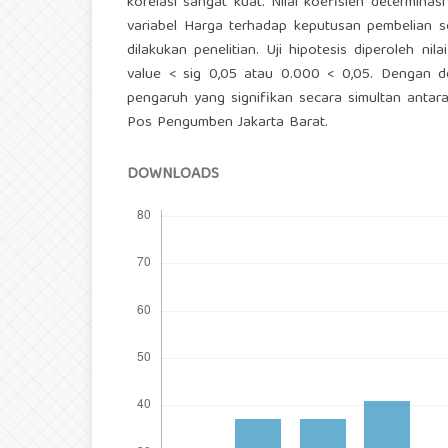
korelasi sangat kuat. Nilai koefisien determina
variabel Harga terhadap keputusan pembelian s
dilakukan penelitian. Uji hipotesis diperoleh ni
value < sig 0,05 atau 0.000 < 0,05. Dengan d
pengaruh yang signifikan secara simultan anta
Pos Pengumben Jakarta Barat.
DOWNLOADS