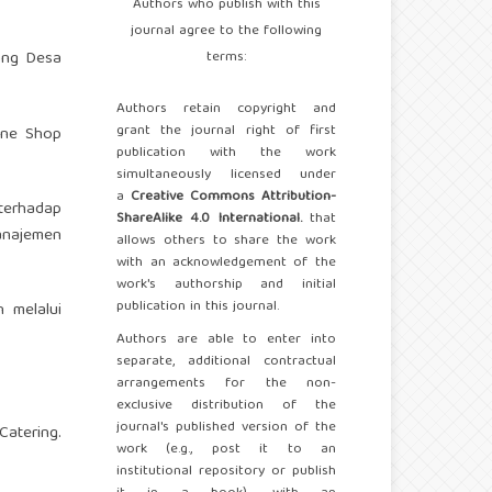
Authors who publish with this
journal agree to the following
terms:
ang Desa
Authors retain copyright and
grant the journal right of first
ine Shop
publication with the work
simultaneously licensed under
a
Creative Commons Attribution-
 terhadap
ShareAlike 4.0 International.
that
anajemen
allows others to share the work
with an acknowledgement of the
work's authorship and initial
publication in this journal.
 melalui
Authors are able to enter into
separate, additional contractual
arrangements for the non-
exclusive distribution of the
journal's published version of the
Catering.
work (e.g., post it to an
institutional repository or publish