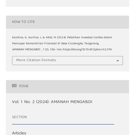
HOW TO CITE
Karolina, K., Nurlina, I., & Abid, M. (2024). Pelatihan Investasi Cerdas dalam
Mencapai Kemandirian Finansial di Desa Cicalengka, Tangerang.
AMANAH MENGABDI
,
1
(2), 139–144. https://doi.org/10.70451/pkm.v1i2.379
More Citation Formats
ISSUE
Vol. 1 No. 2 (2024): AMANAH MENGABDI
SECTION
Articles