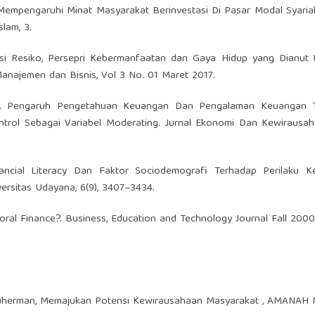
ng Mempengaruhi Minat Masyarakat Berinvestasi Di Pasar Modal Syaria
slam, 3.
epsi Resiko, Persepri Kebermanfaatan dan Gaya Hidup yang Dianut 
Manajemen dan Bisnis, Vol 3 No. 01 Maret 2017.
015). Pengaruh Pengetahuan Keuangan Dan Pengalaman Keuangan 
ntrol Sebagai Variabel Moderating. Jurnal Ekonomi Dan Kewirausah
nancial Literacy Dan Faktor Sociodemografi Terhadap Perilaku K
versitas Udayana, 6(9), 3407–3434.
vioral Finance?. Business, Education and Technology Journal Fall 2000
Suherman,
Memajukan Potensi Kewirausahaan Masyarakat
,
AMANAH ME