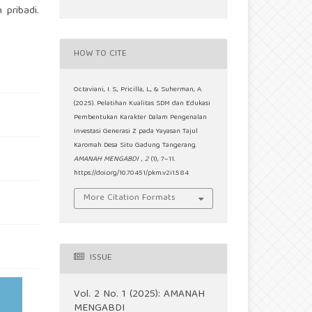
 pribadi.
HOW TO CITE
Octaviani, I. S., Pricilla, L., & Suherman, A.
(2025). Pelatihan Kualitas SDM dan Edukasi
Pembentukan Karakter Dalam Pengenalan
Investasi Generasi Z pada Yayasan Tajul
Karomah Desa Situ Gadung Tangerang.
AMANAH MENGABDI
,
2
(1), 7–11.
https://doi.org/10.70451/pkm.v2i1.584
More Citation Formats
ISSUE
Vol. 2 No. 1 (2025): AMANAH
MENGABDI