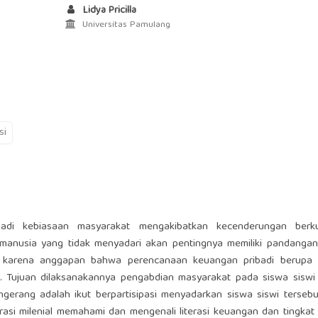
Lidya Pricilla
Universitas Pamulang
si
adi kebiasaan masyarakat mengakibatkan kecenderungan berk
anusia yang tidak menyadari akan pentingnya memiliki pandangan
 karena anggapan bahwa perencanaan keuangan pribadi berupa i
gi. Tujuan dilaksanakannya pengabdian masyarakat pada siswa sisw
erang adalah ikut berpartisipasi menyadarkan siswa siswi tersebu
si milenial memahami dan mengenali literasi keuangan dan tingkat 