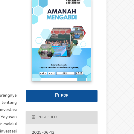
urangnya
PDF
 tentang
nvestasi
i Yayasan
PUBLISHED
t melalui
investasi
2025-06-12