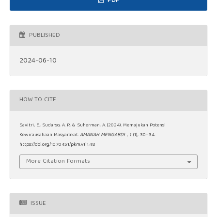
PDF
PUBLISHED
2024-06-10
HOW TO CITE
Savitri, E., Sudarso, A. P., & Suherman, A. (2024). Memajukan Potensi
Kewirausahaan Masyarakat.
AMANAH MENGABDI
,
1
(1), 30–34.
https://doi.org/10.70451/pkm.v1i1.48
More Citation Formats
ISSUE