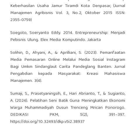
Keberhasilan Usaha Jamur Tiramdi Kota Denpasar, (Jurnal
Manajemen Agribisnis Vol. 3, No.2, Oktober 2015 ISSN:
2355-0759)
Soegoto, Soeryanto Eddy. 2014. Entrepreneurship: Menjadi
Pebisnis Ulung. Elex Media Komputindo. Jakarta
Solihin, D., Ahyani, A., & Aprilliani, S. (2023). Pemanfaatan
Media Pemasaran Online Melalui Media Sosial Instagram
Bagi Umkm Sindanglaut Carita Pandeglang Banten. Jurnal
Pengabdian kepada Masyarakat: Kreasi Mahasiswa
Manajemen. 3(4).
Sumaji, S., Prasetyaningsih, E., Hari Abrianto, T., & Sugianto,
A. (2024). Pelatihan Seni Batik Guna Meningkatkan Ekonomi
Warga Muhammadiyah Dusun Trenceng Mrican Ponorogo.
DEDIKASI PKM, 5(2), 391–397.
https://doi.org/10.32493/dkp.v5i2.38937