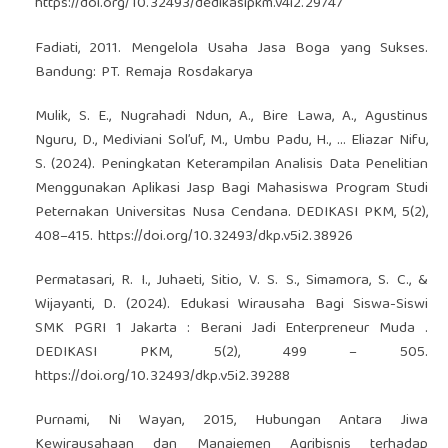
https://doi.org/10.32493/dedikasipkm.v4i2.29747
Fadiati, 2011. Mengelola Usaha Jasa Boga yang Sukses.
Bandung: PT. Remaja Rosdakarya
Mulik, S. E., Nugrahadi Ndun, A., Bire Lawa, A., Agustinus
Nguru, D., Mediviani Sol’uf, M., Umbu Padu, H., … Eliazar Nifu,
S. (2024). Peningkatan Keterampilan Analisis Data Penelitian
Menggunakan Aplikasi Jasp Bagi Mahasiswa Program Studi
Peternakan Universitas Nusa Cendana. DEDIKASI PKM, 5(2),
408–415.
https://doi.org/10.32493/dkp.v5i2.38926
Permatasari, R. I., Juhaeti, Sitio, V. S. S., Simamora, S. C., &
Wijayanti, D. (2024). Edukasi Wirausaha Bagi Siswa-Siswi
SMK PGRI 1 Jakarta : Berani Jadi Enterpreneur Muda .
DEDIKASI PKM, 5(2), 499 – 505.
https://doi.org/10.32493/dkp.v5i2.39288
Purnami, Ni Wayan, 2015, Hubungan Antara Jiwa
Kewirausahaan dan Manajemen Agribisnis terhadap