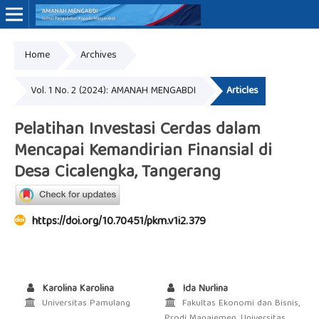
Home
Archives
Online ISSN: 3062-7575
Vol. 1 No. 2 (2024): AMANAH MENGABDI
Articles
Pelatihan Investasi Cerdas dalam
Mencapai Kemandirian Finansial di
Desa Cicalengka, Tangerang
https://doi.org/10.70451/pkm.v1i2.379
Karolina Karolina
Ida Nurlina
Universitas Pamulang
Fakultas Ekonomi dan Bisnis,
Prodi Manajemen, Universitas