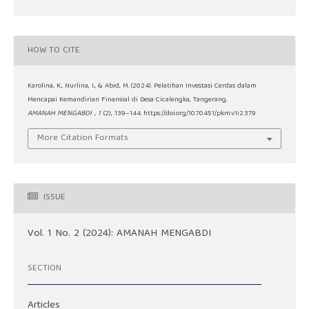
HOW TO CITE
Karolina, K., Nurlina, I., & Abid, M. (2024). Pelatihan Investasi Cerdas dalam
Mencapai Kemandirian Finansial di Desa Cicalengka, Tangerang.
AMANAH MENGABDI
,
1
(2), 139–144. https://doi.org/10.70451/pkm.v1i2.379
More Citation Formats
ISSUE
Vol. 1 No. 2 (2024): AMANAH MENGABDI
SECTION
Articles