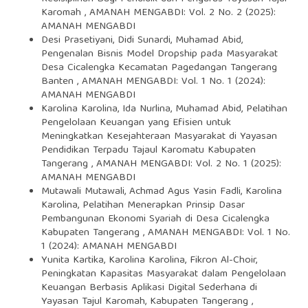
Karomah
,
AMANAH MENGABDI: Vol. 2 No. 2 (2025):
AMANAH MENGABDI
Desi Prasetiyani, Didi Sunardi, Muhamad Abid,
Pengenalan Bisnis Model Dropship pada Masyarakat
Desa Cicalengka Kecamatan Pagedangan Tangerang
Banten
,
AMANAH MENGABDI: Vol. 1 No. 1 (2024):
AMANAH MENGABDI
Karolina Karolina, Ida Nurlina, Muhamad Abid,
Pelatihan
Pengelolaan Keuangan yang Efisien untuk
Meningkatkan Kesejahteraan Masyarakat di Yayasan
Pendidikan Terpadu Tajaul Karomatu Kabupaten
Tangerang
,
AMANAH MENGABDI: Vol. 2 No. 1 (2025):
AMANAH MENGABDI
Mutawali Mutawali, Achmad Agus Yasin Fadli, Karolina
Karolina,
Pelatihan Menerapkan Prinsip Dasar
Pembangunan Ekonomi Syariah di Desa Cicalengka
Kabupaten Tangerang
,
AMANAH MENGABDI: Vol. 1 No.
1 (2024): AMANAH MENGABDI
Yunita Kartika, Karolina Karolina, Fikron Al-Choir,
Peningkatan Kapasitas Masyarakat dalam Pengelolaan
Keuangan Berbasis Aplikasi Digital Sederhana di
Yayasan Tajul Karomah, Kabupaten Tangerang
,