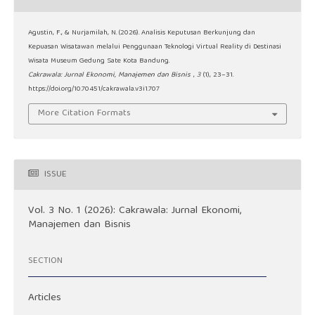
Agustin, F., & Nurjamilah, N. (2026). Analisis Keputusan Berkunjung dan
Kepuasan Wisatawan melalui Penggunaan Teknologi Virtual Reality di Destinasi
Wisata Museum Gedung Sate Kota Bandung.
Cakrawala: Jurnal Ekonomi, Manajemen dan Bisnis
,
3
(1), 23–31.
https://doi.org/10.70451/cakrawala.v3i1.707
More Citation Formats
ISSUE
Vol. 3 No. 1 (2026): Cakrawala: Jurnal Ekonomi,
Manajemen dan Bisnis
SECTION
Articles