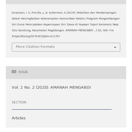
Octaviani, I. S., Pricilla, L., & Suherman, A. (2025). Pelatihan dan Pendampingan
Dalam Meningkatkan Keterampilan Komunikasi Melalui Program Pengembangan
Diri Guna Menciptakan Kepercayaan Diri Siswa di Yayasan Tajaul Karomatu Desa
Situ Gandung, Kecamatan Pagedangan.
AMANAH MENGABDI
,
2
(2), 109–114.
https://doi.org/10.70451/pkm.v2i2.701
More Citation Formats
ISSUE
Vol. 2 No. 2 (2025): AMANAH MENGABDI
SECTION
Articles